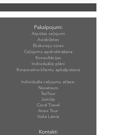
Pakalpojumi:
Atpūtas ceļojumi
Aviobiļetes
Ekskursiju tūres
Ceļojumu apdrošināšana
Konsultācijas
Individuālie plāni
Korporatīvo klientu apkalpošana
Individuāla ceļojumu atlase:
Novatours
TezTour
JoinUp
Coral Travel
Anex Tour
Itaka Latvia
Kontakti