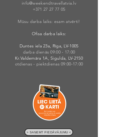
info@weekendt
rav
ellatvia.lv
+371 27 27 77
05
Mūsu darba laiks: esam atvērti!
Ofisa darba laiks:
Duntes iela 23a, Rīga, LV-1005
darba dienās 09:00 - 17:00
Kr.Valdemāra 1A, Sigulda, LV-2150
otdienas - piektdienas 09:00-17:00
> SAŅEMT PIEDĀVĀJUMU <