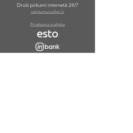
Droši pirkumi internetā 24/7
celojumuoutlet.lv
Privātuma politika
Lapas Karte
Jaungada ceļojumi
Eksotiskie ceļojumi
Skolēnu brīvlaiks
Weekend Getaway
Agrā rezervēšana
Viesnīcu apraksti
MSC kruīzi
Pēdējā brīža ceļojumi
Dāvanu kartes ceļojumiem