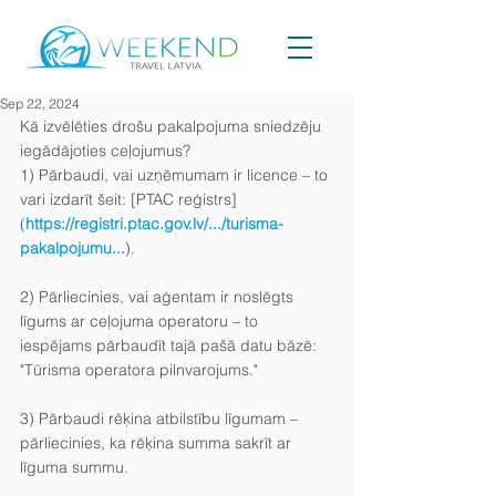
Sep 22, 2024
Kā izvēlēties drošu pakalpojuma sniedzēju 
iegādājoties ceļojumus?
1) Pārbaudi, vai uzņēmumam ir licence – to 
vari izdarīt šeit: [PTAC reģistrs]
(
https://registri.ptac.gov.lv/.../turisma-
pakalpojumu
...
).
2) Pārliecinies, vai aģentam ir noslēgts 
līgums ar ceļojuma operatoru – to 
iespējams pārbaudīt tajā pašā datu bāzē: 
"Tūrisma operatora pilnvarojums."
3) Pārbaudi rēķina atbilstību līgumam – 
pārliecinies, ka rēķina summa sakrīt ar 
līguma summu.