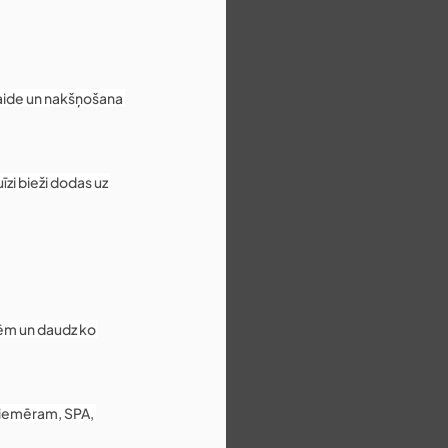
laide un nakšņošana 
īzi bieži dodas uz 
tēm un daudz ko 
 piemēram, SPA, 