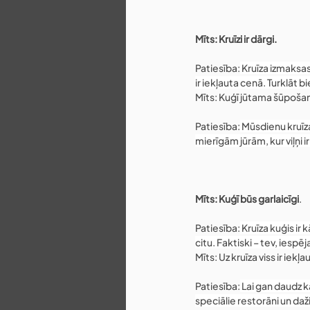
Mīts: Kruīzi ir dārgi.
Patiesība:
 Kruīza izmaksa
ir iekļauta cenā. Turklāt b
Mīts: Kuģī jūtama šūpošan
Patiesība:
 Mūsdienu kruīza
mierīgām jūrām, kur viļņi ir 
Mīts: Kuģī būs garlaicīgi
.
Patiesība:
 Kruīza kuģis i
citu. Faktiski – tev, iespēj
Mīts: Uz kruīza viss ir iekļ
Patiesība:
 Lai gan daudz k
speciālie restorāni un daž