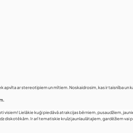
iek apvīta ar stereotipiem un mītiem. Noskaidrosim, kas ir taisnība un 
em.
ēroti visiem! Lielākie kuģi piedāvā atrakcijas bērniem, pusaudžiem, ja
īdz diskotēkām. Ir arī tematiskie kruīzi jaunlaulātajiem, gardēžiem vai 