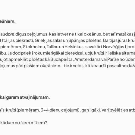
okeāniem.
daudzveidīgus ceļojumus, kas ietver ne tikai okeānus, bet arī mazākas j
t Itālijas piekrasti, Grieķijas salas un Spānijas pilsētas. Baltijas jūras kru
iemēram, Stokholmu, Tallinu un Helsinkus, savukārt Norvēģijas fjordu k
bu. 
Ja dod priekšroku mierīgākai pieredzei, upju kruīzi ir lieliska alterna
aujot apmeklēt pilsētas kā Budapešta, Amsterdama vai Parīze no ūdens
ļojumus pāri plašiem okeāniem – tie ir veids, kā izbaudīt pasauli no da
tikai garam atvaļinājumam.
n īsi kruīzi (piemēram, 3-4 dienu ceļojumi), gan ilgāki. Vari izvēlēties at
ējis kādam no šiem mītiem?