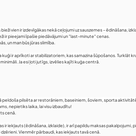
s bieži vien ir izdevīgākas nekā ceļojumi uz sauszemes – ēdināšana, izk
ieži ir pieejami īpašie piedāvājumi un "last-minute" cenas.
ās, un man būs jūras slimība.
 kuģi ir aprīkoti ar stabilizatoriem, kas samazina šūpošanos. Turklāt kru
minimāli. Ja esi ļoti jutīgs, izvēlies kajīti kuģa centrā.
r kā peldoša pilsēta ar restorāniem, baseiniem, šoviem, sporta aktivitā
ams, nepietiks laika, lai visu izbaudītu!
auts cenā.
as ir iekļauts (ēdināšana, izklaide), ir arī papildu maksas pakalpojumi,
i dzērieni. Vienmēr pārbaudi, kas iekļauts tavā cenā.