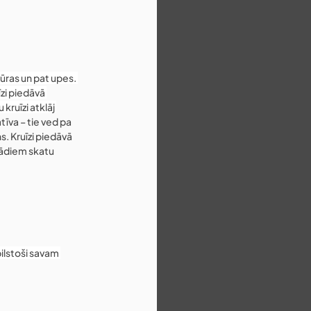
ūras un pat upes. 
īzi piedāvā 
ruīzi atklāj 
tīva – tie ved pa 
. Kruīzi piedāvā 
žādiem skatu 
bilstoši savam 