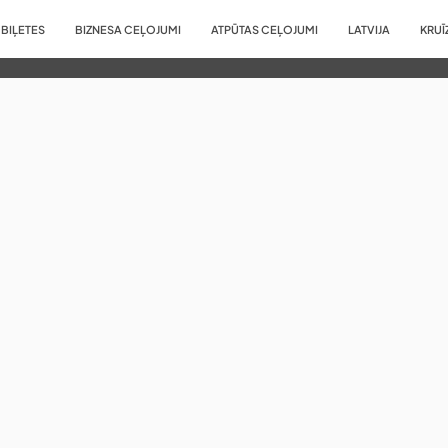
BIĻETES
BIZNESA CEĻOJUMI
ATPŪTAS CEĻOJUMI
LATVIJA
KRUĪ