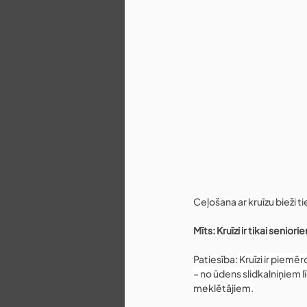
Ceļošana ar kruīzu bieži t
Mīts: Kruīzi ir tikai seniori
Patiesība:
 Kruīzi ir piem
– no ūdens slidkalniņiem l
meklētājiem.