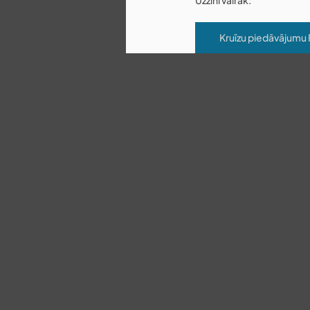
Uzzini vairāk: 
Kruīzu piedāvājumu