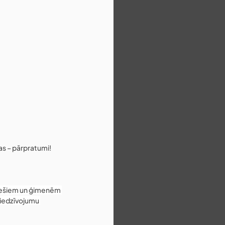
kas – pārpratumi!
uniešiem un ģimenēm 
piedzīvojumu 