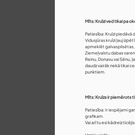
Mīts: Kruīzi ved tikai pa 
Patiesība:
 Kruīzi piedāvā 
Vidusjūras kruīzi ļauj izpētī
apmeklēt galvaspilsētas, p
Ziemeļvalstu dabas varenī
Reinu, Donavu vai Sēnu, ļ
daudz vairāk nekā tikai ce
punktiem.
Mīts: Kruīzs ir piemērots 
Patiesība:
 Ir iespējami ga
grafikam.
Vai arī tu esi kādreiz tic