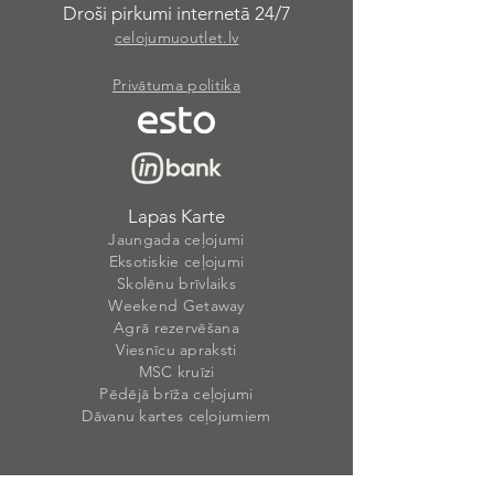
Droši pirkumi internetā 24/7
celojumuoutlet.lv
Privātuma politika
Lapas Karte
Jaungada ceļojumi
Eksotiskie ceļojumi
Skolēnu brīvlaiks
Weekend Getaway
Agrā rezervēšana
Viesnīcu apraksti
MSC kruīzi
Pēdējā brīža ceļojumi
Dāvanu kartes ceļojumiem