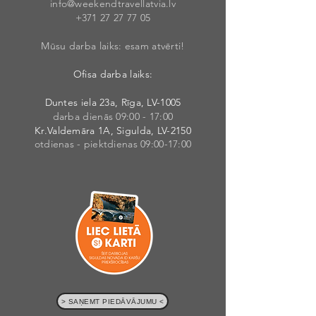
info@weekendt
rav
ellatvia.lv
+371 27 27 77
05
Mūsu darba laiks: esam atvērti!
Ofisa darba laiks:
Duntes iela 23a, Rīga, LV-1005
darba dienās 09:00 - 17:00
Kr.Valdemāra 1A, Sigulda, LV-2150
otdienas - piektdienas 09:00-17:00
> SAŅEMT PIEDĀVĀJUMU <