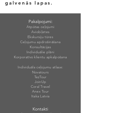
galvenās lapas.
Pakalpojumi:
Atpūtas ceļojumi
Aviobiļetes
Ekskursiju tūres
Ceļojumu apdrošināšana
Konsultācijas
Individuālie plāni
Korporatīvo klientu apkalpošana
Individuāla ceļojumu atlase:
Novatours
TezTour
JoinUp
Coral Travel
Anex Tour
Itaka Latvia
Kontakti