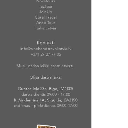
Novatours
TezTour
JoinUp
Coral Travel
Anex Tour
Itaka Latvia
Kontakti
info@weekendt
rav
ellatvia.lv
+371 27 27 77
05
Mūsu darba laiks: esam atvērti!
Ofisa darba laiks:
Duntes iela 23a, Rīga, LV-1005
darba dienās 09:00 - 17:00
Kr.Valdemāra 1A, Sigulda, LV-2150
otdienas - piektdienas 09:00-17:00