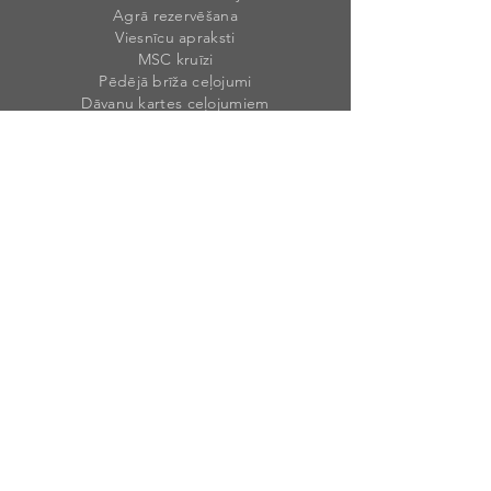
Agrā rezervēšana
Viesnīcu apraksti
MSC kruīzi
Pēdējā brīža ceļojumi
Dāvanu kartes ceļojumiem
Mūsu rekvizīti
Weekend Travel Latvia, SIA
Reģ. Nr. 40203
46492
1
PVN Nr. LV40203464921
Krišjāņa Valdemāra 1A, Sigulda, Siguldas
nov., LV-2150, Latvija
Licences numurs
: T-20
2
3-9
Banka: AS „SWEDBANK”
Kods: HABALV
22
Konts: LV90HABA055105422576
2