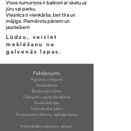
Visos numuriņos ir balkoni ar skatu uz
jūru vai parku.
Viesnīca ir vienkārša, bet tīra un
mājīga. Piemērots pāriem un
jauniešiem
Lūdzu, veiciet
meklēšanu no
galvenās lapas.
Pakalpojumi:
Atpūtas ceļojumi
Aviobiļetes
Ekskursiju tūres
Ceļojumu apdrošināšana
Konsultācijas
Individuālie plāni
Korporatīvo klientu apkalpošana
Individuāla ceļojumu atlase: