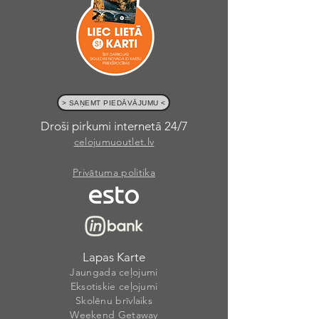
> SAŅEMT PIEDĀVĀJUMU <
Droši pirkumi internetā 24/7
celojumuoutlet.lv
Privātuma politika
Lapas Karte
Jaungada ceļojumi
Eksotiskie ceļojumi
Skolēnu brīvlaiks
Weekend Getaway