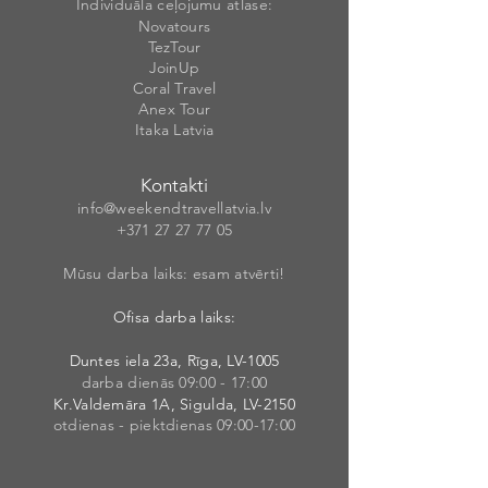
Individuāla ceļojumu atlase:
Novatours
TezTour
JoinUp
Coral Travel
Anex Tour
Itaka Latvia
Kontakti
info@weekendt
rav
ellatvia.lv
+371 27 27 77
05
Mūsu darba laiks: esam atvērti!
Ofisa darba laiks:
Duntes iela 23a, Rīga, LV-1005
darba dienās 09:00 - 17:00
Kr.Valdemāra 1A, Sigulda, LV-2150
otdienas - piektdienas 09:00-17:00