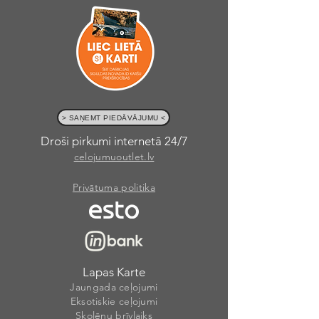
> SAŅEMT PIEDĀVĀJUMU <
Droši pirkumi internetā 24/7
celojumuoutlet.lv
Privātuma politika
Lapas Karte
Jaungada ceļojumi
Eksotiskie ceļojumi
Skolēnu brīvlaiks