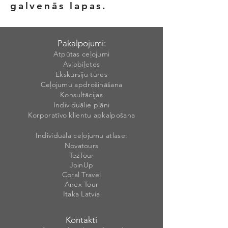
galvenās lapas.
Pakalpojumi:
Atpūtas ceļojumi
Aviobiļetes
Ekskursiju tūres
Ceļojumu apdrošināšana
Konsultācijas
Individuālie plāni
Korporatīvo klientu apkalpošana
Individuāla ceļojumu atlase:
Novatours
TezTour
JoinUp
Coral Travel
Anex Tour
Itaka Latvia
Kontakti