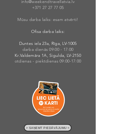
info@weekendt
rav
ellatvia.lv
+371 27 27 77
05
Mūsu darba laiks: esam atvērti!
Ofisa darba laiks:
Duntes iela 23a, Rīga, LV-1005
darba dienās 09:00 - 17:00
Kr.Valdemāra 1A, Sigulda, LV-2150
otdienas - piektdienas 09:00-17:00
> SAŅEMT PIEDĀVĀJUMU <