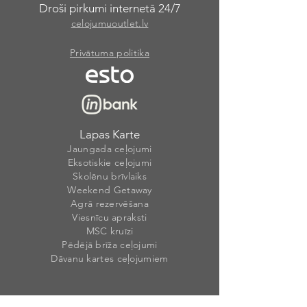
Droši pirkumi internetā 24/7
celojumuoutlet.lv
Privātuma politika
Lapas Karte
Jaungada ceļojumi
Eksotiskie ceļojumi
Skolēnu brīvlaiks
Weekend Getaway
Agrā rezervēšana
Viesnīcu apraksti
MSC kruīzi
Pēdējā brīža ceļojumi
Dāvanu kartes ceļojumiem