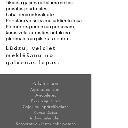
Tikai īsa gājiena attālumā no tās
privātās pludmales
Laba cena un kvalitāte
Populāra viesnīca mūsu klientu lokā
Piemērots pāriem un personām,
kuras vēlas atrasties netālu no
pludmales un pilsētas centra
Lūdzu, veiciet
meklēšanu no
galvenās lapas.
Pakalpojumi:
Atpūtas ceļojumi
Aviobiļetes
Ekskursiju tūres
Ceļojumu apdrošināšana
Konsultācijas
Individuālie plāni
Korporatīvo klientu apkalpošana