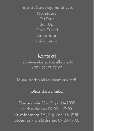
Individuāla ceļojumu atlase:
Novatours
TezTour
JoinUp
Coral Travel
Anex Tour
Itaka Latvia
Kontakti
info@weekendt
rav
ellatvia.lv
+371 27 27 77
05
Mūsu darba laiks: esam atvērti!
Ofisa darba laiks:
Duntes iela 23a, Rīga, LV-1005
darba dienās 09:00 - 17:00
Kr.Valdemāra 1A, Sigulda, LV-2150
otdienas - piektdienas 09:00-17:00