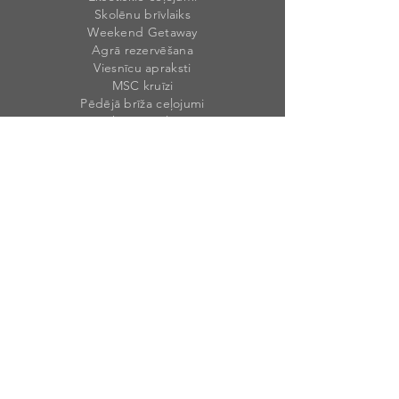
Skolēnu brīvlaiks
Weekend Getaway
Agrā rezervēšana
Viesnīcu apraksti
MSC kruīzi
Pēdējā brīža ceļojumi
Dāvanu kartes ceļojumiem
Mūsu rekvizīti
Weekend Travel Latvia, SIA
Reģ. Nr. 40203
46492
1
PVN Nr. LV40203464921
Krišjāņa Valdemāra 1A, Sigulda, Siguldas
nov., LV-2150, Latvija
Licences numurs
: T-20
2
3-9
Banka: AS „SWEDBANK”