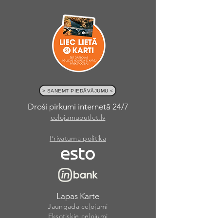
> SAŅEMT PIEDĀVĀJUMU <
Droši pirkumi internetā 24/7
celojumuoutlet.lv
Privātuma politika
Lapas Karte
Jaungada ceļojumi
Eksotiskie ceļojumi