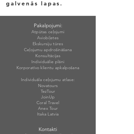
galvenās lapas.
Pakalpojumi:
Atpūtas ceļojumi
Aviobiļetes
Ekskursiju tūres
Ceļojumu apdrošināšana
Konsultācijas
Individuālie plāni
Korporatīvo klientu apkalpošana
Individuāla ceļojumu atlase:
Novatours
TezTour
JoinUp
Coral Travel
Anex Tour
Itaka Latvia
Kontakti