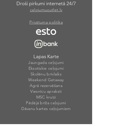
Droši pirkumi internetā 24/7
celojumuoutlet.lv
Privātuma politika
Lapas Karte
Jaungada ceļojumi
Eksotiskie ceļojumi
Skolēnu brīvlaiks
Weekend Getaway
Agrā rezervēšana
Viesnīcu apraksti
MSC kruīzi
Pēdējā brīža ceļojumi
Dāvanu kartes ceļojumiem