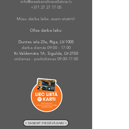
info@weekendt
rav
ellatvia.lv
+371 27 27 77
05
Mūsu darba laiks: esam atvērti!
Ofisa darba laiks:
Duntes iela 23a, Rīga, LV-1005
darba dienās 09:00 - 17:00
Kr.Valdemāra 1A, Sigulda, LV-2150
otdienas - piektdienas 09:00-17:00
> SAŅEMT PIEDĀVĀJUMU <