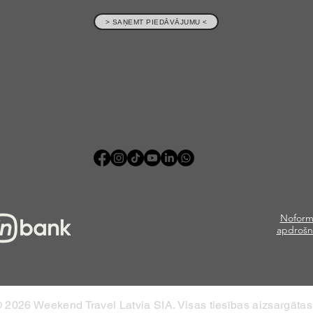
> SAŅEMT PIEDĀVĀJUMU <
Noform
apdrošn
 2026 Weekend Travel Latvia SIA. Visas tiesības aizsargātas