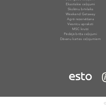
Eksotiskie ceļojumi
Skolēnu brīvlaiks
Weekend Getaway
Agrā rezervēšana
Viesnīcu apraksti
MSC kruīzi
Pēdējā brīža ceļojumi
Dāvanu kartes ceļojumiem
©