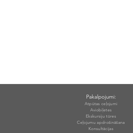
Pakalpojumi:
Atpūtas ceļojumi
Aviobiļetes
Ekskursiju tūres
Ceļojumu apdrošināšana
Konsultācijas