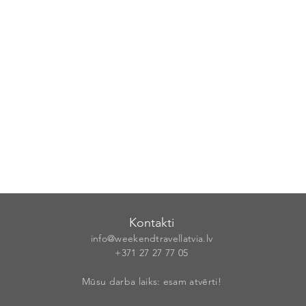
Kontakti
info@weekendt
rav
ellatvia.lv
+371 27 27 77
05
Mūsu darba laiks: esam atvērti!