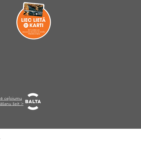
ē ceļojumu
āšanu šeit >
.