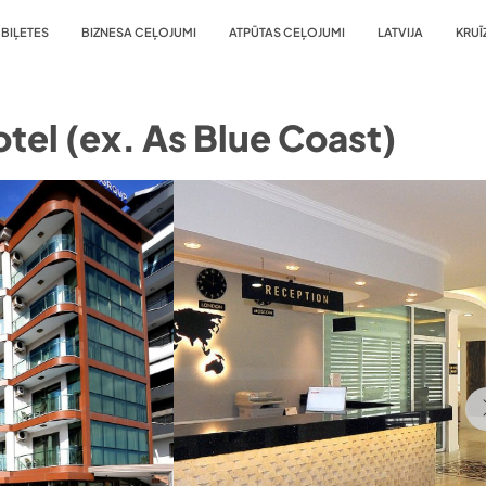
BIĻETES
BIZNESA CEĻOJUMI
ATPŪTAS CEĻOJUMI
LATVIJA
KRUĪ
tel (ex. As Blue Coast)