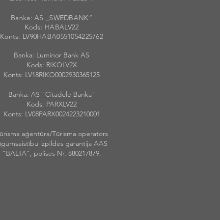
Banka: AS „SWEDBANK”
Kods: HABALV
22
Konts: LV90HABA055105422576
2
Banka: Luminor Bank AS
Kods: RIKOLV2X
Konts: LV18RIKO0002930365125
Banka: AS "Citadele Banka"
Kods: PARXLV22
Konts: LV08PARX0024223210001
ūrisma aģentūra/Tūrisma operators
īgumsaistību izpildes garantija AAS
"BALTA", polises Nr. 880217879.