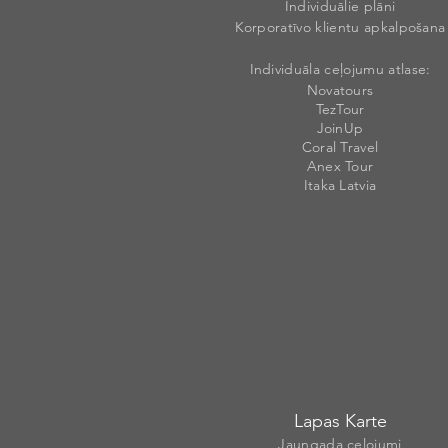
Individuālie plāni
Korporatīvo klientu apkalpošana
Individuāla ceļojumu atlase:
Novatours
TezTour
JoinUp
Coral Travel
Anex Tour
Itaka Latvia
Lapas Karte
Jaungada ceļojumi