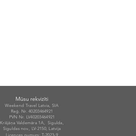
Mūsu rekvizīti
Weekend Travel Latvia, SIA
Reģ. Nr. 40203
46492
1
PVN Nr. LV40203464921
Krišjāņa Valdemāra 1A, Sigulda,
Siguldas nov., LV-2150, Latvija
Licences numurs
: T-20
2
3-9