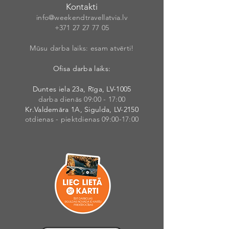
Kontakti
info@weekendt
rav
ellatvia.lv
+371 27 27 77
05
Mūsu darba laiks: esam atvērti!
Ofisa darba laiks:
Duntes iela 23a, Rīga, LV-1005
darba dienās 09:00 - 17:00
Kr.Valdemāra 1A, Sigulda, LV-2150
otdienas - piektdienas 09:00-17:00