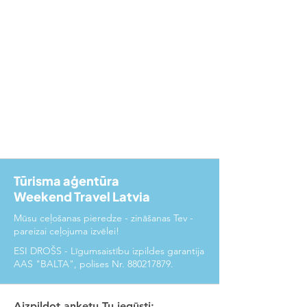
Tūrisma aģentūra
Weekend Travel Latvia
Mūsu ceļošanas pieredze - zināšanas Tev -
pareizai ceļojuma izvēlei!
ESI DROŠS - Līgumsaistību izpildes garantija
AAS "BALTA", polises Nr.
880217879
.
Aizpildot anketu Tu iegūsti: