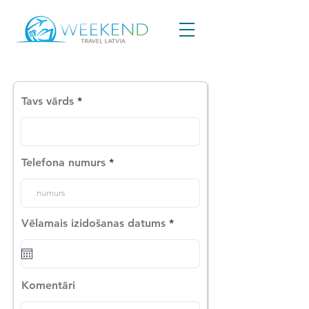
Tavs vārds
Telefona numurs
r
Vēlamais izidošanas datums
*
e
q
u
i
r
Komentāri
e
d