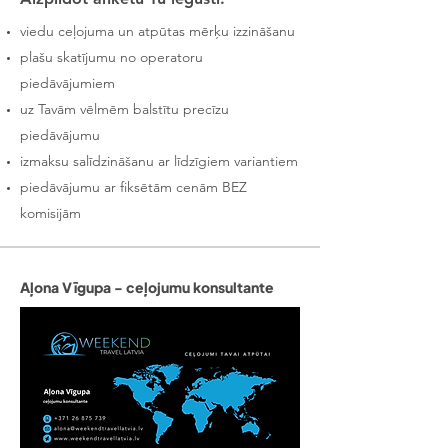
viedu ceļojuma un atpūtas mērķu izzināšanu
plašu skatījumu no operatoru
piedāvājumiem
uz Tavām vēlmēm balstītu precīzu
piedāvājumu
izmaksu salīdzināšanu ar līdzīgiem variantiem
piedāvājumu ar fiksētām cenām BEZ
komisijām
Aļona Vīgupa - ceļojumu konsultante