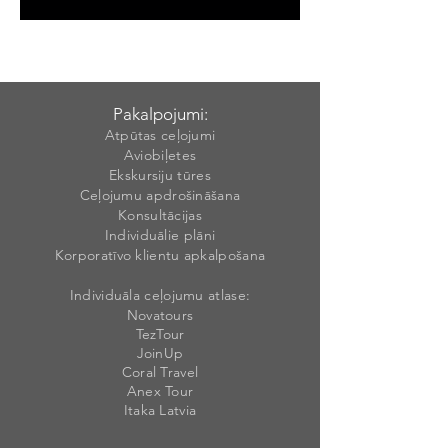
Pakalpojumi:
Atpūtas ceļojumi
Aviobiļetes
Ekskursiju tūres
Ceļojumu apdrošināšana
Konsultācijas
Individuālie plāni
Korporatīvo klientu apkalpošana
Individuāla ceļojumu atlase:
Novatours
TezTour
JoinUp
Coral Travel
Anex Tour
Itaka Latvia