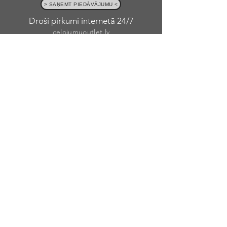
> SAŅEMT PIEDĀVĀJUMU <
Droši pirkumi internetā 24/7
celojumuoutlet.lv
Privātuma politika
Lapas Karte
Jaungada ceļojumi
Eksotiskie ceļojumi
Skolēnu brīvlaiks
Weekend Getaway
Agrā rezervēšana
Viesnīcu apraksti
MSC kruīzi
Pēdējā brīža ceļojumi
Dāvanu kartes ceļojumiem