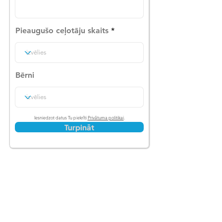
Pieaugušo ceļotāju skaits
Bērni
Iesniedzot datus Tu piekrīti
Privātuma politikai
.
Turpināt