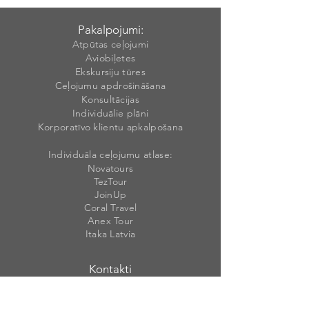
Pakalpojumi:
Atpūtas ceļojumi
Aviobiļetes
Ekskursiju tūres
Ceļojumu apdrošināšana
Konsultācijas
Individuālie plāni
Korporatīvo klientu apkalpošana
Individuāla ceļojumu atlase:
Novatours
TezTour
JoinUp
Coral Travel
Anex Tour
Itaka Latvia
Kontakti
info@weekendt
rav
ellatvia.lv
+371 27 27 77
05