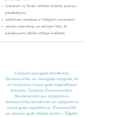
sniedzam uz Tavām vēlmēm balstītu precīzu
piedāvājumu
salīdzinam izmaksas ar līdzīgiem variantiem
veicam rezervāciju un sekojam līdzi, lai
pakalpojums atbilst solītajai kvalitātei
Ceļojumi jaungada brīvdienās,
Ziemassvētku un Jaungada ceļojumi, kā
arī ceļojumus Jaunā gada sagaidīšanai
ārzemēs. Ceļojumi Ziemassvētkos.
Neaizmirstiet par ceļojumiem
ziemassvētku brīvdienās un ceļojumiem
jaunā gada sagaidīšanai. Ziemassvētki
un Jaunais gads siltajās zemēs – Ēģiptē,