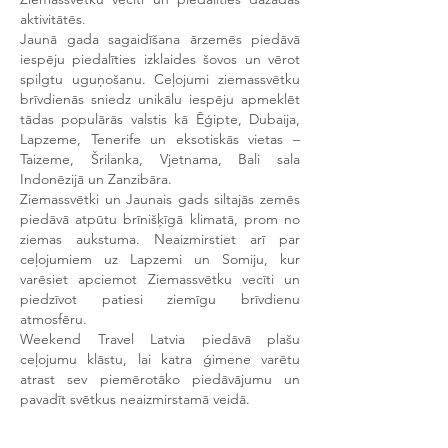
aktivitātēs.
Jaunā gada sagaidīšana ārzemēs piedāvā
iespēju piedalīties izklaides šovos un vērot
spilgtu uguņošanu. Ceļojumi ziemassvētku
brīvdienās sniedz unikālu iespēju apmeklēt
tādas populārās valstis kā Ēģipte, Dubaija,
Lapzeme, Tenerife un eksotiskās vietas –
Taizeme, Šrilanka, Vjetnama, Bali sala
Indonēzijā un Zanzibāra.
Ziemassvētki un Jaunais gads siltajās zemēs
piedāvā atpūtu brīnišķīgā klimatā, prom no
ziemas aukstuma. Neaizmirstiet arī par
ceļojumiem uz Lapzemi un Somiju, kur
varēsiet apciemot Ziemassvētku vecīti un
piedzīvot patiesi ziemīgu brīvdienu
atmosfēru.
Weekend Travel Latvia piedāvā plašu
ceļojumu klāstu, lai katra ģimene varētu
atrast sev piemērotāko piedāvājumu un
pavadīt svētkus neaizmirstamā veidā.