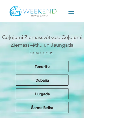
Ceļojumi Ziemassvētkos. Ceļojumi
Ziemassvētku un Jaungada
brīvdienās.
Tenerife
Dubaija
Hurgada
Šarmelšeiha