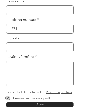
Tavs vārds
Telefona numurs
E pasts
Tavām vēlmēm:
Iesniedzot datus Tu piekrīti
Privātuma politikai
.
Piesakos jaunumiem e-pastā
Sūtīt