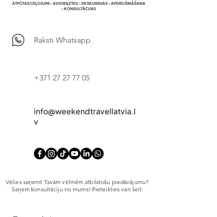
ATPŪTAS CEĻOJUMI - AVIOBIĻETES - EKSKURSIJAS - APDROŠINĀŠANA
- KONSULTĀCIJAS
Raksti Whatsapp
+371 27 27 77 05
info@weekendtravellatvia.l
v
Vēlies saņemt Tavām vēlmēm atbilstošu piedāvājumu?
Saņem konsultāciju no mums! Pieteikties vari šeit: