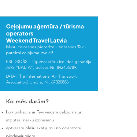
Ceļojumu aģentūra / tūrisma
operators
Weekend Travel Latvia
Mūsu ceļošanas pieredze - zināšanas Tev -
pareizai ceļojuma izvēlei!
ESI DROŠS - Līgumsaistību izpildes garantija
AAS "BALTA", polises Nr.
842456789
.
IATA (The International Air Transport
Association) biedrs, Nr.
67320886
Ko mēs darām?
komunikācijā ar Tevi veicam ceļojuma un
atpūtas mērķu izzināšanu
aptveram plašu skatījumu no operatoru
piedāvājumiem