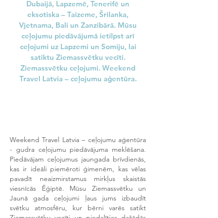
Dubaijā, Lapzemē, Tenerifē un
eksotiska – Taizeme, Šrilanka,
Vjetnama, Bali un Zanzibārā. Mūsu
ceļojumu piedāvājumā ietilpst arī
ceļojumi uz Lapzemi un Somiju, lai
satiktu Ziemassvētku vecīti.
Ziemassvētku ceļojumi. Weekend
Travel Latvia – ceļojumu aģentūra.
Weekend Travel Latvia – ceļojumu aģentūra
- gudra ceļojumu piedāvājuma meklēšana.
Piedāvājam ceļojumus jaungada brīvdienās,
kas ir ideāli piemēroti ģimenēm, kas vēlas
pavadīt neaizmirstamus mirkļus skaistās
viesnīcās Ēģiptē. Mūsu Ziemassvētku un
Jaunā gada ceļojumi ļaus jums izbaudīt
svētku atmosfēru, kur bērni varēs satikt
Ziemassvētku vecīti un piedalīties dažādās