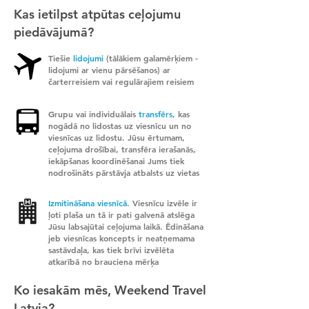
Kas ietilpst atpūtas ceļojumu
piedāvājumā?
Tiešie
lidojumi
(tālākiem galamērķiem -
lidojumi ar vienu pārsēšanos) ar
čarterreisiem vai regulārajiem reisiem
Grupu vai individuālais
transfērs
, kas
nogādā no lidostas uz viesnīcu un no
viesnīcas uz lidostu. Jūsu ērtumam,
ceļojuma drošībai, transfēra ierašanās,
iekāpšanas koordinēšanai Jums tiek
nodrošināts pārstāvja atbalsts uz vietas
Izmitināšana viesnīcā
. Viesnīcu izvēle ir
ļoti plaša un tā ir pati galvenā atslēga
Jūsu labsajūtai ceļojuma laikā. Ēdināšana
jeb viesnīcas koncepts ir neatņemama
sastāvdaļa, kas tiek brīvi izvēlēta
atkarībā no brauciena mērķa
Ko iesakām mēs, Weekend Travel
Latvia?