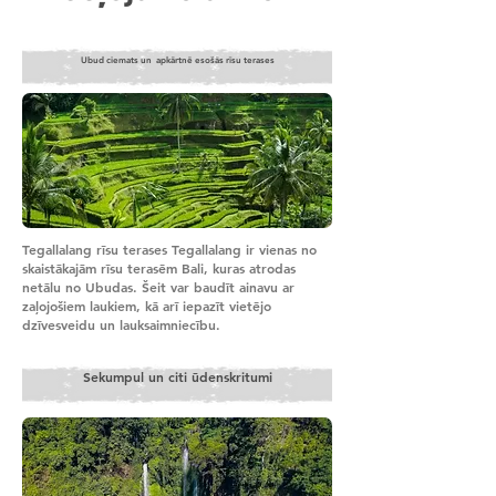
Ubud ciemats un apkārtnē esošās rīsu terases
Tegallalang rīsu terases Tegallalang ir vienas no
skaistākajām rīsu terasēm Bali, kuras atrodas
netālu no Ubudas. Šeit var baudīt ainavu ar
zaļojošiem laukiem, kā arī iepazīt vietējo
dzīvesveidu un lauksaimniecību.
Sekumpul un citi ūdenskritumi