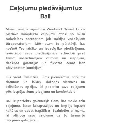
Ceļojumu piedāvājumi uz
Bali
Mūsu tūrisma aģentūra Weekend Travel Latvia
piedāvā komplekso ceļojumu atlasi no mūsu
sadarbības partneriem jeb Baltijas vadošajiem
tūroperatoriem. Mēs esam to pārstāvji, kas
nozīmē Tev labāko un izdevīgāko piedāvājumu,
izvērtējot visus piedāvājumus attiecībā pret
Tavām individuālajām vēlmēm un iespējām,
drošības garantijas un fiksētas cenas bez
pievienotām komisijām.
Jūs varat izvēlēties Jums piemērotus lidojuma
datumus un laikus, dažādas viesnīcas un
ēdināšanas opcijas, lai padarītu savu ceļojumu
pēc iespējas Jums pieejamu un komfortablu.
Bali ir perfekts galamērķis tiem, kas meklē tālu
ceļojumu, labus laikapstākļus un iespēju iepazīt
kultūras un dabas bagātības. Sazinieties ar mums,
lai plānotu savu ceļojumu uz šo šarmanto
ceļojumu galamērķi.