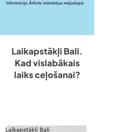
informāciju Ārlietu ministrijas mājaslapā.
Laikapstākļi Bali.
Kad vislabākais
laiks ceļošanai?
Laikapstākļi Bali