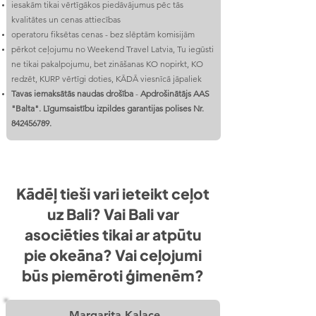
iesakām tikai vērtīgākos piedāvājumus pēc tās
kvalitātes un cenas attiecības
operatoru fiksētas cenas - bez slēptām komisijām
pērkot ceļojumu no Weekend Travel Latvia, Tu iegūsti
ne tikai pakalpojumu, bet zināšanas KO nopirkt, KO
redzēt, KURP vērtīgi doties, KĀDĀ viesnīcā jāpaliek
Tavas iemaksātās naudas drošība
-
Apdrošinātājs AAS
"Balta". Līgumsaistību izpildes garantijas polises Nr.
842456789
.
Kādēļ tieši vari ieteikt ceļot
uz Bali? Vai Bali var
asociēties tikai ar atpūtu
pie okeāna? Vai ceļojumi
būs piemēroti ģimenēm?
Margarita Kalace