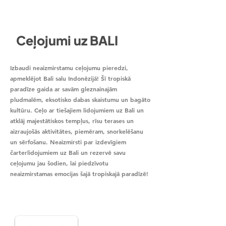
Ceļojumi uz BALI
Izbaudi neaizmirstamu ceļojumu pieredzi,
apmeklējot Bali salu Indonēzijā! Šī tropiskā
paradīze gaida ar savām gleznainajām
pludmalēm, eksotisko dabas skaistumu un bagāto
kultūru. Ceļo ar tiešajiem lidojumiem uz Bali un
atklāj majestātiskos tempļus, rīsu terases un
aizraujošās aktivitātes, piemēram, snorkelēšanu
un sērfošanu. Neaizmirsti par izdevīgiem
čarterlidojumiem uz Bali un rezervē savu
ceļojumu jau šodien, lai piedzīvotu
neaizmirstamas emocijas šajā tropiskajā paradīzē!