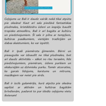
Ceļojums uz Bali ir daudz vairāk nekā tikai atpūta
pie okeāna! Kaut arī sala piedāvā fantastiskas
pludmales, kristāldzidru ūdeni un iespēju baudīt
tropisko atmosfēru, Bali ir arī bagāta ar kultūru
un piedzīvojumiem. Šī sala ir pilna ar tempļiem,
kultūras pasākumiem, vietējām tradīcijām un
dabas skaistumiem, ko var izpētīt.
Bali ir īpaši piemērota ģimenēm. Bērni un
pieaugušie var izbaudīt ne tikai pludmales, bet
arī daudz aktivitāšu – sākot no rīsu terasēm, līdz
piedzīvojumiem, piemēram, ūdens parkiem un
ekskursijām uz dzīvnieku parku. Tomēr atceraties,
ka garais lidojums, karstums un mitrums,
mazākajem var neiet pie sirds.
Bali ir izcils galamērķis, kurā atpūta pie okeāna
saplūst ar aktīvām un kultūras bagātām
brīvdienām, padarot to par ideālu ceļojumu vietu
ikvienam!