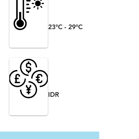
23°C - 29°C
IDR