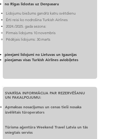
no Rīgas lidostas uz Denpasaru
Lidojumu biežums gandrīz katru svētdienu
Ērti reisi ko nodrošina Turkish Airlines
2024./2025. gada sezona:
Pirmais lidojums 10.novembris
Pēdējais lidojums: 30.marts
pieejami lidojumi no Lietuvas un Igaunijas
pieejamas visas Turkish Airlines aviobiļetes
SVARĪGA INFORMĀCIJA PAR REZERVĒŠANU
UN PAKALPOJUMU:
Apmaksas nosacījumus un cenas tieši nosaka
izvēlētais tūroperators
Tūrisma aģentūra Weekend Travel Latvia un tās
sniegtais serviss