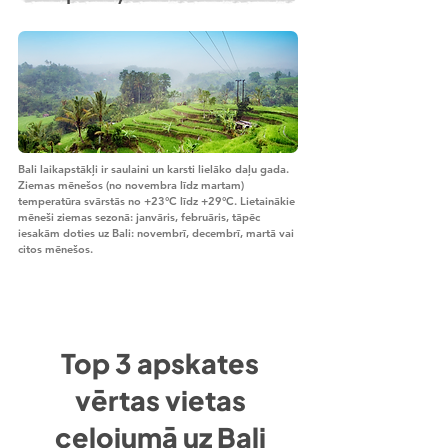
Bali laikapstākļi ir saulaini un karsti lielāko daļu gada.
Ziemas mēnešos (no novembra līdz martam)
temperatūra svārstās no +23°C līdz +29°C. Lietainākie
mēneši ziemas sezonā: janvāris, februāris, tāpēc
iesakām doties uz Bali: novembrī, decembrī, martā vai
citos mēnešos.
Top 3 apskates
vērtas vietas
ceļojumā uz Bali