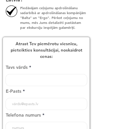
Piedāvājam ceļojumu apdrošināšanu
sadarbībā ar apdrošināšanas kompānijām
"Balta" un "Ergo". Pērkot ceļojumu no
mums, mēs Jums detalizēti pastāstam
par ekskursiju iespējām galamērķī.
Atrast Tev piemērotu viesnīcu,
pieteikties konsultācijai, noskaidrot
cenas:
Tavs vārds
E-Pasts
Telefona numurs