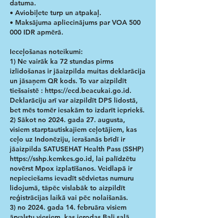
datuma.
• Aviobiļete turp un atpakaļ.
• Maksājuma apliecinājums par VOA 500
000 IDR apmērā.
Ieceļošanas noteikumi:
1) Ne vairāk ka 72 stundas pirms
izlidošanas ir jāaizpilda muitas deklarācija
un jāsaņem QR kods. To var aizpildīt
tiešsaistē :
https://ecd.beacukai.go.id
.
Deklarāciju arī var aizpildīt DPS lidostā,
bet mēs tomēr iesakām to izdarīt iepriekš.
2) Sākot no 2024. gada 27. augusta,
visiem starptautiskajiem ceļotājiem, kas
ceļo uz Indonēziju, ierašanās brīdī ir
jāaizpilda SATUSEHAT Health Pass (SSHP)
https://sshp.kemkes.go.id
, lai palīdzētu
novērst Mpox izplatīšanos. Veidlapā ir
nepieciešams ievadīt sēdvietas numuru
lidojumā, tāpēc vislabāk to aizpildīt
reģistrācijas laikā vai pēc nolaišanās.
3) no 2024. gada 14. februāra visiem
ārvalstu viesiem, kas ierodas Bali salā,