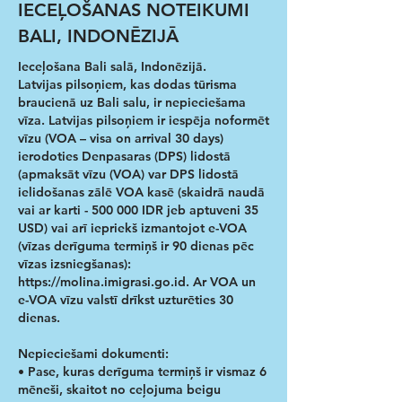
IECEĻOŠANAS NOTEIKUMI
BALI, INDONĒZIJĀ
Ieceļošana Bali salā, Indonēzijā.
Latvijas pilsoņiem, kas dodas tūrisma
braucienā uz Bali salu, ir nepieciešama
vīza. Latvijas pilsoņiem ir iespēja noformēt
vīzu (VOA – visa on arrival 30 days)
ierodoties Denpasaras (DPS) lidostā
(apmaksāt vīzu (VOA) var DPS lidostā
ielidošanas zālē VOA kasē (skaidrā naudā
vai ar karti - 500 000 IDR jeb aptuveni 35
USD) vai arī iepriekš izmantojot e-VOA
(vīzas derīguma termiņš ir 90 dienas pēc
vīzas izsniegšanas):
https://molina.imigrasi.go.id
. Ar VOA un
e-VOA vīzu valstī drīkst uzturēties 30
dienas.
Nepieciešami dokumenti:
• Pase, kuras derīguma termiņš ir vismaz 6
mēneši, skaitot no ceļojuma beigu