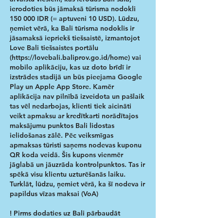
ierodoties būs jāmaksā tūrisma nodokli
150 000 IDR (= aptuveni 10 USD). Lūdzu,
ņemiet vērā, ka Bali tūrisma nodoklis ir
jāsamaksā iepriekš tiešsaistē, izmantojot
Love Bali tiešsaistes portālu
(
https://lovebali.baliprov.go.id/home)
vai
mobilo aplikāciju, kas uz doto brīdī ir
izstrādes stadijā un būs pieejama Google
Play un Apple App Store. Kamēr
aplikācija nav pilnībā izveidota un pašlaik
tas vēl nedarbojas, klienti tiek aicināti
veikt apmaksu ar kredītkarti norādītajos
maksājumu punktos Bali lidostas
ielidošanas zālē. Pēc veiksmīgas
apmaksas tūristi saņems nodevas kuponu
QR koda veidā. Šis kupons vienmēr
jāglabā un jāuzrāda kontrolpunktos. Tas ir
spēkā visu klientu uzturēšanās laiku.
Turklāt, lūdzu, ņemiet vērā, ka šī nodeva ir
papildus vīzas maksai (VoA)
! Pirms dodaties uz Bali pārbaudāt