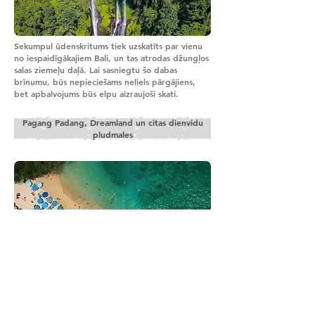
Sekumpul ūdenskritums tiek uzskatīts par vienu
no iespaidīgākajiem Bali, un tas atrodas džungļos
salas ziemeļu daļā. Lai sasniegtu šo dabas
brīnumu, būs nepieciešams neliels pārgājiens,
bet apbalvojums būs elpu aizraujoši skati.
Pagang Padang, Dreamland un citas dienvidu
pludmales
Top 3 pludmales, ko noteikti jāapskata ceļojumā
uz Bali dienvidu piekrasti