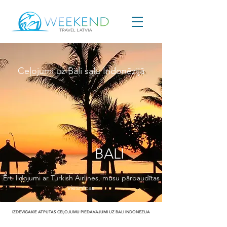
Ceļojumi uz Bali salu Indonēzijā
BALI
Ērti lidojumi ar Turkish Airlines, mūsu pārbaudītas
viesnīcas
IZDEVĪGĀKIE ATPŪTAS CEĻOJUMU PIEDĀVĀJUMI UZ BALI INDONĒZIJĀ