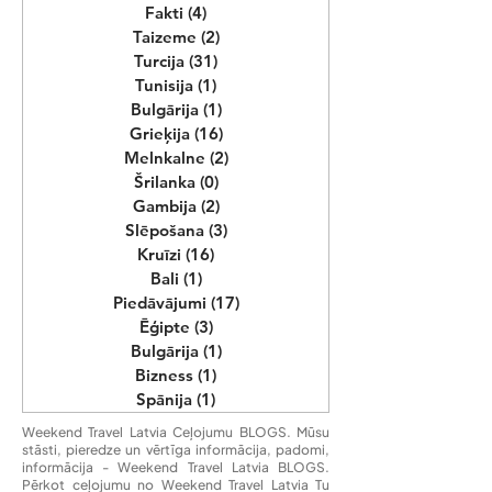
Weekend Travel Latvia BLOGS
Madeira
(2)
2 posts
Fakti
(4)
4 posts
Taizeme
(2)
2 posts
Turcija
(31)
31 posts
Tunisija
(1)
1 post
Bulgārija
(1)
1 post
Grieķija
(16)
16 posts
Melnkalne
(2)
2 posts
Šrilanka
(0)
0 posts
Gambija
(2)
2 posts
Slēpošana
(3)
3 posts
Kruīzi
(16)
16 posts
Bali
(1)
1 post
Piedāvājumi
(17)
17 posts
Ēģipte
(3)
3 posts
Bulgārija
(1)
1 post
Bizness
(1)
1 post
Spānija
(1)
1 post
Weekend Travel Latvia Ceļojumu BLOGS. Mūsu