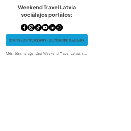
Weekend Travel Latvia
sociālajos portālos:
IESKATIES MŪSU FACEBOOK GRUPĀ > CEĻO AR WEEKEND TRAVEL LATVIA
Mēs, tūrisma aģentūra Weekend Travel Latvia, šeit 
esam apkopojuši mūsu pieredzes stāstus, noderīgu 
informāciju ceļotājiem, apskates objektu aprakstus, 
kā arī katru dienu sekojam līdzi un dalāmies ar Jums 
par izdevīgiem ceļojuma piedāvājumiem, lai tieši 
Jums atvieglotu ceļojuma iegādi. Patiesā vērtība ir 
mūsu pieredze ko esam ieguvuši un ar ko dalāmies. 
Dzīvē jebkurš un par jebkuru tēmu var uzklausīt 
viedokli tikai no tiem, kuri tam ir izgājuši cauri. Tādēļ 
mēs krājam zināšanas, veidojam aprakstus gan par 
galamērķiem, gan par viesnīcām, lai spētu Tev 
kvalitatīvi un pamatoti ieteikt labāko ceļojumu un 
labāko viesnīcu attiecīgi Tavām vēlmēm, kas ir 