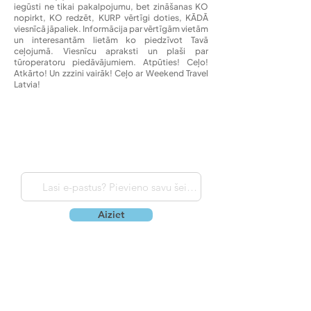
stāsti, pieredze un vērtīga informācija, padomi,
informācija - Weekend Travel Latvia BLOGS.
Pērkot ceļojumu no Weekend Travel Latvia Tu
iegūsti ne tikai pakalpojumu, bet zināšanas KO
nopirkt, KO redzēt, KURP vērtīgi doties, KĀDĀ
viesnīcā jāpaliek. Informācija par vērtīgām vietām
un interesantām lietām ko piedzīvot Tavā
ceļojumā. Viesnīcu apraksti un plaši par
tūroperatoru piedāvājumiem. Atpūties! Ceļo!
Atkārto! Un zzzini vairāk! Ceļo ar Weekend Travel
Latvia!
Aiziet