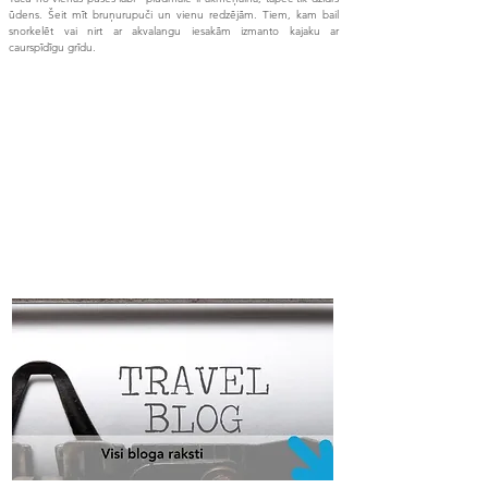
ūdens. Šeit mīt bruņurupuči un vienu redzējām. Tiem, kam bail
snorkelēt vai nirt ar akvalangu iesakām izmanto kajaku ar
caurspīdīgu grīdu.