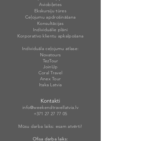
Aviobiļetes
Ekskursiju tūres
Ceļojumu apdrošināšana
Konsultācijas
Individuālie plāni
Korporatīvo klientu apkalpošana
Individuāla ceļojumu atlase:
Novatours
TezTour
JoinUp
Coral Travel
Anex Tour
Itaka Latvia
Kontakti
info@weekendt
rav
ellatvia.lv
+371 27 27 77
05
Mūsu darba laiks: esam atvērti!
Ofisa darba laiks: