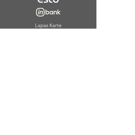
Lapas Karte
Jaungada ceļojumi
Eksotiskie ceļojumi
Skolēnu brīvlaiks
Weekend Getaway
Agrā rezervēšana
Viesnīcu apraksti
MSC kruīzi
Pēdējā brīža ceļojumi
Dāvanu kartes ceļojumiem
Mūsu rekvizīti
Weekend Travel Latvia, SIA
Reģ. Nr. 40203
46492
1