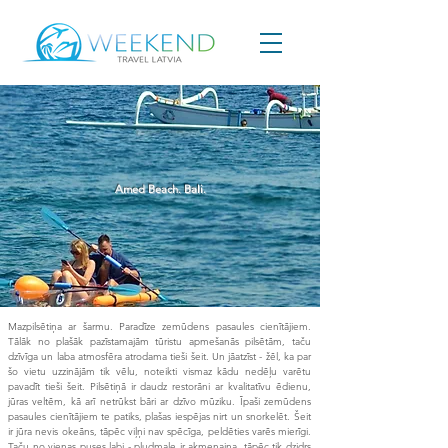
Amed Beach. Bali.
Mazpilsētiņa ar šarmu. Paradīze zemūdens pasaules cienītājiem.
Tālāk no plašāk pazīstamajām tūristu apmešanās pilsētām, taču
dzīvīga un laba atmosfēra atrodama tieši šeit. Un jāatzīst - žēl, ka par
šo vietu uzzinājām tik vēlu, noteikti vismaz kādu nedēļu varētu
pavadīt tieši šeit. Pilsētiņā ir daudz restorāni ar kvalitatīvu ēdienu,
jūras veltēm, kā arī netrūkst bāri ar dzīvo mūziku. Īpaši zemūdens
pasaules cienītājiem te patiks, plašas iespējas nirt un snorkelēt. Šeit
ir jūra nevis okeāns, tāpēc viļņi nav spēcīga, peldēties varēs mierīgi.
Taču no vienas puses labi - pludmale ir akmeņaina, tāpēc tik dzidrs