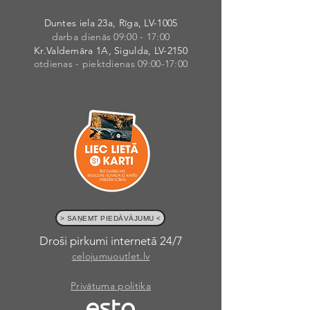
Duntes iela 23a, Rīga, LV-1005
darba dienās 09:00 - 17:00
Kr.Valdemāra 1A, Sigulda, LV-2150
otdienas - piektdienas 09:00-17:00
> SAŅEMT PIEDĀVĀJUMU <
Droši pirkumi internetā 24/7
celojumuoutlet.lv
Privātuma politika