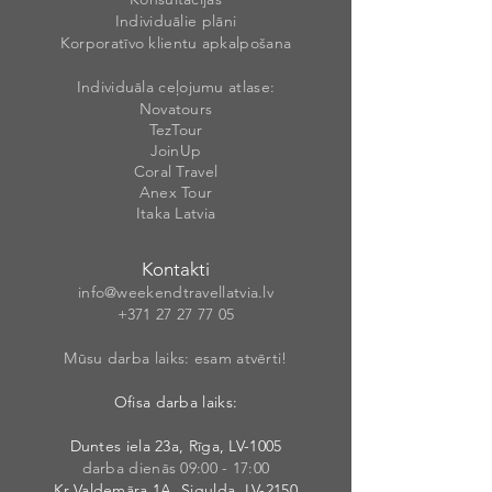
Individuālie plāni
Korporatīvo klientu apkalpošana
Individuāla ceļojumu atlase:
Novatours
TezTour
JoinUp
Coral Travel
Anex Tour
Itaka Latvia
Kontakti
info@weekendt
rav
ellatvia.lv
+371 27 27 77
05
Mūsu darba laiks: esam atvērti!
Ofisa darba laiks:
Duntes iela 23a, Rīga, LV-1005
darba dienās 09:00 - 17:00
Kr.Valdemāra 1A, Sigulda, LV-2150