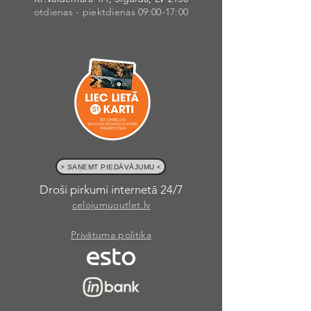
otdienas - piektdienas 09:00-17:00
> SAŅEMT PIEDĀVĀJUMU <
Droši pirkumi internetā 24/7
celojumuoutlet.lv
Privātuma politika