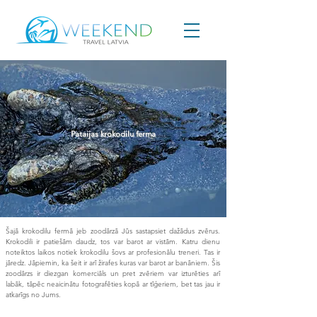
Pataijas krokodilu ferma
Šajā krokodilu fermā jeb zoodārzā Jūs sastapsiet dažādus zvērus.
Krokodili ir patiešām daudz, tos var barot ar vistām. Katru dienu
noteiktos laikos notiek krokodilu šovs ar profesionālu treneri. Tas ir
jāredz. Jāpiemin, ka šeit ir arī žirafes kuras var barot ar banāniem. Šis
zoodārzs ir diezgan komerciāls un pret zvēriem var izturēties arī
labāk, tāpēc neaicinātu fotografēties kopā ar tīģeriem, bet tas jau ir
atkarīgs no Jums.