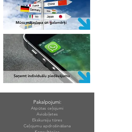
Pakalpojumi:
Atpūtas ceļojumi
Aviobiļetes
Ekskursiju tūres
Ceļojumu apdrošināšana
Konsultācijas