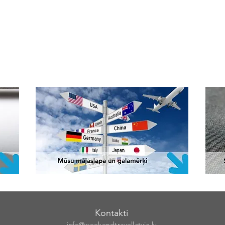
Kontakti
info@weekendt
rav
ellatvia.lv