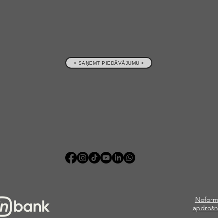
> SAŅEMT PIEDĀVĀJUMU <
Noform
apdrošn