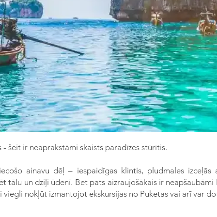
 šeit ir neaprakstāmi skaists paradīzes stūrītis.
riecošo ainavu dēļ – iespaidīgas klintis, pludmales izceļā
zēt tālu un dziļi ūdenī. Bet pats aizraujošākais ir neapšaubāmi
viegli nokļūt izmantojot ekskursijas no Puketas vai arī var do