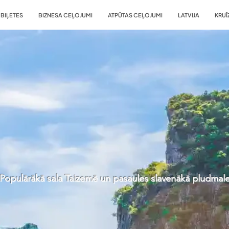
BIĻETES
BIZNESA CEĻOJUMI
ATPŪTAS CEĻOJUMI
LATVIJA
KRUĪ
Populārākā sala Taizemē un pasaules slavenākā pludmal