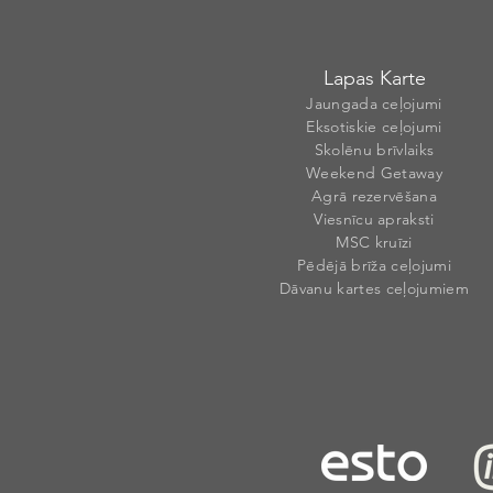
Lapas Karte
Jaungada ceļojumi
Eksotiskie ceļojumi
Skolēnu brīvlaiks
Weekend Getaway
Agrā rezervēšana
Viesnīcu apraksti
MSC kruīzi
Pēdējā brīža ceļojumi
Dāvanu kartes ceļojumiem