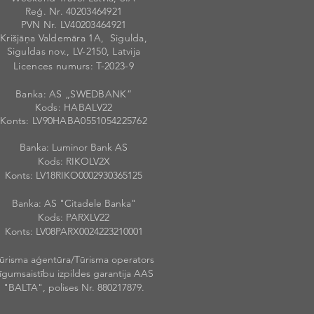
Reģ. Nr. 40203
46492
1
PVN Nr. LV40203464921
Krišjāņa Valdemāra 1A, Sigulda,
Siguldas nov., LV-2150, Latvija
Licences numurs
: T-20
2
3-9
Banka: AS „SWEDBANK”
Kods: HABALV
22
Konts: LV90HABA055105422576
2
Banka: Luminor Bank AS
Kods: RIKOLV2X
Konts: LV18RIKO0002930365125
Banka: AS "Citadele Banka"
Kods: PARXLV22
Konts: LV08PARX0024223210001
ūrisma aģentūra/Tūrisma operators
īgumsaistību izpildes garantija AAS
"BALTA", polises Nr. 880217879.