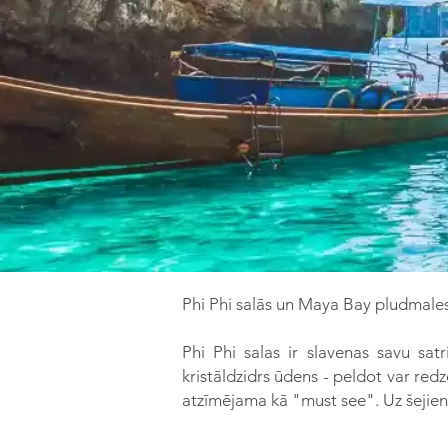
Phi Phi salās un Maya Bay pludmales -
Phi Phi salas ir slavenas savu sat
kristāldzidrs ūdens - peldot var red
atzīmējama kā "must see". Uz šejieni 