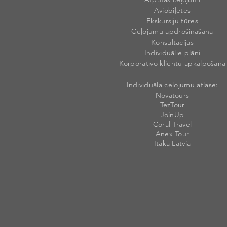
Aviobiļetes
Ekskursiju tūres
Ceļojumu apdrošināšana
Konsultācijas
Individuālie plāni
Korporatīvo klientu apkalpošana
Individuāla ceļojumu atlase:
Novatours
TezTour
JoinUp
Coral Travel
Anex Tour
Itaka Latvia