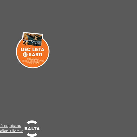
ē ceļojumu
āšanu šeit >