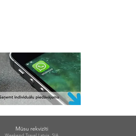
Mūsu rekvizīti
Weekend Travel Latvia, SIA