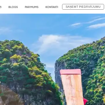
SAŅEMT PIEDĀVĀJUMU
ZI
BLOGS
PAR MUMS
KONTAKTI
e