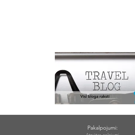
Pakalpojumi:
Atpūtas ceļojumi