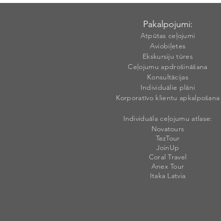
Pakalpojumi:
Atpūtas ceļojumi
Aviobiļetes
Ekskursiju tūres
Ceļojumu apdrošināšana
Konsultācijas
Individuālie plāni
Korporatīvo klientu apkalpošana
Individuāla ceļojumu atlase:
Novatours
TezTour
JoinUp
Coral Travel
Anex Tour
Itaka Latvia