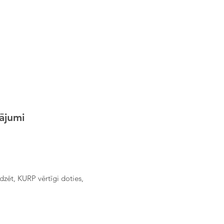
ājumi
zēt, KURP vērtīgi doties,