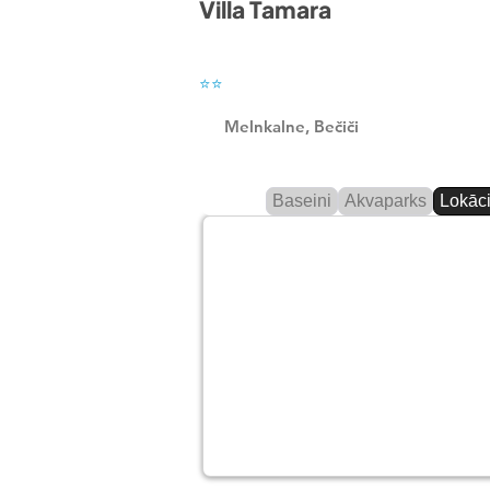
Villa Tamara
⭐⭐
Melnkalne, Bečiči
Baseini
Akvaparks
Lokāci