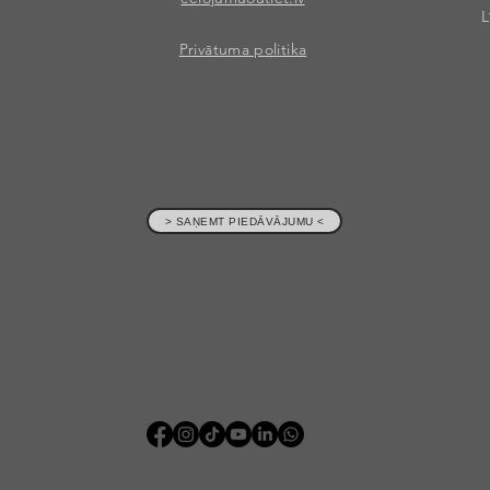
L
Privātuma politika
> SAŅEMT PIEDĀVĀJUMU <