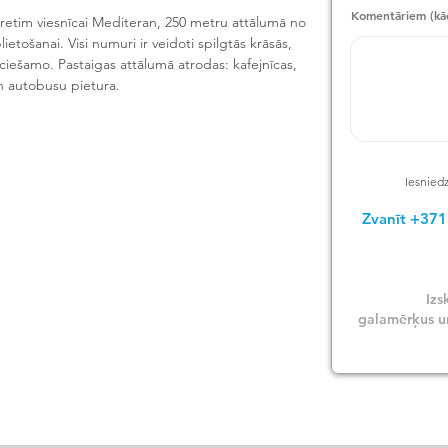
Komentāriem (kād
retim viesnīcai Mediteran, 250 metru attālumā no 
lietošanai. Visi numuri ir veidoti spilgtās krāsās, 
ciešamo. Pastaigas attālumā atrodas: kafejnīcas, 
un autobusu pietura.

Iesniedz
Zvanīt +37
Izs
galamērķus un