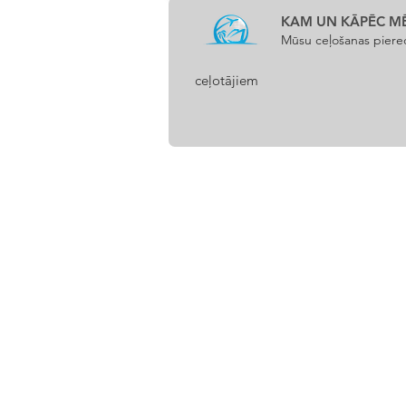
•Wi-fi: bezmaksas

KAM UN KĀPĒC M
•Vasaras terase

Mūsu ceļošanas pieredz
Ir pieejami dažādi apartamenti, piemēram 
ceļotājiem