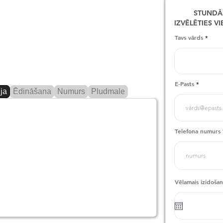
STUNDĀ
IZVĒLĒTIES V
Tavs vārds
E-Pasts
ja
Ēdināšana
Numurs
Pludmale
Telefona numurs
Vēlamais izidoša