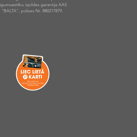
īgumsaistību izpildes garantija AAS
"BALTA", polises Nr. 880217879.