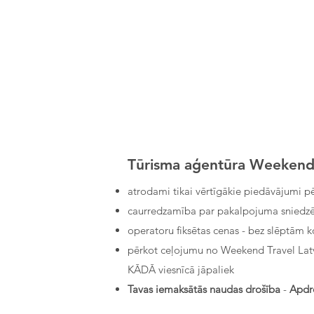
Tūrisma aģentūra Weekend T
atrodami tikai vērtīgākie piedāvājumi pē
caurredzamība par pakalpojuma sniedzē
operatoru fiksētas cenas - bez slēptām 
pērkot ceļojumu no Weekend Travel Latvi
KĀDĀ viesnīcā jāpaliek
Tavas iemaksātās naudas drošība
-
Apdro