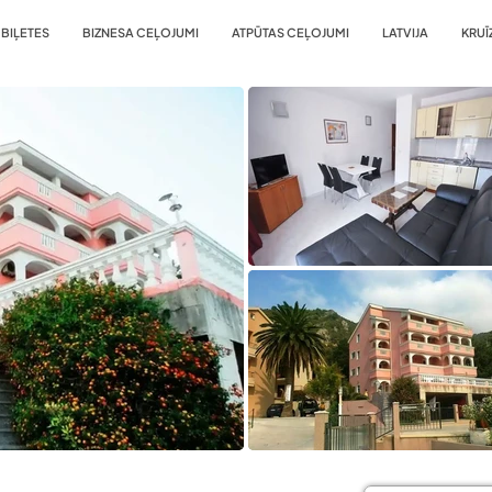
BIĻETES
BIZNESA CEĻOJUMI
ATPŪTAS CEĻOJUMI
LATVIJA
KRUĪ