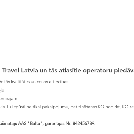
ravel Latvia un tās atlasītie operatoru piedāv
c tās kvalitātes un cenas attiecības
ju
komisijām
a Tu iegūsti ne tikai pakalpojumu, bet zināšanas
KO nopirkt, KO red
šinātājs AAS "Balta", garantijas Nr. 842456789.