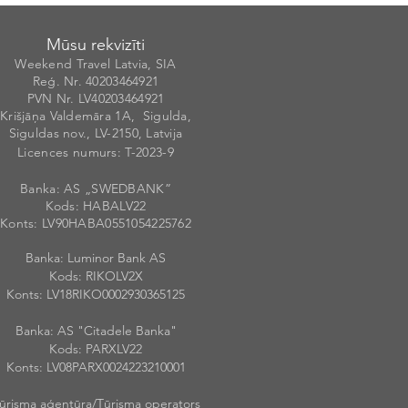
Mūsu rekvizīti
Weekend Travel Latvia, SIA
Reģ. Nr. 40203
46492
1
PVN Nr. LV40203464921
Krišjāņa Valdemāra 1A, Sigulda,
Siguldas nov., LV-2150, Latvija
Licences numurs
: T-20
2
3-9
Banka: AS „SWEDBANK”
Kods: HABALV
22
Konts: LV90HABA055105422576
2
Banka: Luminor Bank AS
Kods: RIKOLV2X
Konts: LV18RIKO0002930365125
Banka: AS "Citadele Banka"
Kods: PARXLV22
Konts: LV08PARX0024223210001
ūrisma aģentūra/Tūrisma operators