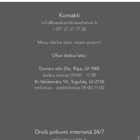
Kontakti
info@weekendt
rav
ellatvia.lv
+371 27 27 77
05
Mūsu darba laiks: esam atvērti!
Ofisa darba laiks:
Duntes iela 23a, Rīga, LV-1005
darba dienās 09:00 - 17:00
Kr.Valdemāra 1A, Sigulda, LV-2150
otdienas - piektdienas 09:00-17:00
Droši pirkumi internetā 24/7
T
celojumuoutlet.lv