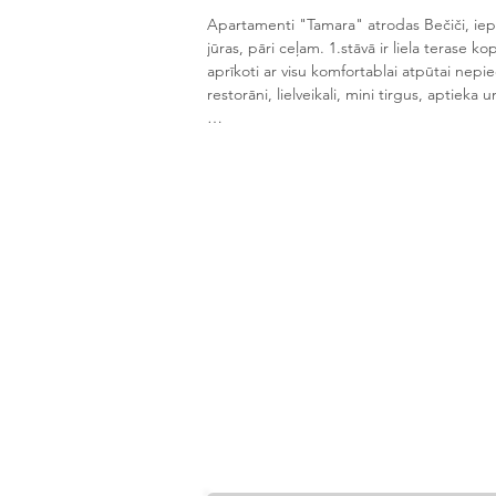
Apartamenti "Tamara" atrodas Bečiči, iep
jūras, pāri ceļam. 1.stāvā ir liela terase kop
aprīkoti ar visu komfortablai atpūtai nepie
restorāni, lielveikali, mini tirgus, aptieka 
Atrašanās:

•Lidosta: Tivata - 23 km

•Lidosta: Podgorica - 65 km

•Tuvākā pilsēta: Budva

•Attālums līdz tuvākajai pilsētai: 2 500 m

•Attālums līdz jūrai (3 līnija): 250 m

Pludmale:

•Pludmales veids: pašvaldības pludmale

•Krasta tips: smiltis un oļi

•Sauļošanās krēsli: maksas

•Saulessargi: maksas

Infrastruktūra:
