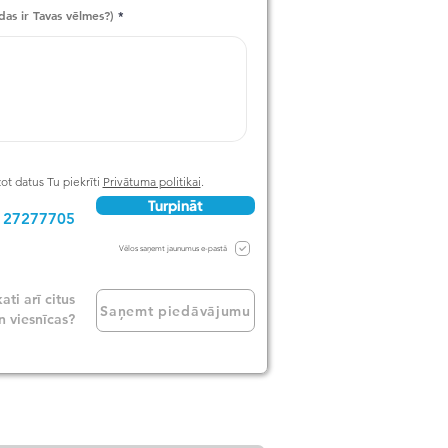
d
as ir Tavas vēlmes?)
ot datus Tu piekrīti
Privātuma politikai
.
Turpināt
1 27277705
Vēlos saņemt jaunumus e-pastā
kati arī citus
Saņemt piedāvājumu
 viesnīcas?