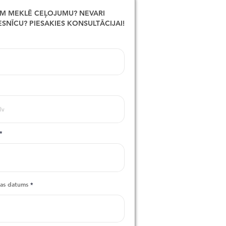
M MEKLĒ CEĻOJUMU? NEVARI
IESNĪCU? PIESAKIES KONSULTĀCIJAI!
r
nas datums
*
e
q
u
i
r
e