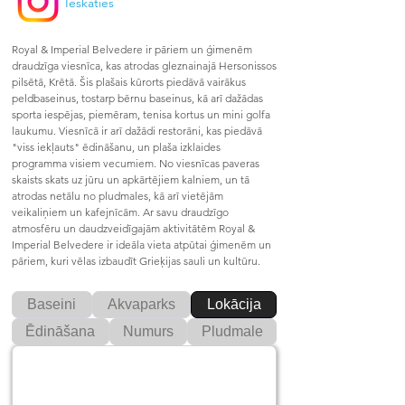
Ieskaties
Royal & Imperial Belvedere ir pāriem un ģimenēm 
draudzīga viesnīca, kas atrodas gleznainajā Hersonissos 
pilsētā, Krētā. Šis plašais kūrorts piedāvā vairākus 
peldbaseinus, tostarp bērnu baseinus, kā arī dažādas 
sporta iespējas, piemēram, tenisa kortus un mini golfa 
laukumu. Viesnīcā ir arī dažādi restorāni, kas piedāvā 
"viss iekļauts" ēdināšanu, un plaša izklaides 
programma visiem vecumiem. No viesnīcas paveras 
skaists skats uz jūru un apkārtējiem kalniem, un tā 
atrodas netālu no pludmales, kā arī vietējām 
veikaliņiem un kafejnīcām. Ar savu draudzīgo 
atmosfēru un daudzveidīgajām aktivitātēm Royal & 
Imperial Belvedere ir ideāla vieta atpūtai ģimenēm un 
pāriem, kuri vēlas izbaudīt Grieķijas sauli un kultūru.
Baseini
Akvaparks
Lokācija
Ēdināšana
Numurs
Pludmale