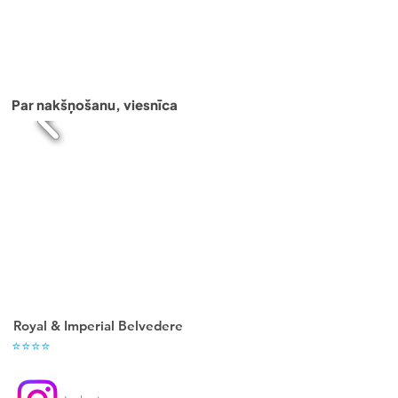
Imperial Belvedere ir ideāla vieta atpūtai ģimenēm 
un pāriem, kuri vēlas izbaudīt Grieķijas sauli un 
kultūru.
Par nakšņošanu, viesnīca
Royal & Imperial Belvedere
⭐⭐⭐⭐