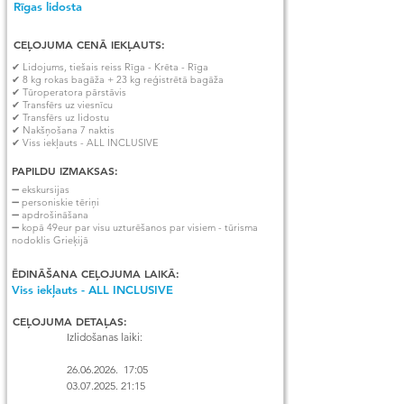
Rīgas lidosta
CEĻOJUMA CENĀ IEKĻAUTS:
✔ Lidojums, tiešais reiss Rīga - Krēta - Rīga
✔ 8 kg rokas bagāža + 23 kg reģistrētā bagāža
✔ Tūroperatora pārstāvis
✔ Transfērs uz viesnīcu
✔ Transfērs uz lidostu
✔ Nakšņošana 7 naktis
✔ Viss iekļauts - ALL INCLUSIVE
PAPILDU IZMAKSAS:
➖ ekskursijas
➖ personiskie tēriņi
➖ apdrošināšana
➖ kopā 49eur par visu uzturēšanos par visiem - tūrisma
nodoklis Grieķijā
ĒDINĀŠANA CEĻOJUMA LAIKĀ:
Viss iekļauts - ALL INCLUSIVE
CEĻOJUMA DETAĻAS:
Izlidošanas laiki:

26.06.2026.  17:05

03.07.2025. 21:15
