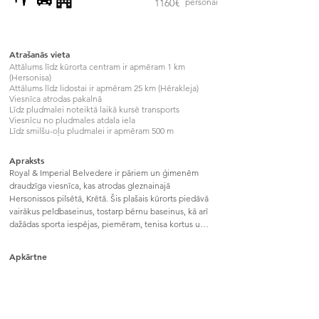
1160
€
personai
Atrašanās vieta
Attālums līdz kūrorta centram ir apmēram 1 km
(Hersonisa)
Attālums līdz lidostai ir apmēram 25 km (Hērakleja)
Viesnīca atrodas pakalnā
Līdz pludmalei noteiktā laikā kursē transports
Viesnīcu no pludmales atdala iela
Līdz smilšu-oļu pludmalei ir apmēram 500 m
Apraksts
Royal & Imperial Belvedere ir pāriem un ģimenēm 
draudzīga viesnīca, kas atrodas gleznainajā 
Hersonissos pilsētā, Krētā. Šis plašais kūrorts piedāvā 
vairākus peldbaseinus, tostarp bērnu baseinus, kā arī 
dažādas sporta iespējas, piemēram, tenisa kortus un 
mini golfa laukumu. Viesnīcā ir arī dažādi restorāni, 
kas piedāvā "viss iekļauts" ēdināšanu, un plaša 
Apkārtne
izklaides programma visiem vecumiem. No viesnīcas 
paveras skaists skats uz jūru un apkārtējiem kalniem, 
un tā atrodas netālu no pludmales, kā arī vietējām 
veikaliņiem un kafejnīcām. Ar savu draudzīgo 
atmosfēru un daudzveidīgajām aktivitātēm Royal & 