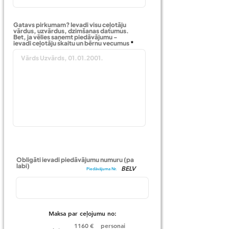
Gatavs pirkumam? Ievadi visu ceļotāju
vārdus, uzvārdus, dzimšanas datumus.
Bet, ja vēlies saņemt piedāvājumu -
ievadi ceļotāju skaitu un bērnu vecumus
Obligāti ievadi piedāvājumu numuru (pa
labi)
BELV
Piedāvājuma Nr.
Maksa par ceļojumu no:
1160
€
personai