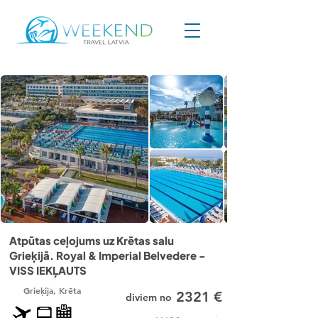
Atpūtas ceļojums uz Krētas salu
Grieķijā. Royal & Imperial Belvedere -
VISS IEKĻAUTS
Grieķija, Krēta
2321
€
diviem no