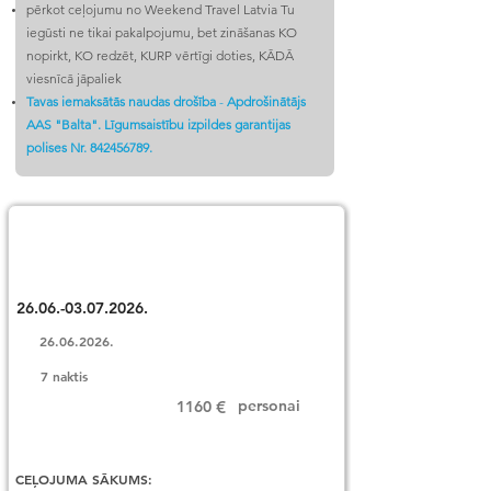
pērkot ceļojumu no Weekend Travel Latvia Tu
iegūsti ne tikai pakalpojumu, bet zināšanas KO
nopirkt, KO redzēt, KURP vērtīgi doties, KĀDĀ
viesnīcā jāpaliek
Tavas iemaksātās naudas drošība
-
Apdrošinātājs
AAS "Balta". Līgumsaistību izpildes garantijas
polises Nr.
842456789
.
Labākā cena
26.06.-03.07.2026
.
26.06.2026
.
7 naktis
personai
1160
€
CEĻOJUMA SĀKUMS: