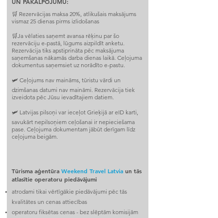
UN PAKALPOJUMU:
🛒 Rezervācijas maksa 20%, atlikušais maksājums
vismaz 25 dienas pirms izlidošanas
🛒Ja vēlaties saņemt avansa rēķinu par šo
rezervāciju e-pastā, lūgums aizpildīt anketu.
Rezervācija tiks apstiprināta pēc maksājuma
saņemšanas nākamās darba dienas laikā. Ceļojuma
dokumentus saņemsiet uz norādīto e-pastu.
🛩 Ceļojums nav maināms, tūristu vārdi un
dzimšanas datumi nav maināmi. Rezervācija tiek
izveidota pēc Jūsu ievadītajiem datiem.
🛩 Latvijas pilsoņi var ieceļot Grieķijā ar eID karti,
savukārt nepilsoņiem ceļošanai ir nepieciešama
pase. Ceļojuma dokumentam jābūt derīgam līdz
ceļojuma beigām.
Tūrisma aģentūra
Weekend Travel Latvia
un tās
atlasītie operatoru piedāvājumi
atrodami tikai vērtīgākie piedāvājumi pēc tās
kvalitātes un cenas attiecības
operatoru fiksētas cenas - bez slēptām komisijām