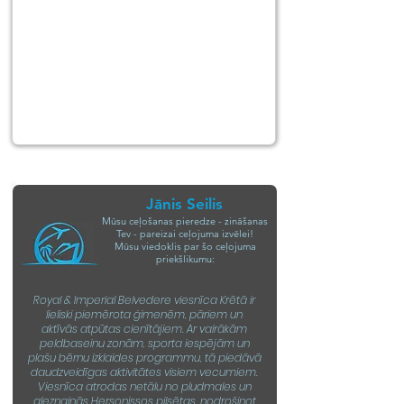
Jānis Seilis
Mūsu ceļošanas pieredze - zināšanas
Tev - pareizai ceļojuma izvēlei!
Mūsu viedoklis par šo ceļojuma
priekšlikumu:
Royal & Imperial Belvedere viesnīca Krētā ir
lieliski piemērota ģimenēm, pāriem un
aktīvās atpūtas cienītājiem. Ar vairākām
peldbaseinu zonām, sporta iespējām un
plašu bērnu izklaides programmu, tā piedāvā
daudzveidīgas aktivitātes visiem vecumiem.
Viesnīca atrodas netālu no pludmales un
gleznainās Hersonissos pilsētas, nodrošinot