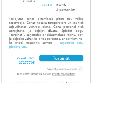
7 naktis
2321
€
KOPĀ
2 personām
*ceļojuma cenas dinamiskas pirms nav veikta
rezervācija. Cenas nosaka tūroperators un tās tiek
atjauninātas vienreiz dienā. Cena personai tiek
aprēķināta, ja ceļojat divatā. Spiežot pogu
"turpināt", saņemsiet priekšapmaksas rēķinu, bet,
ja ceļosiet vairāk kā divas personas, ar bērniem, vai
kā citādi nesakritīs summa -
saņemsiet cenu
piedāvājumu.
Turpināt
Zvanīt +371
27277705
Saņemt jaunumus e-pastā
Iesniedzot datus Tu piekrīti
Privātuma politikai
.
IR PIEEJAMI CITI DATUMI, VIESNĪCAS UN
GALAMĒRĶI. AIZPILDOT ANKETU LŪDZU
NORĀDIET JŪSU VĒLMES
Pakalpojumi:
Atpūtas ceļojumi