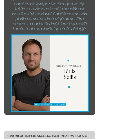
gan ērtu piekļuvi peldvietām, gan vietējo
kultūras un izklaides iespēju baudīšanai.
Viesnīcas "viss iekļauts" ēdināšanas serviss,
plašie numuri un draudzīgā atmosfēra
padara to par ideālu izvēli tiem, kas meklē
komfortablu un pilnvērtīgu atpūtu Grieķijā.
SVARĪGA INFORMĀCIJA PAR REZERVĒŠANU