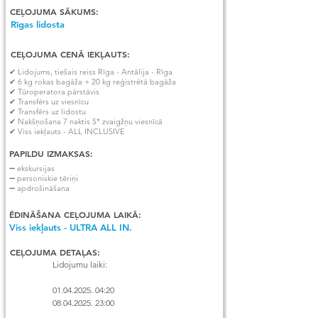
CEĻOJUMA SĀKUMS:
Rīgas lidosta
CEĻOJUMA CENĀ IEKĻAUTS:
✔ Lidojums, tiešais reiss Rīga - Antālija - Rīga
✔ 6 kg rokas bagāža + 20 kg reģistrētā bagāža
✔ Tūroperatora pārstāvis
✔ Transfērs uz viesnīcu
✔ Transfērs uz lidostu
✔ Nakšņošana 7 naktis 5* zvaigžņu viesnīcā
✔ Viss iekļauts - ALL INCLUSIVE
PAPILDU IZMAKSAS:
➖ ekskursijas
➖ personiskie tēriņi
➖ apdrošināšana
ĒDINĀŠANA CEĻOJUMA LAIKĀ:
Viss iekļauts - ULTRA ALL IN.
CEĻOJUMA DETAĻAS:
Lidojumu laiki:

01.04.2025. 04:20

08.04.2025. 23:00
