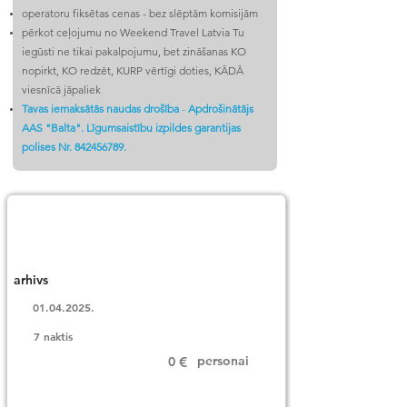
operatoru fiksētas cenas - bez slēptām komisijām
pērkot ceļojumu no Weekend Travel Latvia Tu
iegūsti ne tikai pakalpojumu, bet zināšanas KO
nopirkt, KO redzēt, KURP vērtīgi doties, KĀDĀ
viesnīcā jāpaliek
Tavas iemaksātās naudas drošība
-
Apdrošinātājs
AAS "Balta". Līgumsaistību izpildes garantijas
polises Nr.
842456789
.
Labākā cena
arhivs
01.04.2025
.
7 naktis
personai
0
€