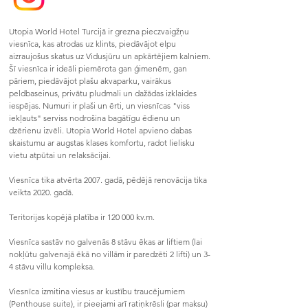
Utopia World Hotel Turcijā ir grezna pieczvaigžņu 
viesnīca, kas atrodas uz klints, piedāvājot elpu 
aizraujošus skatus uz Vidusjūru un apkārtējiem kalniem. 
Šī viesnīca ir ideāli piemērota gan ģimenēm, gan 
pāriem, piedāvājot plašu akvaparku, vairākus 
peldbaseinus, privātu pludmali un dažādas izklaides 
iespējas. Numuri ir plaši un ērti, un viesnīcas "viss 
iekļauts" serviss nodrošina bagātīgu ēdienu un 
dzērienu izvēli. Utopia World Hotel apvieno dabas 
skaistumu ar augstas klases komfortu, radot lielisku 
vietu atpūtai un relaksācijai.

Viesnīca tika atvērta 2007. gadā, pēdējā renovācija tika 
veikta 2020. gadā.

Teritorijas kopējā platība ir 120 000 kv.m.

Viesnīca sastāv no galvenās 8 stāvu ēkas ar liftiem (lai 
nokļūtu galvenajā ēkā no villām ir paredzēti 2 lifti) un 3-
4 stāvu villu kompleksa.

Viesnīca izmitina viesus ar kustību traucējumiem 
(Penthouse suite), ir pieejami arī ratiņkrēsli (par maksu) 