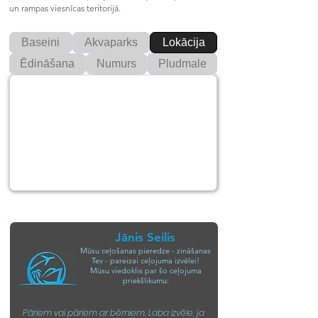
un rampas viesnīcas teritorijā.
Baseini
Akvaparks
Lokācija
Ēdināšana
Numurs
Pludmale
Jānis Seilis
Mūsu ceļošanas pieredze - zināšanas
Tev - pareizai ceļojuma izvēlei!
Mūsu viedoklis par šo ceļojuma
priekšlikumu:
Pāriem vai pāriem ar bērniem. Laba izvēle, ja