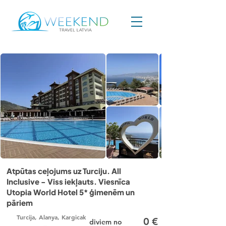
Atpūtas ceļojums uz Turciju. All
Inclusive - Viss iekļauts. Viesnīca
Utopia World Hotel 5* ģimenēm un
pāriem
Turcija, Alanya, Kargicak
0
€
diviem no