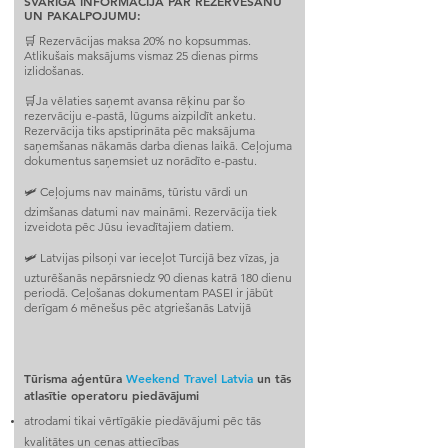
SVARĪGA INFORMĀCIJA PAR REZERVĒŠANU
UN PAKALPOJUMU:
🛒 Rezervācijas maksa 20% no kopsummas.
Atlikušais maksājums vismaz 25 dienas pirms
izlidošanas.
🛒Ja vēlaties saņemt avansa rēķinu par šo
rezervāciju e-pastā, lūgums aizpildīt anketu.
Rezervācija tiks apstiprināta pēc maksājuma
saņemšanas nākamās darba dienas laikā. Ceļojuma
dokumentus saņemsiet uz norādīto e-pastu.
🛩 Ceļojums nav maināms, tūristu vārdi un
dzimšanas datumi nav maināmi. Rezervācija tiek
izveidota pēc Jūsu ievadītajiem datiem.
🛩 Latvijas pilsoņi var ieceļot Turcijā bez vīzas, ja
uzturēšanās nepārsniedz 90 dienas katrā 180 dienu
periodā. Ceļošanas dokumentam PASEI ir jābūt
derīgam 6 mēnešus pēc atgriešanās Latvijā
Tūrisma aģentūra
Weekend Travel Latvia
un tās
atlasītie operatoru piedāvājumi
atrodami tikai vērtīgākie piedāvājumi pēc tās
kvalitātes un cenas attiecības