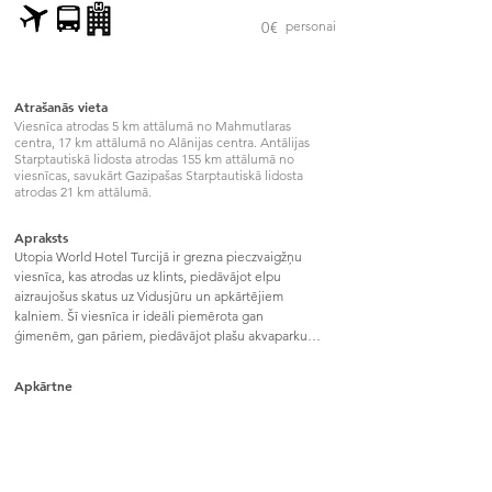
0
€
personai
Atrašanās vieta
Viesnīca atrodas 5 km attālumā no Mahmutlaras
centra, 17 km attālumā no Alānijas centra. Antālijas
Starptautiskā lidosta atrodas 155 km attālumā no
viesnīcas, savukārt Gazipašas Starptautiskā lidosta
atrodas 21 km attālumā.
Apraksts
Utopia World Hotel Turcijā ir grezna pieczvaigžņu 
viesnīca, kas atrodas uz klints, piedāvājot elpu 
aizraujošus skatus uz Vidusjūru un apkārtējiem 
kalniem. Šī viesnīca ir ideāli piemērota gan 
ģimenēm, gan pāriem, piedāvājot plašu akvaparku, 
vairākus peldbaseinus, privātu pludmali un dažādas 
izklaides iespējas. Numuri ir plaši un ērti, un 
Apkārtne
viesnīcas "viss iekļauts" serviss nodrošina bagātīgu 
ēdienu un dzērienu izvēli. Utopia World Hotel 
apvieno dabas skaistumu ar augstas klases komfortu, 
radot lielisku vietu atpūtai un relaksācijai.
