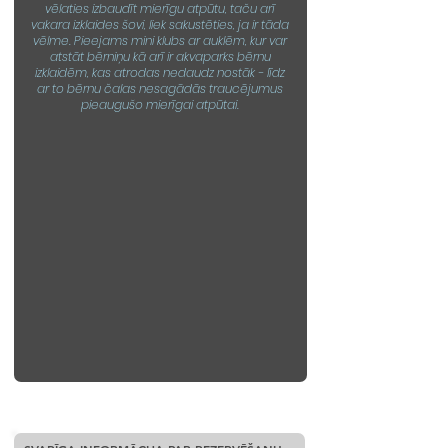
vēlaties izbaudīt mierīgu atpūtu, taču arī
vakara izklaides šovi, liek sakustēties, ja ir tāda
vēlme. Pieejams mini klubs ar auklēm, kur var
atstāt bērniņu kā arī ir akvaparks bērnu
izklaidēm, kas atrodas nedaudz nostāk - līdz
ar to bērnu čalas nesagādās traucējumus
pieaugušo mierīgai atpūtai.