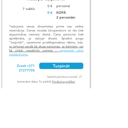
0
€
personai
7 naktis
0
€
KOPĀ
2 personām
*ceļojuma cenas dinamiskas pirms nav veikta
rezervācija. Cenas nosaka tūroperators un tās tiek
atjauninātas vienreiz dienā. Cena personai tiek
aprēķināta, ja ceļojat divatā. Spiežot pogu
"turpināt", saņemsiet priekšapmaksas rēķinu, bet,
ja ceļosiet vairāk kā divas personas, ar bērniem, vai
kā citādi nesakritīs summa -
saņemsiet cenu
piedāvājumu.
Turpināt
Zvanīt +371
27277705
Saņemt jaunumus e-pastā
Iesniedzot datus Tu piekrīti
Privātuma politikai
.
IR PIEEJAMI CITI DATUMI, VIESNĪCAS UN
GALAMĒRĶI. AIZPILDOT ANKETU LŪDZU
NORĀDIET JŪSU VĒLMES