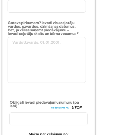
Gatavs pirkumam? Ievadi visu ceļotāju
vārdus, uzvārdus, dzimšanas datumus.
Bet, ja vēlies saņemt piedāvājumu -
ievadi ceļotāju skaitu un bērnu vecumus
Obligāti ievadi piedāvājumu numuru (pa
labi)
UTOP
Piedāvājuma Nr.
Maksa par ceļojumu no: