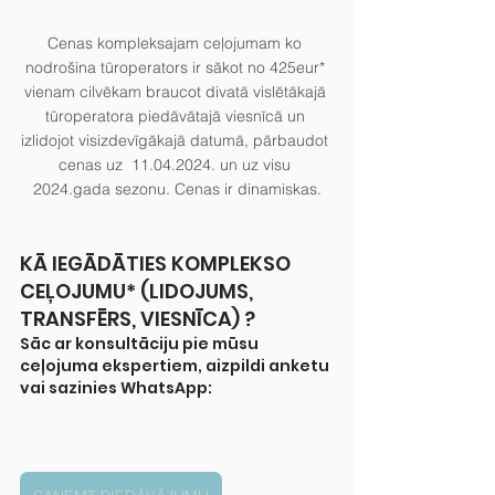
Cenas kompleksajam ceļojumam ko 
nodrošina tūroperators ir sākot no 425eur* 
vienam cilvēkam braucot divatā vislētākajā 
tūroperatora piedāvātajā viesnīcā un 
izlidojot visizdevīgākajā datumā, pārbaudot 
cenas uz  11.04.2024. un uz visu 
2024.gada sezonu. Cenas ir dinamiskas.
KĀ IEGĀDĀTIES KOMPLEKSO 
CEĻOJUMU* (LIDOJUMS, 
TRANSFĒRS, VIESNĪCA) ?
Sāc ar konsultāciju pie mūsu 
ceļojuma ekspertiem, aizpildi anketu 
vai sazinies WhatsApp: