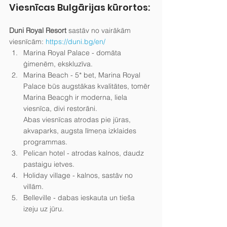
Viesnīcas Bulgārijas kūrortos:
Duni Royal Resort
 sastāv no vairākām 
viesnīcām: 
https://duni.bg/en/
Marina Royal Palace - domāta 
ģimenēm, ekskluzīva.
Marina Beach - 5* bet, Marina Royal 
Palace būs augstākas kvalitātes, tomēr 
Marina Beacgh ir moderna, liela 
viesnīca, divi restorāni. 
Abas viesnīcas atrodas pie jūras, 
akvaparks, augsta līmeņa izklaides 
programmas.
Pelican hotel - atrodas kalnos, daudz 
pastaigu ietves.
Holiday village - kalnos, sastāv no 
villām.
Belleville - dabas ieskauta un tieša 
izeju uz jūru.