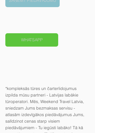
SAŅEMT PIEDĀVĀJUMU
WHATSAPP
*kompleksās tūres un čarterlidojumus 
izpilda mūsu partneri - Latvijas labākie 
tūroperatori. Mēs, Weekend Travel Latvia, 
sniedzam Jums bezmaksas servisu - 
atlasām izdevīgākos piedāvājumus Jums, 
salīdzinot cenas starp visiem 
piedāvājumiem - Tu iegūsti labāko! Tā kā 