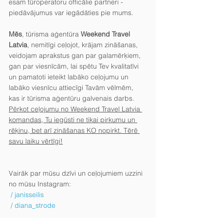
esam tūroperatoru officālie partneri - 
piedāvājumus var iegādāties pie mums.
Mēs
, tūrisma aģentūra 
Weekend Travel 
Latvia
, nemitīgi ceļojot, krājam zināšanas, 
veidojam aprakstus gan par galamērķiem, 
gan par viesnīcām, lai spētu Tev kvalitatīvi 
un pamatoti ieteikt labāko ceļojumu un 
labāko viesnīcu attiecīgi Tavām vēlmēm, 
kas ir tūrisma aģentūru galvenais darbs. 
Pērkot ceļojumu no Weekend Travel Latvia 
komandas, Tu iegūsti ne tikai pirkumu un 
rēķinu, bet arī zināšanas KO nopirkt. Tērē 
savu laiku vērtīgi!
Vairāk par mūsu dzīvi un ceļojumiem uzzini 
no mūsu Instagram:
 / janisseilis 
 / diana_strode 