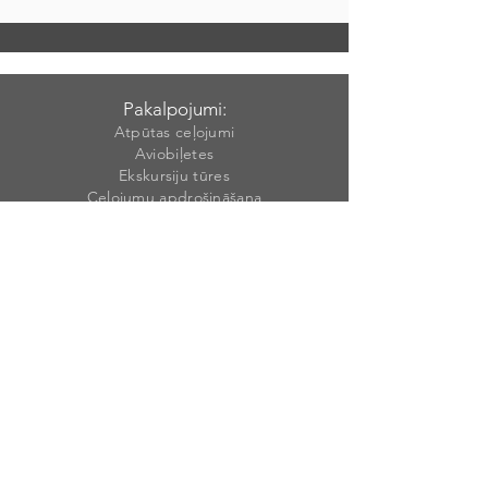
Pakalpojumi:
Atpūtas ceļojumi
Aviobiļetes
Ekskursiju tūres
Ceļojumu apdrošināšana
Konsultācijas
Individuālie plāni
Korporatīvo klientu apkalpošana
Individuāla ceļojumu atlase:
Novatours
TezTour
JoinUp
Coral Travel
Anex Tour
Itaka Latvia
Kontakti