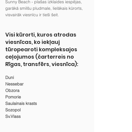
Sunny Beach - plašas izklaides iespējas, 
garākā smilšu pludmale, lielākais kūrorts, 
visvairāk viesnīcu ir tieši šeit.
Visi kūrorti, kuros atrodas 
viesnīcas, ko iekļauj 
tūropearoti kompleksajos 
ceļojumos (čarterreis no 
Rīgas, transfērs, viesnīca):
Duni
Nessebar
Obzora
Pomorie
Saulainais krasts
Sozopol
Sv.Vlass