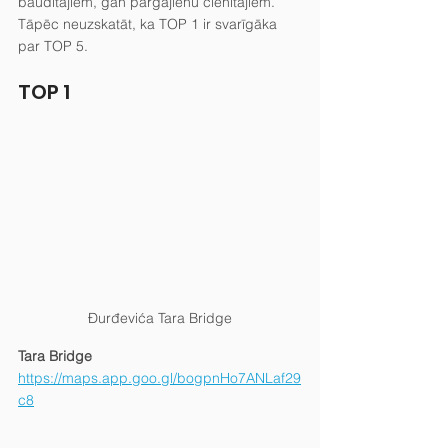
baudītājiem, gan pārgājienu cienītājiem.
Tāpēc neuzskatāt, ka TOP 1 ir svarīgāka 
par TOP 5.
TOP 1
Đurđevića Tara Bridge
Tara Bridge
https://maps.app.goo.gl/bogpnHo7ANLaf29
c8