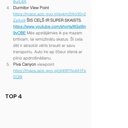
8urL8A
Durmitor View Point
https://maps.app.goo.gl/exkm2tXq35n2
ZeXq9
ŠIS CEĻŠ IR SUPER SKAISTS. 
https://www.youtube.com/shorts/8GsI6n
9vOBE
Mēs apstājāmies ik pa mazam 
brītiņam, lai iemūžinātu skatus. Šī ceļa 
dēļ ir absolūti vērts braukt ar savu 
transportu. Auto īre ap 55eur dienā ar 
pilno apdrošināšanu.
Piva Canyon
 viewpoint 
https://maps.app.goo.gl/dj4WYfjo4A1Fs
SQf8
TOP 4