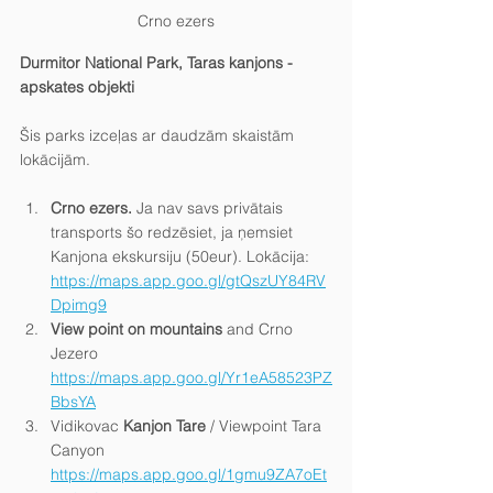
Crno ezers
Durmitor National Park, Taras kanjons - 
apskates objekti
Šis parks izceļas ar daudzām skaistām 
lokācijām.
Crno ezers.
 Ja nav savs privātais 
transports šo redzēsiet, ja ņemsiet 
Kanjona ekskursiju (50eur). Lokācija: 
https://maps.app.goo.gl/gtQszUY84RV
Dpimg9
View point on mountains
 and Crno 
Jezero 
https://maps.app.goo.gl/Yr1eA58523PZ
BbsYA
Vidikovac 
Kanjon Tare
 / Viewpoint Tara 
Canyon 
https://maps.app.goo.gl/1gmu9ZA7oEt