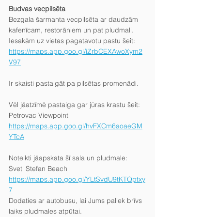
Budvas vecpilsēta
Bezgala šarmanta vecpilsēta ar daudzām 
kafenīcam, restorāniem un pat pludmali.
Iesakām uz vietas pagatavotu pastu šeit:
https://maps.app.goo.gl/iZrbCEXAwoXym2
V97
Ir skaisti pastaigāt pa pilsētas promenādi.
Vēl jāatzīmē pastaiga gar jūras krastu šeit:
Petrovac Viewpoint
https://maps.app.goo.gl/hvFXCm6aoaeGM
YTcA
Noteikti jāapskata šī sala un pludmale:
Sveti Stefan Beach
https://maps.app.goo.gl/YLtSvdU9tKTQptxy
7
Dodaties ar autobusu, lai Jums paliek brīvs 
laiks pludmales atpūtai.