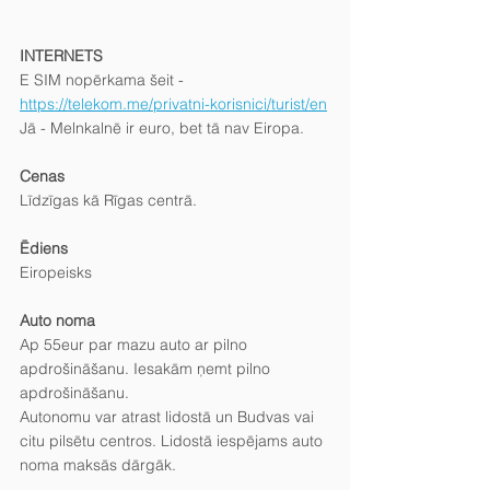
INTERNETS
E SIM nopērkama šeit - 
https://telekom.me/privatni-korisnici/turist/en
Jā - Melnkalnē ir euro, bet tā nav Eiropa.
Cenas
Līdzīgas kā Rīgas centrā.
Ēdiens
Eiropeisks
Auto noma
Ap 55eur par mazu auto ar pilno 
apdrošināšanu. Iesakām ņemt pilno 
apdrošināšanu.
Autonomu var atrast lidostā un Budvas vai 
citu pilsētu centros. Lidostā iespējams auto 
noma maksās dārgāk.