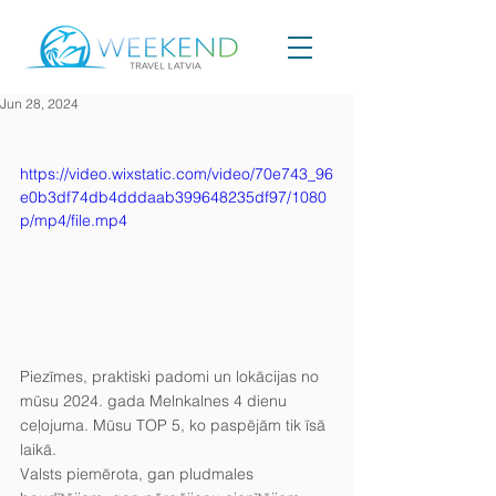
Jun 28, 2024
https://video.wixstatic.com/video/70e743_96
e0b3df74db4dddaab399648235df97/1080
p/mp4/file.mp4
Piezīmes, praktiski padomi un lokācijas no 
mūsu 2024. gada Melnkalnes 4 dienu 
ceļojuma. Mūsu TOP 5, ko paspējām tik īsā 
laikā.
Valsts piemērota, gan pludmales 