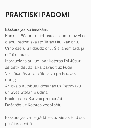
PRAKTISKI PADOMI
Ekskursijas ko iesakām:
Kanjoni: 50eur - autobusu ekskursija uz visu 
dienu, redzat skaisto Taras tiltu, kanjonu, 
Crno ezeru un daudz citu. Šis jāņem tad, ja 
neīrējat auto.
Izbrauciens ar kuģi par Kotoras līci 40eur. 
Ja patīk daudz laika pavadīt uz kuģa.
Vizināšanās ar privāto laivu pa Budvas 
apriņķi.
Ar lokālo autobusu došanās uz Petrovaku 
un Sveti Stefan pludmali.
Pastaiga pa Budvas promenādi
Došanās uz Kotoras vecpilsētu.
Ekskursijas var iegādāties uz vietas Budvas 
pilsētas centrā.