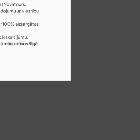
m (Novatours, 
lidojumu un viesnīcu 
ir 100% aizsargātas 
ārskaitījumu, 
ā mūsu ofisos Rīgā 