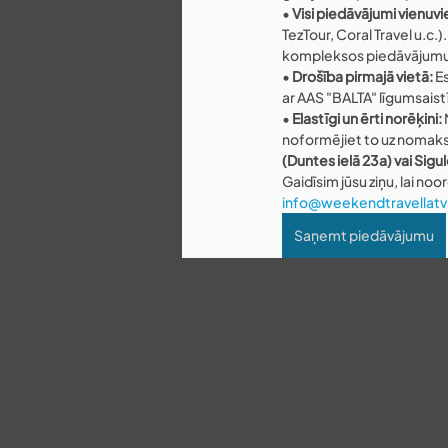
• 
Visi piedāvājumi vienuvi
TezTour, Coral Travel u.c.
kompleksos piedāvājumus.
• 
Drošība pirmajā vietā:
 E
ar AAS "BALTA" līgumsaistī
• 
Elastīgi un ērti norēķini:
noformējiet to uz nomaks
(Duntes ielā 23a) vai Sigu
Gaidīsim jūsu ziņu, lai no
info@weekendtravellatvi
Saņemt piedāvājumu