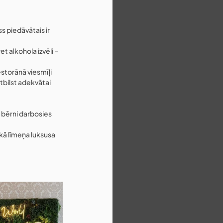
ss piedāvātais ir 
et alkohola izvēli – 
storānā viesmīļi 
tbilst adekvātai 
r bērni darbosies 
kā līmeņa luksusa 