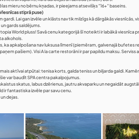
vēlas mieru no bērnu kņadas, ir pieejams atsevišķs "16+" baseins.
(Viesnīcas stiprā puse)
m gardi. Lai gan izvēle un klāsts nav tik milzīgs kā dārgākās viesnīcās, vi
ija un gards saldējums.
s Utopia World pluss! Savā cenu kategorijā šī noteikti ir labākā viesnīca pr
ta alkohols.
ās, ka apkalpošana nav luksusa līmenī (piemēram, galvenajā bufetes re
paņem pašiem). Visi A la carte restorāni ir par papildu maksu. Serviss a
amais aktīvai atpūtai: tenisa korts, galda teniss un biljarda galdi. Kamē
ušie var baudīt SPA centra pakalpojumus.
skaistus skatus, labus dzērienus, jautru akvaparku un negaidāt augstā
 ir fantastiska izvēle par savu cenu.
 un dejas.