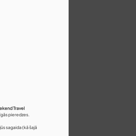
kend Travel 
nīgās pieredzes.
jūs sagaida (kā šajā 