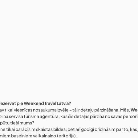
rezervēt pie Weekend Travel Latvia?
 tikai viesnīcas nosaukuma izvēle – tā ir detaļu pārzināšana. Mēs, 
Wee
pilna servisa tūrisma aģentūra, kas šīs detaļas pārzina no savas perso
atpūtu tieši mums?
ne tikai parādīsim skaistas bildes, bet arī godīgi brīdināsim par to, kas 
iem baseiniem vai kalnaino teritoriju).