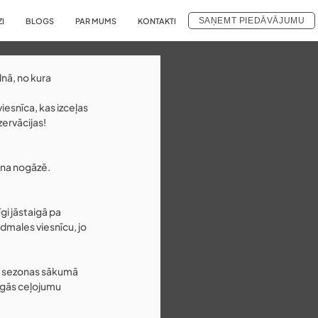
SAŅEMT PIEDĀVĀJUMU
ZI
BLOGS
PAR MUMS
KONTAKTI
lnā, no kura 
viesnīca, kas izceļas 
zervācijas!
na nogāzē. 
gi jāstaigā pa 
dmales viesnīcu, jo 
at sezonas sākumā 
īgās ceļojumu 