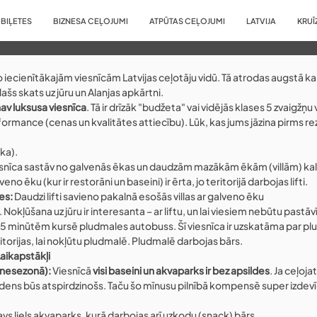
BIĻETES
BIZNESA CEĻOJUMI
ATPŪTAS CEĻOJUMI
LATVIJA
KRUĪ
no iecienītākajām viesnīcām Latvijas ceļotāju vidū. Tā atrodas augstā ka
ašs skats uz jūru un Alanjas apkārtni.
nav luksusa viesnīca
. Tā ir drīzāk "budžeta" vai vidējās klases 5 zvaigžņu 
rmance (cenas un kvalitātes attiecību). Lūk, kas jums jāzina pirms re
aka).
esnīca sastāv no galvenās ēkas un daudzām mazākām ēkām (villām) kal
no ēku (kur ir restorāni un baseini) ir ērta, jo teritorijā darbojas lifti.
es:
 Daudzi lifti savieno pakalnā esošās villas ar galveno ēku
 Nokļūšana uz jūru ir interesanta – ar liftu, un lai viesiem nebūtu pastāvī
c 15 minūtēm kursē pludmales autobuss. Šī viesnīca ir uzskatāma par plu
ritorijas, lai nokļūtu pludmalē. Pludmalē darbojas bārs.
Laikapstākļi
 nesezonā):
 Viesnīcā 
visi baseini un akvaparks ir bez apsildes
. Ja ceļoj
, ūdens būs atspirdzinošs. Taču šo mīnusu pilnībā kompensē super izdev
 savs liels akvaparks, kurā darbojas arī uzkodu (snack) bārs.