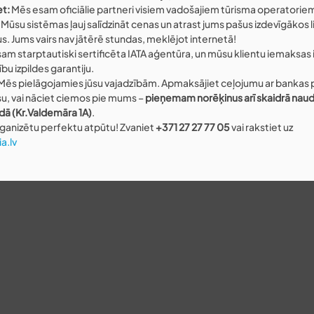
et:
 Mēs esam oficiālie partneri visiem vadošajiem tūrisma operatorie
). Mūsu sistēmas ļauj salīdzināt cenas un atrast jums pašus izdevīgākos 
 Jums vairs nav jātērē stundas, meklējot internetā!
sam starptautiski sertificēta IATA aģentūra, un mūsu klientu iemaksas 
bu izpildes garantiju.
 Mēs pielāgojamies jūsu vajadzībām. Apmaksājiet ceļojumu ar bankas p
u, vai nāciet ciemos pie mums – 
pieņemam norēķinus arī skaidrā naud
ldā (Kr.Valdemāra 1A)
.
organizētu perfektu atpūtu! Zvaniet 
+371 27 27 77 05
 vai rakstiet uz 
a.lv