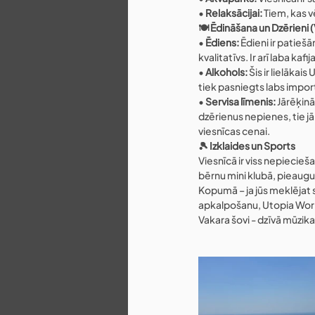
• 
Relaksācijai:
 Tiem, kas 
🍽️ Ēdināšana un Dzērieni 
• 
Ēdiens:
 Ēdieni ir patiešā
kvalitatīvs. Ir arī laba kaf
• 
Alkohols:
 Šis ir lielākai
tiek pasniegts labs impor
• 
Servisa līmenis:
 Jārēķin
dzērienus nepienes, tie jā
viesnīcas cenai.
🎾 Izklaides un Sports
Viesnīcā ir viss nepiecieš
bērnu mini klubā, pieaug
Kopumā – ja jūs meklējat 
apkalpošanu, Utopia World
Vakara šovi - dzīvā mūzika