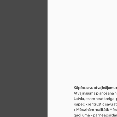
Kāpēc savu atvaļinājumu 
Atvaļinājuma plānošana nav
Latvia
, esam neatkarīga, 
Kāpēc klienti uztic savu 
• 
Mēs zinām realitāti:
 Mēs 
gadījumā – par neapsildām