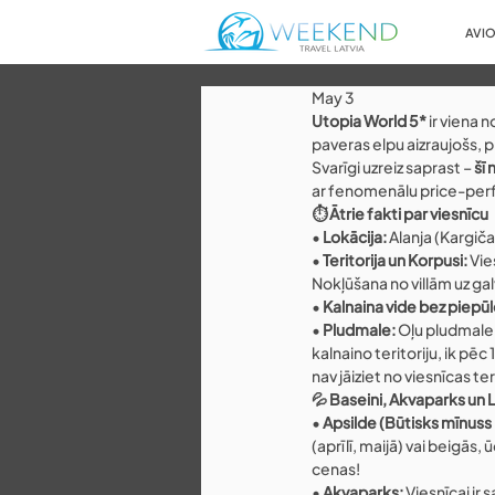
AVIO
May 3
Utopia World 5*
 ir viena 
paveras elpu aizraujošs, pl
Svarīgi uzreiz saprast – 
šī 
ar fenomenālu price-perfo
⏱️ Ātrie fakti par viesnīcu
• 
Lokācija:
 Alanja (Kargič
• 
Teritorija un Korpusi:
 Vi
Nokļūšana no villām uz galve
• 
Kalnaina vide bez piepūl
• 
Pludmale:
 Oļu pludmale.
kalnaino teritoriju, ik pē
nav jāiziet no viesnīcas te
💦 Baseini, Akvaparks un 
• 
Apsilde (Būtisks mīnuss
(aprīlī, maijā) vai beigās
cenas!
• 
Akvaparks:
 Viesnīcai ir