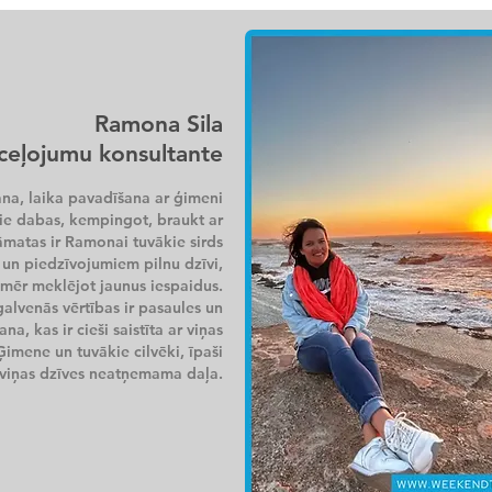
Ramona Sila
ceļojumu konsultante
ana, laika pavadīšana ar ģimeni
ie dabas, kempingot, braukt ar
āmatas ir Ramonai tuvākie sirds
u un piedzīvojumiem pilnu dzīvi,
nmēr meklējot jaunus iespaidus.
alvenās vērtības ir pasaules un
a, kas ir cieši saistīta ar viņas
Ģimene un tuvākie cilvēki, īpaši
ir viņas dzīves neatņemama daļa.