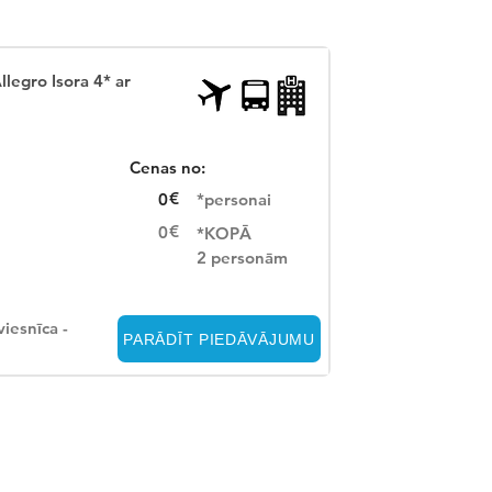
llegro Isora 4* ar
Cenas no:
€
0
*personai
€
0
*KOPĀ
2 personām
viesnīca -
PARĀDĪT PIEDĀVĀJUMU