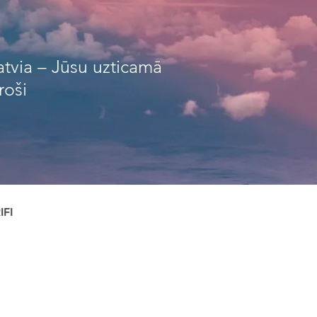
atvia – Jūsu uzticamā
roši
FI