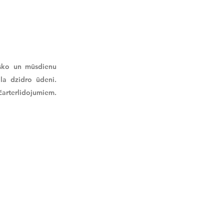
risko un mūsdienu
āla dzidro ūdeni.
čarterlidojumiem.