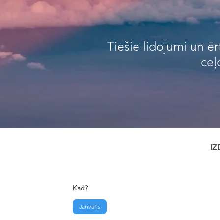
Tiešie lidojumi un ē
ceļ
IZ
Kad?
Janvāris