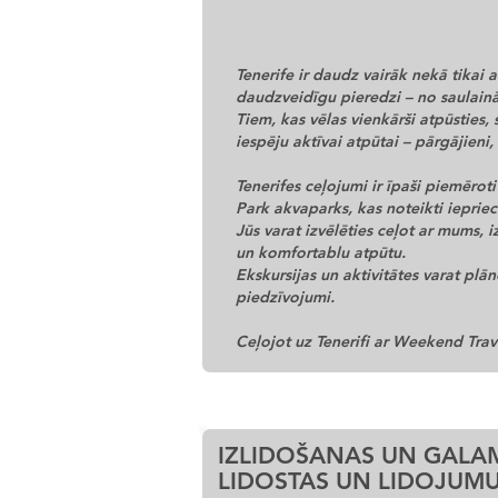
Tenerife ir daudz vairāk nekā tikai
daudzveidīgu pieredzi – no saulai
Tiem, kas vēlas vienkārši atpūsties,
iespēju aktīvai atpūtai – pārgājieni,
Tenerifes ceļojumi ir īpaši piemēro
Park akvaparks, kas noteikti ieprie
Jūs varat izvēlēties ceļot ar mums, 
un komfortablu atpūtu.
Ekskursijas un aktivitātes varat plā
piedzīvojumi.
Ceļojot uz Tenerifi ar Weekend Trave
IZLIDOŠANAS UN GALA
LIDOSTAS UN LIDOJUMU