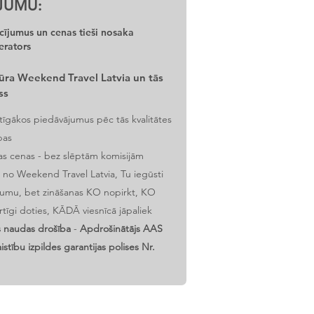
JUMU:
ījumus un cenas tieši nosaka
erators
ūra Weekend Travel Latvia un tās
ss
rtīgākos piedāvājumus pēc tās kvalitātes
bas
as cenas - bez slēptām komisijām
 no Weekend Travel Latvia, Tu iegūsti
ojumu, bet zināšanas KO nopirkt, KO
tīgi doties, KĀDĀ viesnīcā jāpaliek
s naudas drošība
-
Apdrošinātājs AAS
stību izpildes garantijas polises Nr.