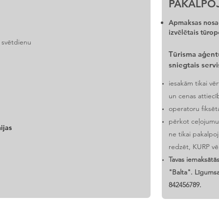
PAKALPO
Apmaksas nosac
izvēlētais tūrop
 svētdienu
Tūrisma aģent
sniegtais servi
iesakām tikai vē
un cenas attiecī
operatoru fiksēt
pērkot ceļojumu
ijas
ne tikai pakalp
redzēt, KURP vēr
Tavas iemaksātā
"Balta". Līgumsai
842456789.