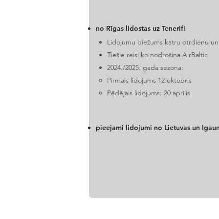
no Rīgas lidostas uz Tenerifi
Lidojumu biežums katru otrdienu un
Tiešie reisi ko nodrošina AirBaltic
2024./2025. gada sezona:
Pirmais lidojums 12.oktobris
Pēdējais lidojums: 20.aprīlis
pieejami lidojumi no Lietuvas un Igaun