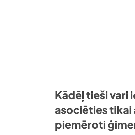
Kādēļ tieši vari 
asociēties tikai
piemēroti ģim