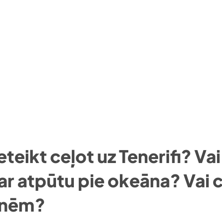
ieteikt ceļot uz Tenerifi? Va
 ar atpūtu pie okeāna? Vai 
enēm?