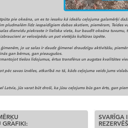
 atpūta pie okeāna, un es to iesaku kā ideālu ceļojuma galamērķi daž
nām pludmalēm līdz iespaidīgiem dabas skatiem, piemēram, Teides v
 salas dienvidu piekraste ir lieliska vieta, kur baudīt okeāna tuvumu, 
 izbraucieni ar velosipēdu un pat vietējās kultūras izpēte.
ti ģimenēm, jo uz salas ir daudz ģimenei draudzīgu aktivitāšu, piemē
cinās gan bērnus, gan pieaugušos.
izmantojot tiešos lidojumus, ērtus transfērus un augstas kvalitātes vie
not pēc savas izvēles, atkarībā no tā, kāds ceļojuma veids jums vislab
l Latvia, jūs varat būt droši, ka jūsu ceļojums būs gan ērts, gan piem
MĒRĶU
SVARĪGA 
 GRAFIKI:
REZERVĒ