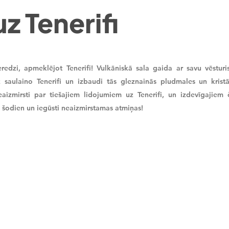
z Tenerifi
redzi, apmeklējot Tenerifi! Vulkāniskā sala gaida ar savu vēstu
 saulaino Tenerifi un izbaudi tās gleznainās pludmales un krist
eaizmirsti par tiešajiem lidojumiem uz Tenerifi, un izdevīgajiem 
u šodien un iegūsti neaizmirstamas atmiņas!