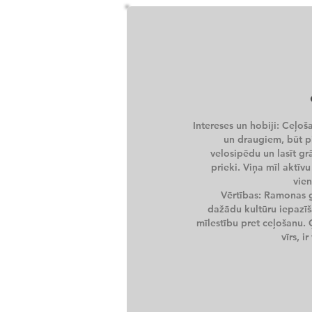
Intereses un hobiji: Ceļoš
un draugiem, būt p
velosipēdu un lasīt gr
prieki. Viņa mīl aktīv
vie
Vērtības: Ramonas g
dažādu kultūru iepazīšan
mīlestību pret ceļošanu. 
vīrs, 