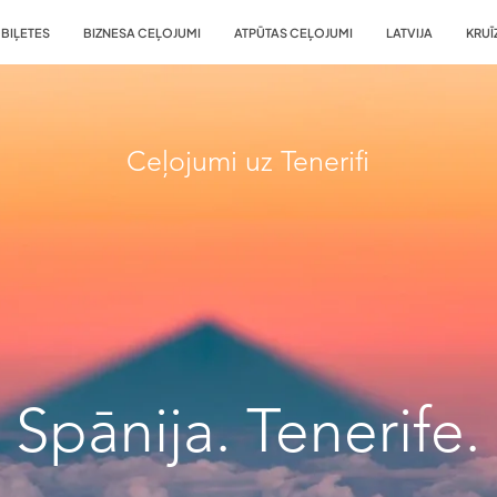
BIĻETES
BIZNESA CEĻOJUMI
ATPŪTAS CEĻOJUMI
LATVIJA
KRUĪ
Ceļojumi uz Tenerifi
Spānija. Tenerife.