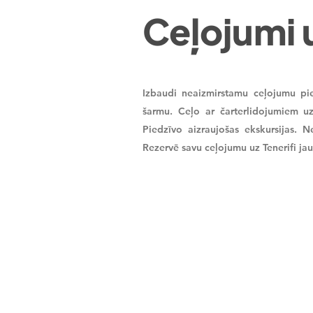
Ceļojumi u
Izbaudi neaizmirstamu ceļojumu pie
šarmu. Ceļo ar čarterlidojumiem uz
Piedzīvo aizraujošas ekskursijas. N
Rezervē savu ceļojumu uz Tenerifi ja