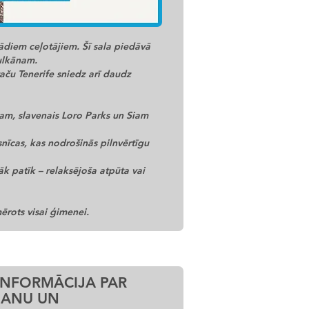
ādiem ceļotājiem. Šī sala piedāvā
ulkānam.
taču Tenerife sniedz arī daudz
ram, slavenais Loro Parks un Siam
snīcas, kas nodrošinās pilnvērtīgu
āk patīk – relaksējoša atpūta vai
ērots visai ģimenei.
INFORMĀCIJA PAR
ŠANU UN