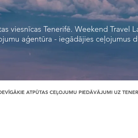
rtas viesnīcas Tenerifē. Weekend Travel L
ojumu aģentūra - iegādājies ceļojumus d
DEVĪGĀKIE ATPŪTAS CEĻOJUMU PIEDĀVĀJUMI UZ TENERI