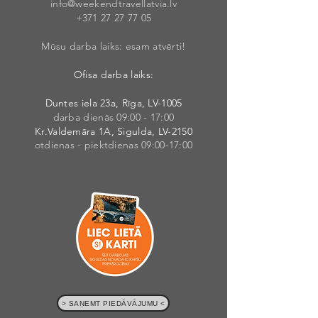
info@weekendt
rav
ellatvia.lv
+371 27 27 77
05
Mūsu darba laiks: esam atvērti!
Ofisa darba laiks:
Duntes iela 23a, Rīga, LV-1005
darba dienās 09:00 - 17:00
Kr.Valdemāra 1A, Sigulda, LV-2150
otdienas - piektdienas 09:00-17:00
> SAŅEMT PIEDĀVĀJUMU <