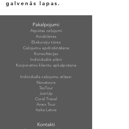
galvenās lapas.
Pakalpojumi:
Atpūtas ceļojumi
Aviobiļetes
Ekskursiju tūres
Ceļojumu apdrošināšana
Konsultācijas
Individuālie plāni
Korporatīvo klientu apkalpošana
Individuāla ceļojumu atlase:
Novatours
TezTour
JoinUp
Coral Travel
Anex Tour
Itaka Latvia
Kontakti