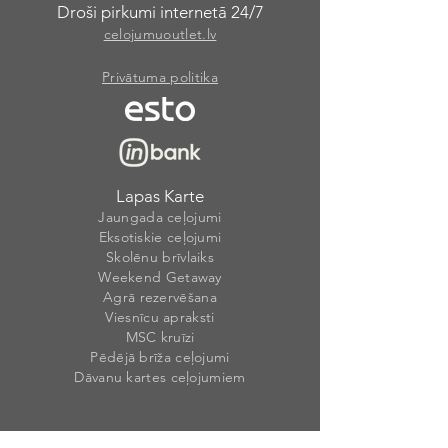
Droši pirkumi internetā 24/7
celojumuoutlet.lv
Privātuma politika
Lapas Karte
Jaungada ceļojumi
Eksotiskie ceļojumi
Skolēnu brīvlaiks
Weekend Getaway
Agrā rezervēšana
Viesnīcu apraksti
MSC kruīzi
Pēdējā brīža ceļojumi
Dāvanu kartes ceļojumiem