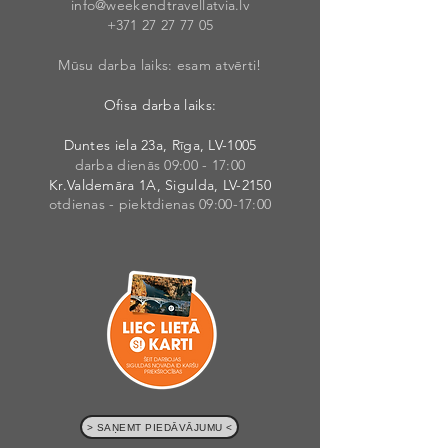
info@weekendt
rav
ellatvia.lv
+371 27 27 77
05
Mūsu darba laiks: esam atvērti!
Ofisa darba laiks:
Duntes iela 23a, Rīga, LV-1005
darba dienās 09:00 - 17:00
Kr.Valdemāra 1A, Sigulda, LV-2150
otdienas - piektdienas 09:00-17:00
> SAŅEMT PIEDĀVĀJUMU <