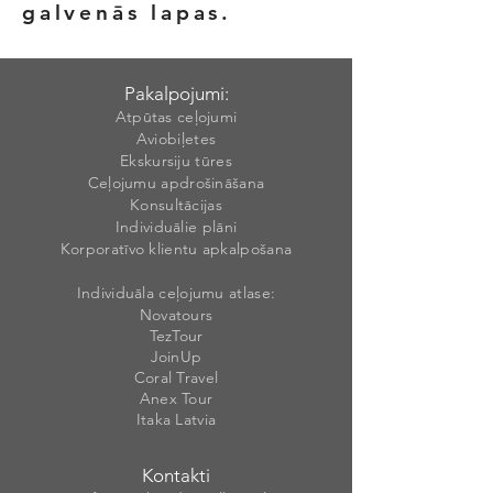
galvenās lapas.
Pakalpojumi:
Atpūtas ceļojumi
Aviobiļetes
Ekskursiju tūres
Ceļojumu apdrošināšana
Konsultācijas
Individuālie plāni
Korporatīvo klientu apkalpošana
Individuāla ceļojumu atlase:
Novatours
TezTour
JoinUp
Coral Travel
Anex Tour
Itaka Latvia
Kontakti