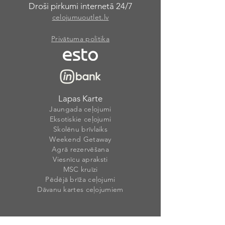
Droši pirkumi internetā 24/7
celojumuoutlet.lv
Privātuma politika
Lapas Karte
Jaungada ceļojumi
Eksotiskie ceļojumi
Skolēnu brīvlaiks
Weekend Getaway
Agrā rezervēšana
Viesnīcu apraksti
MSC kruīzi
Pēdējā brīža ceļojumi
Dāvanu kartes ceļojumiem