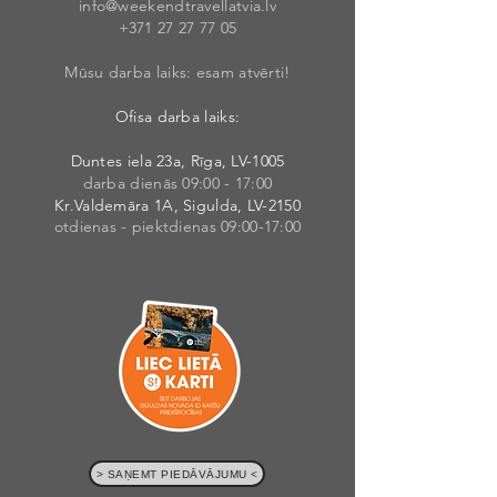
info@weekendt
rav
ellatvia.lv
+371 27 27 77
05
Mūsu darba laiks: esam atvērti!
Ofisa darba laiks:
Duntes iela 23a, Rīga, LV-1005
darba dienās 09:00 - 17:00
Kr.Valdemāra 1A, Sigulda, LV-2150
otdienas - piektdienas 09:00-17:00
> SAŅEMT PIEDĀVĀJUMU <