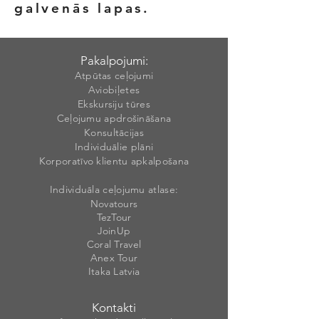
galvenās lapas.
Pakalpojumi:
Atpūtas ceļojumi
Aviobiļetes
Ekskursiju tūres
Ceļojumu apdrošināšana
Konsultācijas
Individuālie plāni
Korporatīvo klientu apkalpošana
Individuāla ceļojumu atlase:
Novatours
TezTour
JoinUp
Coral Travel
Anex Tour
Itaka Latvia
Kontakti