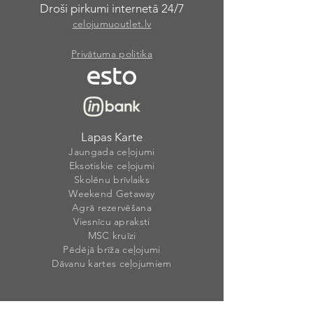
Droši pirkumi internetā 24/7
celojumuoutlet.lv
Privātuma politika
Lapas Karte
Jaungada ceļojumi
Eksotiskie ceļojumi
Skolēnu brīvlaiks
Weekend Getaway
Agrā rezervēšana
Viesnīcu apraksti
MSC kruīzi
Pēdējā brīža ceļojumi
Dāvanu kartes ceļojumiem