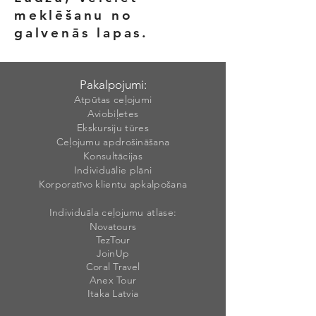
meklēšanu no
galvenās lapas.
Pakalpojumi:
Atpūtas ceļojumi
Aviobiļetes
Ekskursiju tūres
Ceļojumu apdrošināšana
Konsultācijas
Individuālie plāni
Korporatīvo klientu apkalpošana
Individuāla ceļojumu atlase:
Novatours
TezTour
JoinUp
Coral Travel
Anex Tour
Itaka Latvia