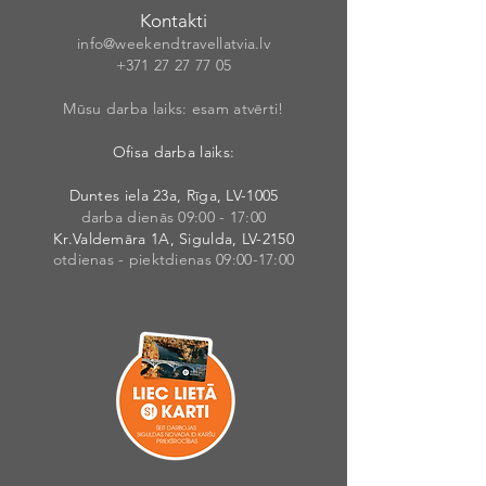
Kontakti
info@weekendt
rav
ellatvia.lv
+371 27 27 77
05
Mūsu darba laiks: esam atvērti!
Ofisa darba laiks:
Duntes iela 23a, Rīga, LV-1005
darba dienās 09:00 - 17:00
Kr.Valdemāra 1A, Sigulda, LV-2150
otdienas - piektdienas 09:00-17:00