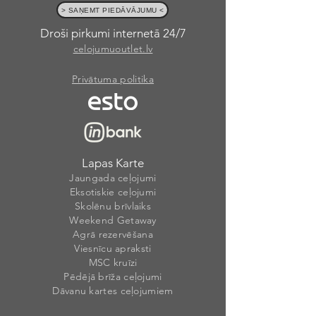
> SAŅEMT PIEDĀVĀJUMU <
Droši pirkumi internetā 24/7
celojumuoutlet.lv
Privātuma politika
Lapas Karte
Jaungada ceļojumi
Eksotiskie ceļojumi
Skolēnu brīvlaiks
Weekend Getaway
Agrā rezervēšana
Viesnīcu apraksti
MSC kruīzi
Pēdējā brīža ceļojumi
Dāvanu kartes ceļojumiem