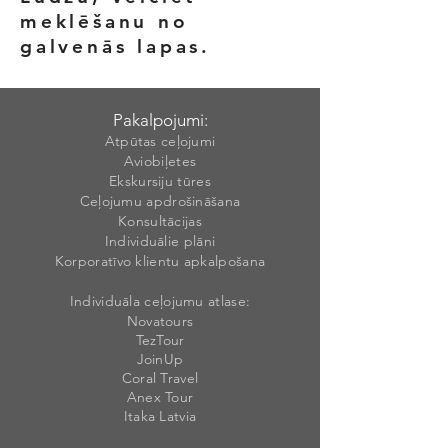
meklēšanu no
galvenās lapas.
Pakalpojumi:
Atpūtas ceļojumi
Aviobiļetes
Ekskursiju tūres
Ceļojumu apdrošināšana
Konsultācijas
Individuālie plāni
Korporatīvo klientu apkalpošana
Individuāla ceļojumu atlase:
Novatours
TezTour
JoinUp
Coral Travel
Anex Tour
Itaka Latvia