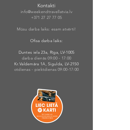
Kontakti
info@weekendt
rav
ellatvia.lv
+371 27 27 77
05
Mūsu darba laiks: esam atvērti!
Ofisa darba laiks:
Duntes iela 23a, Rīga, LV-1005
darba dienās 09:00 - 17:00
Kr.Valdemāra 1A, Sigulda, LV-2150
otdienas - piektdienas 09:00-17:00