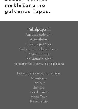
meklēšanu no
galvenās lapas.
Pakalpojumi:
Atpūtas ceļojumi
Aviobiļetes
Ekskursiju tūres
Ceļojumu apdrošināšana
Konsultācijas
Individuālie plāni
Korporatīvo klientu apkalpošana
Individuāla ceļojumu atlase:
Novatours
TezTour
JoinUp
Coral Travel
Anex Tour
Itaka Latvia