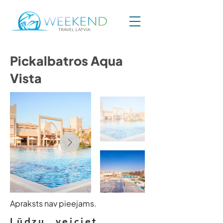
Pickalbatros Aqua
Vista
Apraksts nav pieejams.
Lūdzu, veiciet