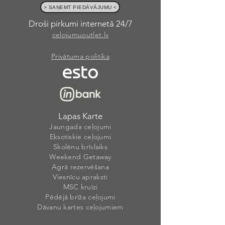
> SAŅEMT PIEDĀVĀJUMU <
Droši pirkumi internetā 24/7
celojumuoutlet.lv
Privātuma politika
Lapas Karte
Jaungada ceļojumi
Eksotiskie ceļojumi
Skolēnu brīvlaiks
Weekend Getaway
Agrā rezervēšana
Viesnīcu apraksti
MSC kruīzi
Pēdējā brīža ceļojumi
Dāvanu kartes ceļojumiem