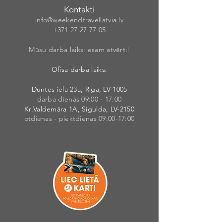
Kontakti
info@weekendt
rav
ellatvia.lv
+371 27 27 77
05
Mūsu darba laiks: esam atvērti!
Ofisa darba laiks:
Duntes iela 23a, Rīga, LV-1005
darba dienās 09:00 - 17:00
Kr.Valdemāra 1A, Sigulda, LV-2150
otdienas - piektdienas 09:00-17:00