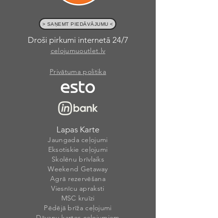
> SAŅEMT PIEDĀVĀJUMU <
Droši pirkumi internetā 24/7
celojumuoutlet.lv
Privātuma politika
Lapas Karte
Jaungada ceļojumi
Eksotiskie ceļojumi
Skolēnu brīvlaiks
Weekend Getaway
Agrā rezervēšana
Viesnīcu apraksti
MSC kruīzi
Pēdējā brīža ceļojumi
Dāvanu kartes ceļojumiem