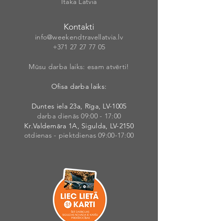
Itaka Latvia
Kontakti
info@weekendt
rav
ellatvia.lv
+371 27 27 77
05
Mūsu darba laiks: esam atvērti!
Ofisa darba laiks:
Duntes iela 23a, Rīga, LV-1005
darba dienās 09:00 - 17:00
Kr.Valdemāra 1A, Sigulda, LV-2150
otdienas - piektdienas 09:00-17:00