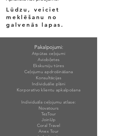
Lūdzu, veiciet
meklēšanu no
galvenās lapas.
Pakalpojumi:
Atpūtas ceļojumi
Aviobiļetes
Ekskursiju tūres
Ceļojumu apdrošināšana
Konsultācijas
Individuālie plāni
Korporatīvo klientu apkalpošana
Individuāla ceļojumu atlase:
Novatours
TezTour
JoinUp
Coral Travel
Anex Tour