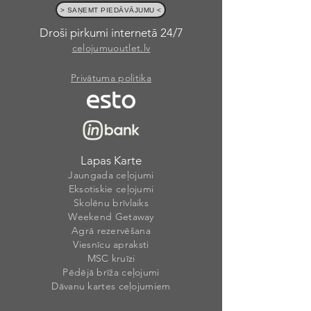
> SAŅEMT PIEDĀVĀJUMU <
Droši pirkumi internetā 24/7
celojumuoutlet.lv
Privātuma politika
Lapas Karte
Jaungada ceļojumi
Eksotiskie ceļojumi
Skolēnu brīvlaiks
Weekend Getaway
Agrā rezervēšana
Viesnīcu apraksti
MSC kruīzi
Pēdējā brīža ceļojumi
Dāvanu kartes ceļojumiem