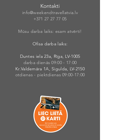
Kontakti
info@weekendt
rav
ellatvia.lv
+371 27 27 77
05
Mūsu darba laiks: esam atvērti!
Ofisa darba laiks:
Duntes iela 23a, Rīga, LV-1005
darba dienās 09:00 - 17:00
Kr.Valdemāra 1A, Sigulda, LV-2150
otdienas - piektdienas 09:00-17:00