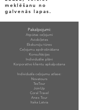
meklēšanu no
galvenās lapas.
Pakalpojumi:
Atpūtas ceļojumi
Aviobiļetes
Ekskursiju tūres
Ceļojumu apdrošināšana
Konsultācijas
Individuālie plāni
Korporatīvo klientu apkalpošana
Individuāla ceļojumu atlase:
Novatours
TezTour
JoinUp
Coral Travel
Anex Tour
Itaka Latvia