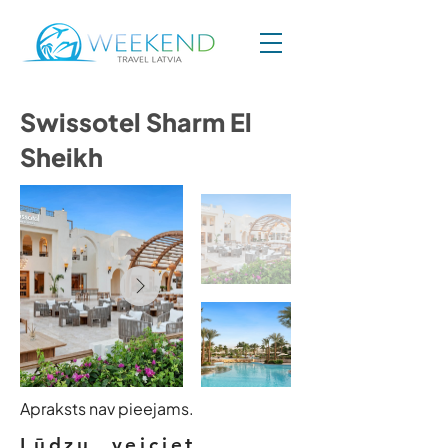
Swissotel Sharm El
Sheikh
Apraksts nav pieejams.
Lūdzu, veiciet