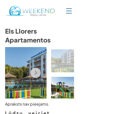
Els Llorers
Apartamentos
Apraksts nav pieejams.
Lūdzu, veiciet