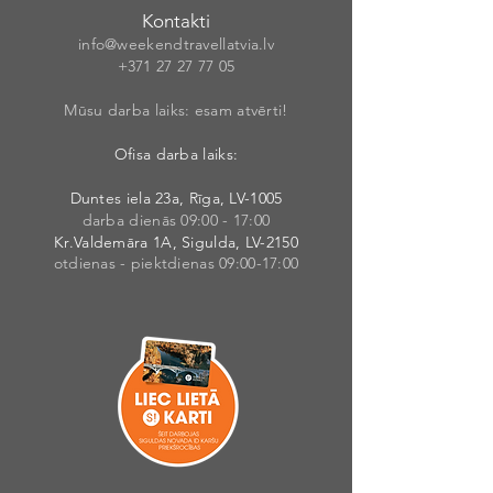
Kontakti
info@weekendt
rav
ellatvia.lv
+371 27 27 77
05
Mūsu darba laiks: esam atvērti!
Ofisa darba laiks:
Duntes iela 23a, Rīga, LV-1005
darba dienās 09:00 - 17:00
Kr.Valdemāra 1A, Sigulda, LV-2150
otdienas - piektdienas 09:00-17:00