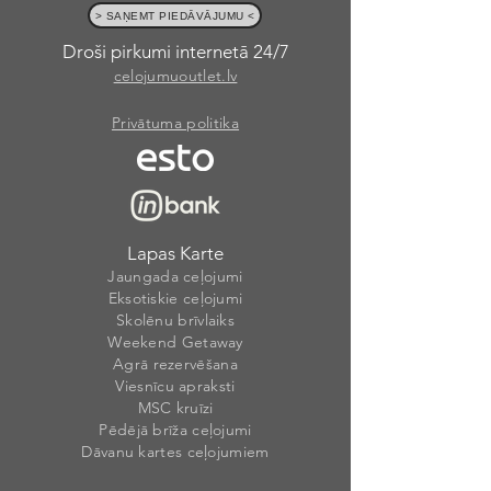
> SAŅEMT PIEDĀVĀJUMU <
Droši pirkumi internetā 24/7
celojumuoutlet.lv
Privātuma politika
Lapas Karte
Jaungada ceļojumi
Eksotiskie ceļojumi
Skolēnu brīvlaiks
Weekend Getaway
Agrā rezervēšana
Viesnīcu apraksti
MSC kruīzi
Pēdējā brīža ceļojumi
Dāvanu kartes ceļojumiem