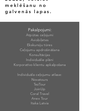
meklēšanu no
galvenās lapas.
Pakalpojumi:
Atpūtas ceļojumi
Aviobiļetes
Ekskursiju tūres
Ceļojumu apdrošināšana
Konsultācijas
Individuālie plāni
Korporatīvo klientu apkalpošana
Individuāla ceļojumu atlase:
Novatours
TezTour
JoinUp
Coral Travel
Anex Tour
Itaka Latvia