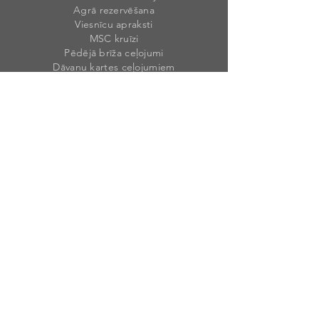
Agrā rezervēšana
Viesnīcu apraksti
MSC kruīzi
Pēdējā brīža ceļojumi
Dāvanu kartes ceļojumiem
Mūsu rekvizīti
Weekend Travel Latvia, SIA
Reģ. Nr. 40203
46492
1
PVN Nr. LV40203464921
Krišjāņa Valdemāra 1A, Sigulda, Siguldas
nov., LV-2150, Latvija
Licences numurs
: T-20
2
3-9
Banka: AS „SWEDBANK”
Kods: HABALV
22
Konts: LV90HABA055105422576
2