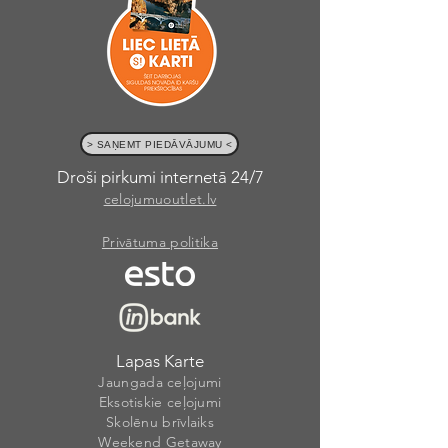
> SAŅEMT PIEDĀVĀJUMU <
Droši pirkumi internetā 24/7
celojumuoutlet.lv
Privātuma politika
Lapas Karte
Jaungada ceļojumi
Eksotiskie ceļojumi
Skolēnu brīvlaiks
Weekend Getaway