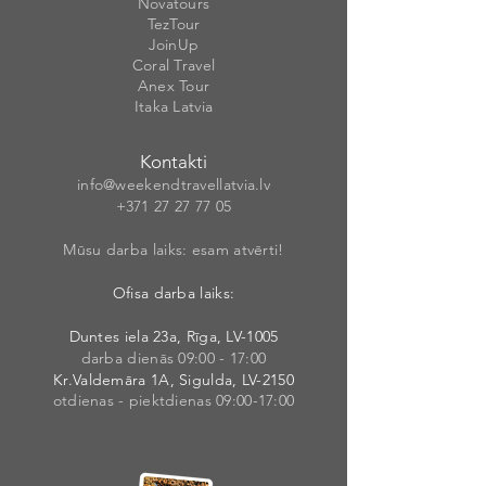
Novatours
TezTour
JoinUp
Coral Travel
Anex Tour
Itaka Latvia
Kontakti
info@weekendt
rav
ellatvia.lv
+371 27 27 77
05
Mūsu darba laiks: esam atvērti!
Ofisa darba laiks:
Duntes iela 23a, Rīga, LV-1005
darba dienās 09:00 - 17:00
Kr.Valdemāra 1A, Sigulda, LV-2150
otdienas - piektdienas 09:00-17:00