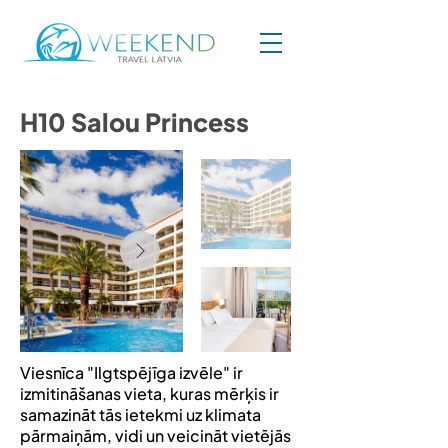
H10 Salou Princess
Viesnīca "Ilgtspējīga izvēle" ir
izmitināšanas vieta, kuras mērķis ir
samazināt tās ietekmi uz klimata
pārmaiņām, vidi un veicināt vietējās