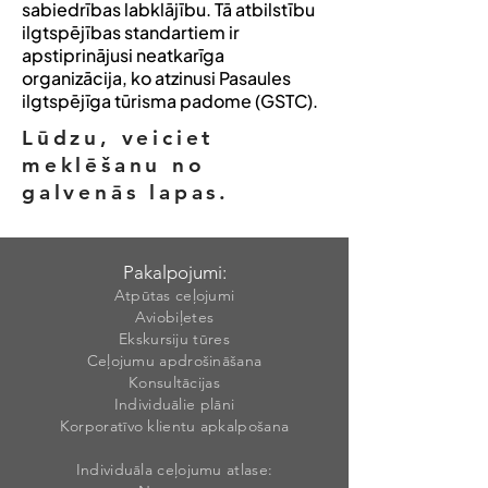
sabiedrības labklājību. Tā atbilstību
ilgtspējības standartiem ir
apstiprinājusi neatkarīga
organizācija, ko atzinusi Pasaules
ilgtspējīga tūrisma padome (GSTC).
Lūdzu, veiciet
meklēšanu no
galvenās lapas.
Pakalpojumi:
Atpūtas ceļojumi
Aviobiļetes
Ekskursiju tūres
Ceļojumu apdrošināšana
Konsultācijas
Individuālie plāni
Korporatīvo klientu apkalpošana
Individuāla ceļojumu atlase: