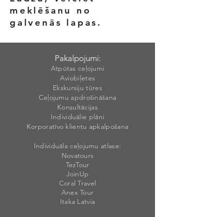
meklēšanu no
galvenās lapas.
Pakalpojumi:
Atpūtas ceļojumi
Aviobiļetes
Ekskursiju tūres
Ceļojumu apdrošināšana
Konsultācijas
Individuālie plāni
Korporatīvo klientu apkalpošana
Individuāla ceļojumu atlase:
Novatours
TezTour
JoinUp
Coral Travel
Anex Tour
Itaka Latvia