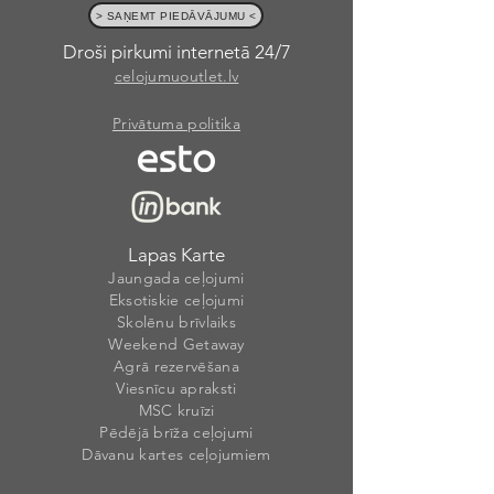
> SAŅEMT PIEDĀVĀJUMU <
Droši pirkumi internetā 24/7
celojumuoutlet.lv
Privātuma politika
Lapas Karte
Jaungada ceļojumi
Eksotiskie ceļojumi
Skolēnu brīvlaiks
Weekend Getaway
Agrā rezervēšana
Viesnīcu apraksti
MSC kruīzi
Pēdējā brīža ceļojumi
Dāvanu kartes ceļojumiem