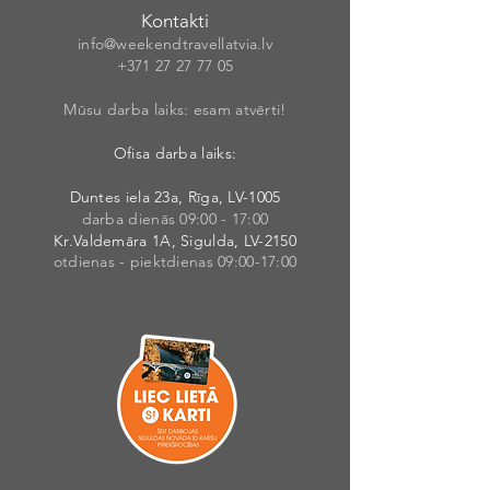
Kontakti
info@weekendt
rav
ellatvia.lv
+371 27 27 77
05
Mūsu darba laiks: esam atvērti!
Ofisa darba laiks:
Duntes iela 23a, Rīga, LV-1005
darba dienās 09:00 - 17:00
Kr.Valdemāra 1A, Sigulda, LV-2150
otdienas - piektdienas 09:00-17:00