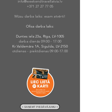
info@weekendt
rav
ellatvia.lv
+371 27 27 77
05
Mūsu darba laiks: esam atvērti!
Ofisa darba laiks:
Duntes iela 23a, Rīga, LV-1005
darba dienās 09:00 - 17:00
Kr.Valdemāra 1A, Sigulda, LV-2150
otdienas - piektdienas 09:00-17:00
> SAŅEMT PIEDĀVĀJUMU <