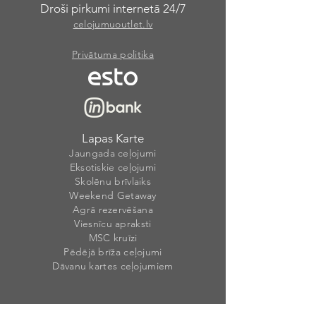
Droši pirkumi internetā 24/7
celojumuoutlet.lv
Privātuma politika
Lapas Karte
Jaungada ceļojumi
Eksotiskie ceļojumi
Skolēnu brīvlaiks
Weekend Getaway
Agrā rezervēšana
Viesnīcu apraksti
MSC kruīzi
Pēdējā brīža ceļojumi
Dāvanu kartes ceļojumiem