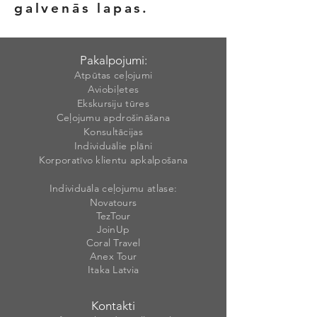
galvenās lapas.
Pakalpojumi:
Atpūtas ceļojumi
Aviobiļetes
Ekskursiju tūres
Ceļojumu apdrošināšana
Konsultācijas
Individuālie plāni
Korporatīvo klientu apkalpošana
Individuāla ceļojumu atlase:
Novatours
TezTour
JoinUp
Coral Travel
Anex Tour
Itaka Latvia
Kontakti