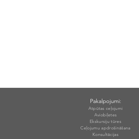
Pakalpojumi:
Atpūtas ceļojumi
Aviobiļetes
Ekskursiju tūres
Ceļojumu apdrošināšana
Konsultācijas