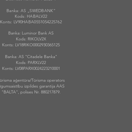
Banka: AS „SWEDBANK”
Kods: HABALV
22
Konts: LV90HABA055105422576
2
Banka: Luminor Bank AS
Kods: RIKOLV2X
Konts: LV18RIKO0002930365125
Banka: AS "Citadele Banka"
Kods: PARXLV22
Konts: LV08PARX0024223210001
ūrisma aģentūra/Tūrisma operators
īgumsaistību izpildes garantija AAS
"BALTA", polises Nr. 880217879.