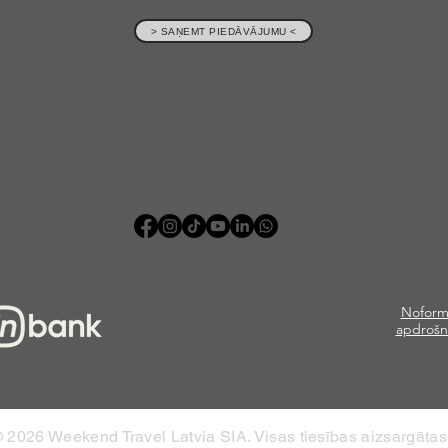
> SAŅEMT PIEDĀVĀJUMU <
Noform
apdrošn
 2026 Weekend Travel Latvia SIA. Visas tiesības aizsargātas