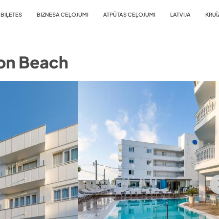
BIĻETES
BIZNESA CEĻOJUMI
ATPŪTAS CEĻOJUMI
LATVIJA
KRUĪ
ton Beach