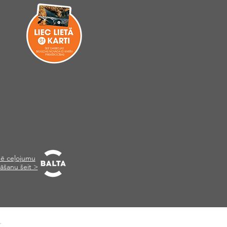
ē ceļojumu
āšanu šeit >
.