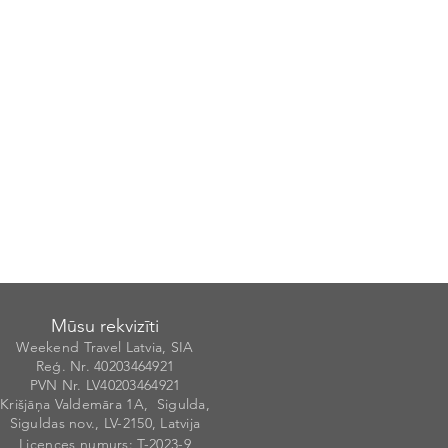
Mūsu rekvizīti
Weekend Travel Latvia, SIA
Reģ. Nr. 40203
46492
1
PVN Nr. LV40203464921
Krišjāņa Valdemāra 1A, Sigulda,
Siguldas nov., LV-2150, Latvija
Licences numurs
: T-20
2
3-9