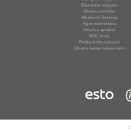
Eksotiskie ceļojumi
Skolēnu brīvlaiks
Weekend Getaway
Agrā rezervēšana
Viesnīcu apraksti
MSC kruīzi
Pēdējā brīža ceļojumi
Dāvanu kartes ceļojumiem
©