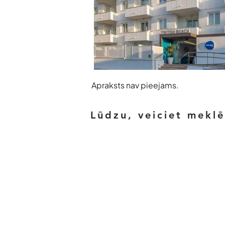
Apraksts nav pieejams.
Lūdzu, veiciet mekl