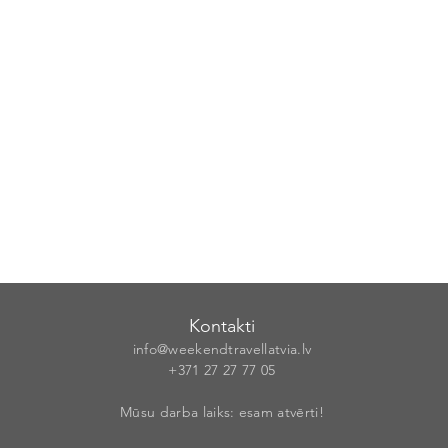
Kontakti
info@weekendt
rav
ellatvia.lv
+371 27 27 77
05
Mūsu darba laiks: esam atvērti!