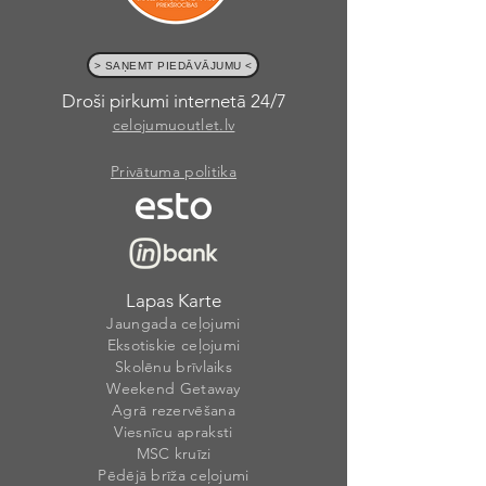
> SAŅEMT PIEDĀVĀJUMU <
Droši pirkumi internetā 24/7
celojumuoutlet.lv
Privātuma politika
Lapas Karte
Jaungada ceļojumi
Eksotiskie ceļojumi
Skolēnu brīvlaiks
Weekend Getaway
Agrā rezervēšana
Viesnīcu apraksti
MSC kruīzi
Pēdējā brīža ceļojumi