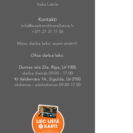
Itaka Latvia
Kontakti
info@weekendt
rav
ellatvia.lv
+371 27 27 77
05
Mūsu darba laiks: esam atvērti!
Ofisa darba laiks:
Duntes iela 23a, Rīga, LV-1005
darba dienās 09:00 - 17:00
Kr.Valdemāra 1A, Sigulda, LV-2150
otdienas - piektdienas 09:00-17:00