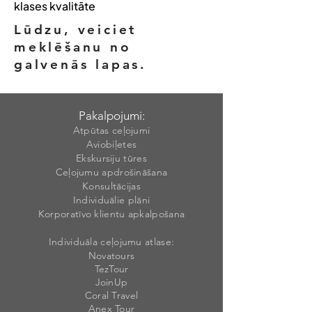
klases kvalitāte
Lūdzu, veiciet
meklēšanu no
galvenās lapas.
Pakalpojumi:
Atpūtas ceļojumi
Aviobiļetes
Ekskursiju tūres
Ceļojumu apdrošināšana
Konsultācijas
Individuālie plāni
Korporatīvo klientu apkalpošana
Individuāla ceļojumu atlase:
Novatours
TezTour
JoinUp
Coral Travel
Anex Tour