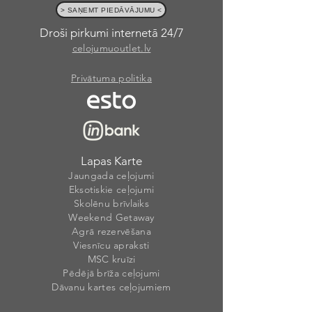
> SAŅEMT PIEDĀVĀJUMU <
Droši pirkumi internetā 24/7
celojumuoutlet.lv
Privātuma politika
Lapas Karte
Jaungada ceļojumi
Eksotiskie ceļojumi
Skolēnu brīvlaiks
Weekend Getaway
Agrā rezervēšana
Viesnīcu apraksti
MSC kruīzi
Pēdējā brīža ceļojumi
Dāvanu kartes ceļojumiem