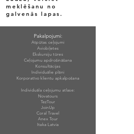
meklēšanu no
galvenās lapas.
Pakalpojumi:
Atpūtas ceļojumi
Aviobiļetes
Ekskursiju tūres
Ceļojumu apdrošināšana
Konsultācijas
Individuālie plāni
Korporatīvo klientu apkalpošana
Individuāla ceļojumu atlase:
Novatours
TezTour
JoinUp
Coral Travel
Anex Tour
Itaka Latvia