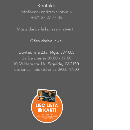
Kontakti
info@weekendt
rav
ellatvia.lv
+371 27 27 77
05
Mūsu darba laiks: esam atvērti!
Ofisa darba laiks:
Duntes iela 23a, Rīga, LV-1005
darba dienās 09:00 - 17:00
Kr.Valdemāra 1A, Sigulda, LV-2150
otdienas - piektdienas 09:00-17:00