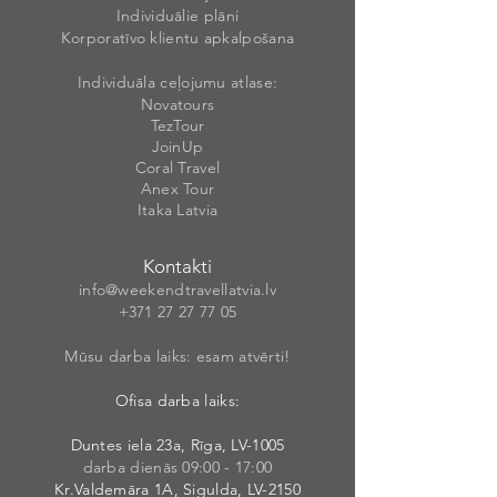
Individuālie plāni
Korporatīvo klientu apkalpošana
Individuāla ceļojumu atlase:
Novatours
TezTour
JoinUp
Coral Travel
Anex Tour
Itaka Latvia
Kontakti
info@weekendt
rav
ellatvia.lv
+371 27 27 77
05
Mūsu darba laiks: esam atvērti!
Ofisa darba laiks:
Duntes iela 23a, Rīga, LV-1005
darba dienās 09:00 - 17:00
Kr.Valdemāra 1A, Sigulda, LV-2150