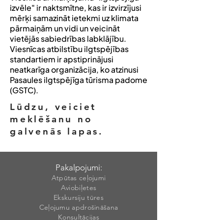
izvēle" ir naktsmītne, kas ir izvirzījusi
mērķi samazināt ietekmi uz klimata
pārmaiņām un vidi un veicināt
vietējās sabiedrības labklājību.
Viesnīcas atbilstību ilgtspējības
standartiem ir apstiprinājusi
neatkarīga organizācija, ko atzinusi
Pasaules ilgtspējīga tūrisma padome
(GSTC).
Lūdzu, veiciet
meklēšanu no
galvenās lapas.
Pakalpojumi:
Atpūtas ceļojumi
Aviobiļetes
Ekskursiju tūres
Ceļojumu apdrošināšana
Konsultācijas