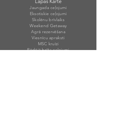
Lapas Karte
Jaungada ceļojumi
Eksotiskie ceļojumi
Skolēnu brīvlaiks
Weekend Getaway
Agrā rezervēšana
Viesnīcu apraksti
MSC kruīzi
Pēdējā brīža ceļojumi
Dāvanu kartes ceļojumiem
Mūsu rekvizīti
Weekend Travel Latvia, SIA
Reģ. Nr. 40203
46492
1
PVN Nr. LV40203464921
Krišjāņa Valdemāra 1A, Sigulda, Siguldas
nov., LV-2150, Latvija
Licences numurs
: T-20
2
3-9