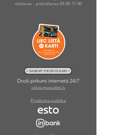
otdienas - piektdienas 09:00-17:00
> SAŅEMT PIEDĀVĀJUMU <
Droši pirkumi internetā 24/7
celojumuoutlet.lv
Privātuma politika