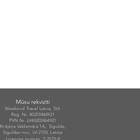
Mūsu rekvizīti
Weekend Travel Latvia, SIA
Reģ. Nr. 40203
46492
1
PVN Nr. LV40203464921
Krišjāņa Valdemāra 1A, Sigulda,
Siguldas nov., LV-2150, Latvija
Licences numurs
: T-20
2
3-9