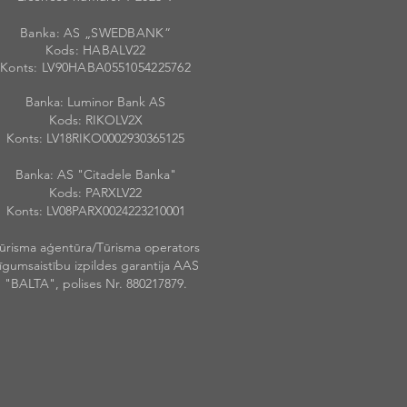
Banka: AS „SWEDBANK”
Kods: HABALV
22
Konts: LV90HABA055105422576
2
Banka: Luminor Bank AS
Kods: RIKOLV2X
Konts: LV18RIKO0002930365125
Banka: AS "Citadele Banka"
Kods: PARXLV22
Konts: LV08PARX0024223210001
ūrisma aģentūra/Tūrisma operators
īgumsaistību izpildes garantija AAS
"BALTA", polises Nr. 880217879.