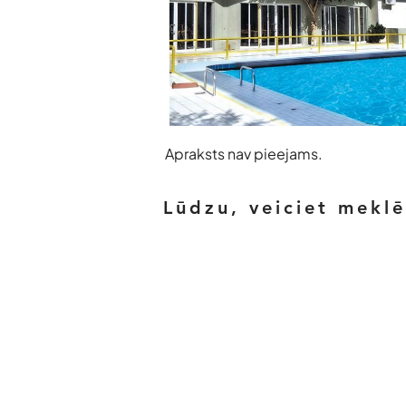
Apraksts nav pieejams.
Lūdzu, veiciet mekl