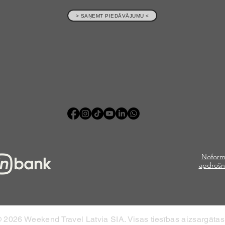
> SAŅEMT PIEDĀVĀJUMU <
Noform
apdrošn
 2026 Weekend Travel Latvia SIA. Visas tiesības aizsargātas