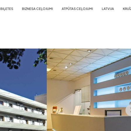
BIĻETES
BIZNESA CEĻOJUMI
ATPŪTAS CEĻOJUMI
LATVIJA
KRUĪ