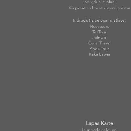
Individuālie plāni
Korporatīvo klientu apkalpošana
Individuāla ceļojumu atlase:
Novatours
TezTour
JoinUp
Coral Travel
Anex Tour
Itaka Latvia
Lapas Karte
Jaungada ceļojumi