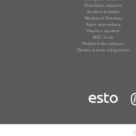
Eksotiskie ceļojumi
Skolēnu brīvlaiks
Weekend Getaway
Agrā rezervēšana
Viesnīcu apraksti
MSC kruīzi
Pēdējā brīža ceļojumi
Dāvanu kartes ceļojumiem
©