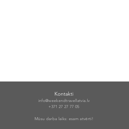
Kontakti
info@weekendt
rav
ellatvia.lv
+371 27 27 77
05
Mūsu darba laiks: esam atvērti!