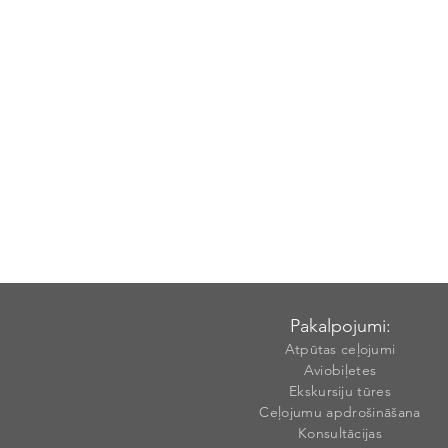
Pakalpojumi:
Atpūtas ceļojumi
Aviobiļetes
Ekskursiju tūres
Ceļojumu apdrošināšana
Konsultācijas