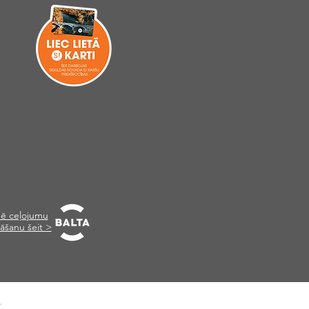
ē ceļojumu
āšanu šeit >
.