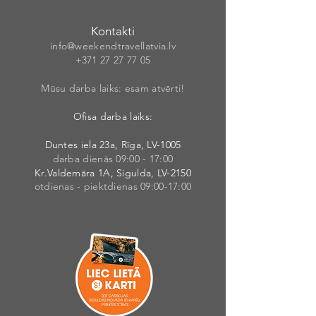
Kontakti
info@weekendt
rav
ellatvia.lv
+371 27 27 77
05
Mūsu darba laiks: esam atvērti!
Ofisa darba laiks:
Duntes iela 23a, Rīga, LV-1005
darba dienās 09:00 - 17:00
Kr.Valdemāra 1A, Sigulda, LV-2150
otdienas - piektdienas 09:00-17:00