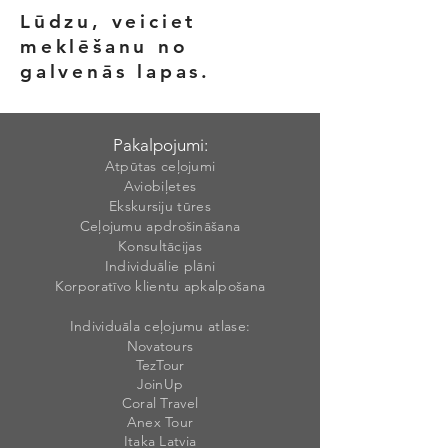
Lūdzu, veiciet
meklēšanu no
galvenās lapas.
Pakalpojumi:
Atpūtas ceļojumi
Aviobiļetes
Ekskursiju tūres
Ceļojumu apdrošināšana
Konsultācijas
Individuālie plāni
Korporatīvo klientu apkalpošana
Individuāla ceļojumu atlase:
Novatours
TezTour
JoinUp
Coral Travel
Anex Tour
Itaka Latvia