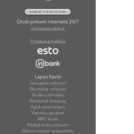
> SAŅEMT PIEDĀVĀJUMU <
Droši pirkumi internetā 24/7
celojumuoutlet.lv
Privātuma politika
Lapas Karte
Jaungada ceļojumi
Eksotiskie ceļojumi
Skolēnu brīvlaiks
Weekend Getaway
Agrā rezervēšana
Viesnīcu apraksti
MSC kruīzi
Pēdējā brīža ceļojumi
Dāvanu kartes ceļojumiem