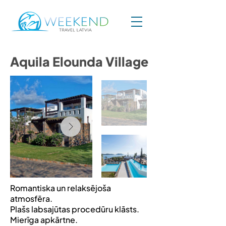
Aquila Elounda Village
Romantiska un relaksējoša
atmosfēra.
Plašs labsajūtas procedūru klāsts.
Mierīga apkārtne.