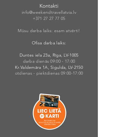
Kontakti
info@weekendt
rav
ellatvia.lv
+371 27 27 77
05
Mūsu darba laiks: esam atvērti!
Ofisa darba laiks:
Duntes iela 23a, Rīga, LV-1005
darba dienās 09:00 - 17:00
Kr.Valdemāra 1A, Sigulda, LV-2150
otdienas - piektdienas 09:00-17:00