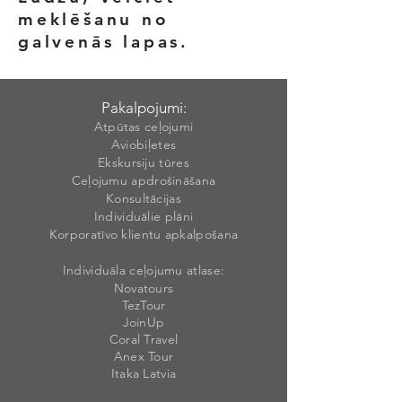
meklēšanu no
galvenās lapas.
Pakalpojumi:
Atpūtas ceļojumi
Aviobiļetes
Ekskursiju tūres
Ceļojumu apdrošināšana
Konsultācijas
Individuālie plāni
Korporatīvo klientu apkalpošana
Individuāla ceļojumu atlase:
Novatours
TezTour
JoinUp
Coral Travel
Anex Tour
Itaka Latvia