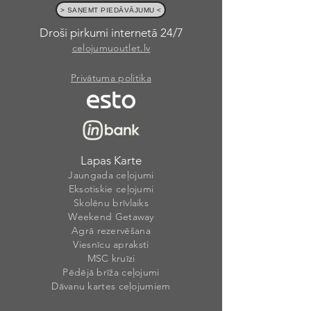
> SAŅEMT PIEDĀVĀJUMU <
Droši pirkumi internetā 24/7
celojumuoutlet.lv
Privātuma politika
Lapas Karte
Jaungada ceļojumi
Eksotiskie ceļojumi
Skolēnu brīvlaiks
Weekend Getaway
Agrā rezervēšana
Viesnīcu apraksti
MSC kruīzi
Pēdējā brīža ceļojumi
Dāvanu kartes ceļojumiem