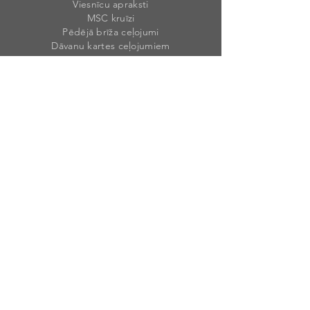
Viesnīcu apraksti
MSC kruīzi
Pēdējā brīža ceļojumi
Dāvanu kartes ceļojumiem
Mūsu rekvizīti
Weekend Travel Latvia, SIA
Reģ. Nr. 40203
46492
1
PVN Nr. LV40203464921
Krišjāņa Valdemāra 1A, Sigulda, Siguldas
nov., LV-2150, Latvija
Licences numurs
: T-20
2
3-9
Banka: AS „SWEDBANK”
Kods: HABALV
22
Konts: LV90HABA055105422576
2
Banka: Luminor Bank AS