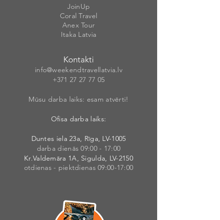
JoinUp
Coral Travel
Anex Tour
Itaka Latvia
Kontakti
info@weekendt
rav
ellatvia.lv
+371 27 27 77
05
Mūsu darba laiks: esam atvērti!
Ofisa darba laiks:
Duntes iela 23a, Rīga, LV-1005
darba dienās 09:00 - 17:00
Kr.Valdemāra 1A, Sigulda, LV-2150
otdienas - piektdienas 09:00-17:00