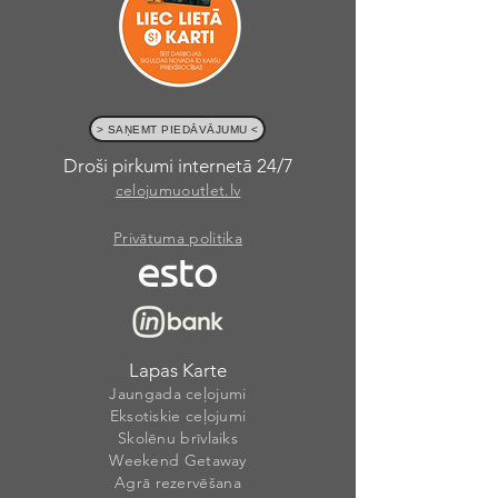
> SAŅEMT PIEDĀVĀJUMU <
Droši pirkumi internetā 24/7
celojumuoutlet.lv
Privātuma politika
Lapas Karte
Jaungada ceļojumi
Eksotiskie ceļojumi
Skolēnu brīvlaiks
Weekend Getaway
Agrā rezervēšana