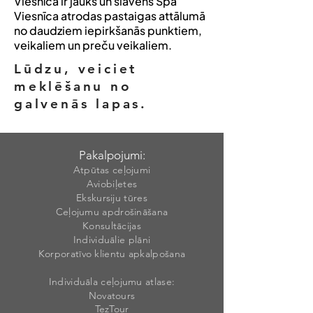
Viesnīcā ir jauks un slavens Spa
Viesnīca atrodas pastaigas attālumā
no daudziem iepirkšanās punktiem,
veikaliem un preču veikaliem.
Lūdzu, veiciet
meklēšanu no
galvenās lapas.
Pakalpojumi:
Atpūtas ceļojumi
Aviobiļetes
Ekskursiju tūres
Ceļojumu apdrošināšana
Konsultācijas
Individuālie plāni
Korporatīvo klientu apkalpošana
Individuāla ceļojumu atlase:
Novatours
TezTour