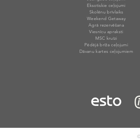
Eksotiskie ceļojumi
Skolēnu brīvlaiks
Weekend Getaway
Agrā rezervēšana
Viesnīcu apraksti
MSC kruīzi
Pēdējā brīža ceļojumi
Dāvanu kartes ceļojumiem
©