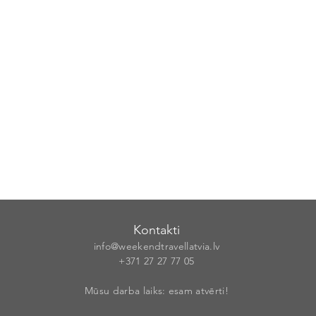
Kontakti
info@weekendt
rav
ellatvia.lv
+371 27 27 77
05
Mūsu darba laiks: esam atvērti!