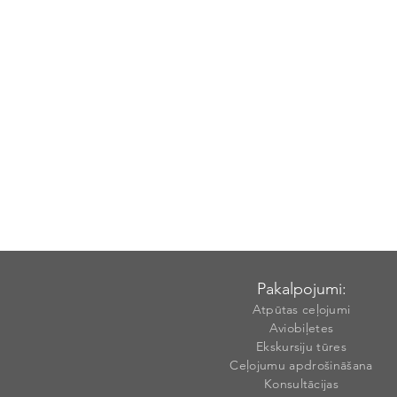
Pakalpojumi:
Atpūtas ceļojumi
Aviobiļetes
Ekskursiju tūres
Ceļojumu apdrošināšana
Konsultācijas