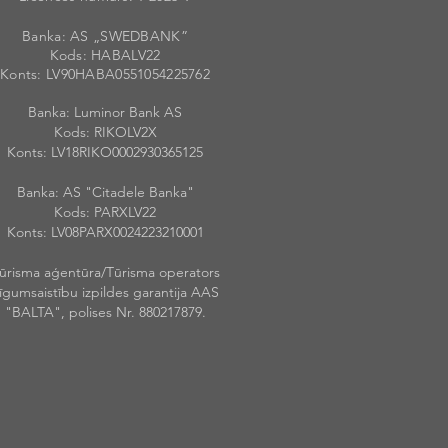
Banka: AS „SWEDBANK”
Kods: HABALV
22
Konts: LV90HABA055105422576
2
Banka: Luminor Bank AS
Kods: RIKOLV2X
Konts: LV18RIKO0002930365125
Banka: AS "Citadele Banka"
Kods: PARXLV22
Konts: LV08PARX0024223210001
ūrisma aģentūra/Tūrisma operators
īgumsaistību izpildes garantija AAS
"BALTA", polises Nr. 880217879.