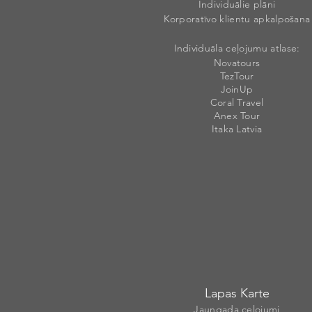
Individuālie plāni
Korporatīvo klientu apkalpošana
Individuāla ceļojumu atlase:
Novatours
TezTour
JoinUp
Coral Travel
Anex Tour
Itaka Latvia
Lapas Karte
Jaungada ceļojumi