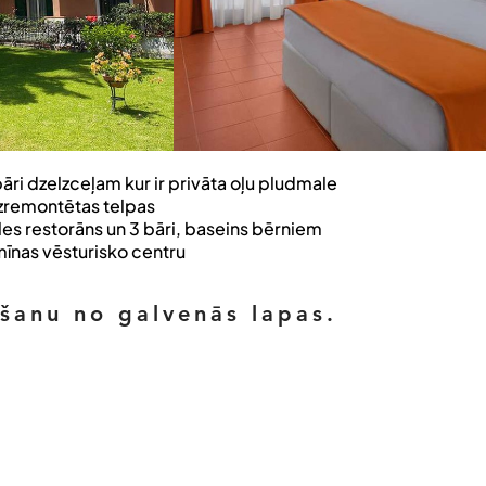
pāri dzelzceļam kur ir privāta oļu pludmale
 izremontētas telpas
les restorāns un 3 bāri, baseins bērniem
īnas vēsturisko centru
ēšanu no galvenās lapas.