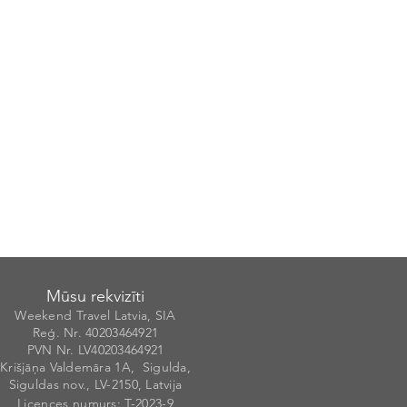
Mūsu rekvizīti
Weekend Travel Latvia, SIA
Reģ. Nr. 40203
46492
1
PVN Nr. LV40203464921
Krišjāņa Valdemāra 1A, Sigulda,
Siguldas nov., LV-2150, Latvija
Licences numurs
: T-20
2
3-9