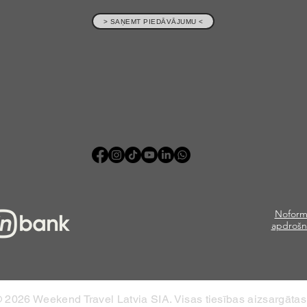
> SAŅEMT PIEDĀVĀJUMU <
Noform
apdrošn
 2026 Weekend Travel Latvia SIA. Visas tiesības aizsargātas