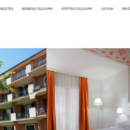
BIĻETES
BIZNESA CEĻOJUMI
ATPŪTAS CEĻOJUMI
LATVIJA
KRUĪ