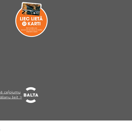
ē ceļojumu
āšanu šeit >
.