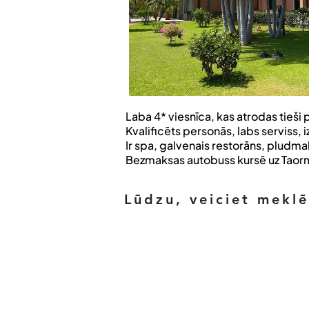
Laba 4* viesnīca, kas atrodas tieši 
Kvalificēts personās, labs serviss,
Ir spa, galvenais restorāns, pludma
Bezmaksas autobuss kursē uz Taorm
Lūdzu, veiciet mekl