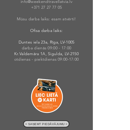
info@weekendt
rav
ellatvia.lv
+371 27 27 77
05
Mūsu darba laiks: esam atvērti!
Ofisa darba laiks:
Duntes iela 23a, Rīga, LV-1005
darba dienās 09:00 - 17:00
Kr.Valdemāra 1A, Sigulda, LV-2150
otdienas - piektdienas 09:00-17:00
> SAŅEMT PIEDĀVĀJUMU <