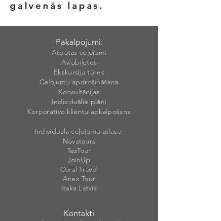
galvenās lapas.
Pakalpojumi:
Atpūtas ceļojumi
Aviobiļetes
Ekskursiju tūres
Ceļojumu apdrošināšana
Konsultācijas
Individuālie plāni
Korporatīvo klientu apkalpošana
Individuāla ceļojumu atlase:
Novatours
TezTour
JoinUp
Coral Travel
Anex Tour
Itaka Latvia
Kontakti