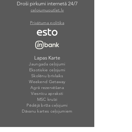
Droši pirkumi internetā 24/7
celojumuoutlet.lv
Privātuma politika
Lapas Karte
Jaungada ceļojumi
Eksotiskie ceļojumi
Skolēnu brīvlaiks
Weekend Getaway
Agrā rezervēšana
Viesnīcu apraksti
MSC kruīzi
Pēdējā brīža ceļojumi
Dāvanu kartes ceļojumiem