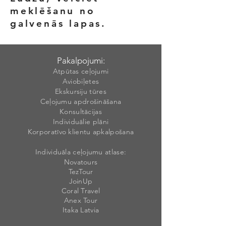
meklēšanu no
galvenās lapas.
Pakalpojumi:
Atpūtas ceļojumi
Aviobiļetes
Ekskursiju tūres
Ceļojumu apdrošināšana
Konsultācijas
Individuālie plāni
Korporatīvo klientu apkalpošana
Individuāla ceļojumu atlase:
Novatours
TezTour
JoinUp
Coral Travel
Anex Tour
Itaka Latvia