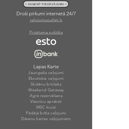
> SAŅEMT PIEDĀVĀJUMU <
Droši pirkumi internetā 24/7
celojumuoutlet.lv
Privātuma politika
Lapas Karte
Jaungada ceļojumi
Eksotiskie ceļojumi
Skolēnu brīvlaiks
Weekend Getaway
Agrā rezervēšana
Viesnīcu apraksti
MSC kruīzi
Pēdējā brīža ceļojumi
Dāvanu kartes ceļojumiem