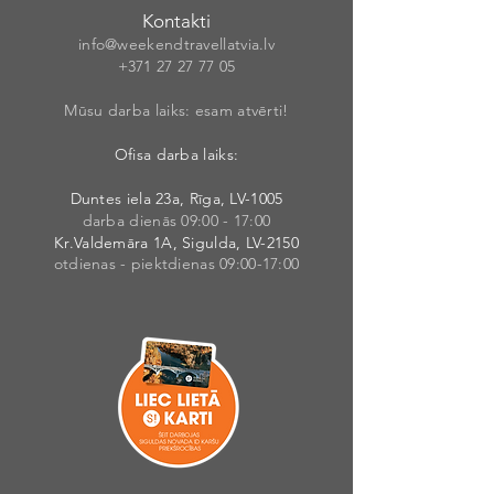
Kontakti
info@weekendt
rav
ellatvia.lv
+371 27 27 77
05
Mūsu darba laiks: esam atvērti!
Ofisa darba laiks:
Duntes iela 23a, Rīga, LV-1005
darba dienās 09:00 - 17:00
Kr.Valdemāra 1A, Sigulda, LV-2150
otdienas - piektdienas 09:00-17:00