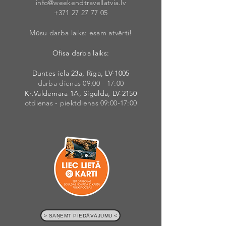
info@weekendt
rav
ellatvia.lv
+371 27 27 77
05
Mūsu darba laiks: esam atvērti!
Ofisa darba laiks:
Duntes iela 23a, Rīga, LV-1005
darba dienās 09:00 - 17:00
Kr.Valdemāra 1A, Sigulda, LV-2150
otdienas - piektdienas 09:00-17:00
> SAŅEMT PIEDĀVĀJUMU <