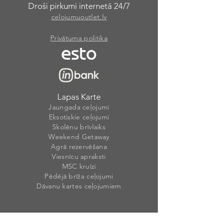
Droši pirkumi internetā 24/7
celojumuoutlet.lv
Privātuma politika
Lapas Karte
Jaungada ceļojumi
Eksotiskie ceļojumi
Skolēnu brīvlaiks
Weekend Getaway
Agrā rezervēšana
Viesnīcu apraksti
MSC kruīzi
Pēdējā brīža ceļojumi
Dāvanu kartes ceļojumiem