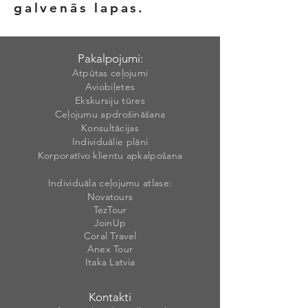
galvenās lapas.
Pakalpojumi:
Atpūtas ceļojumi
Aviobiļetes
Ekskursiju tūres
Ceļojumu apdrošināšana
Konsultācijas
Individuālie plāni
Korporatīvo klientu apkalpošana
Individuāla ceļojumu atlase:
Novatours
TezTour
JoinUp
Coral Travel
Anex Tour
Itaka Latvia
Kontakti