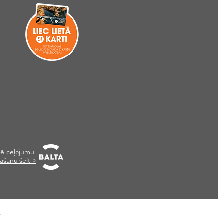
ē ceļojumu
āšanu šeit >
.