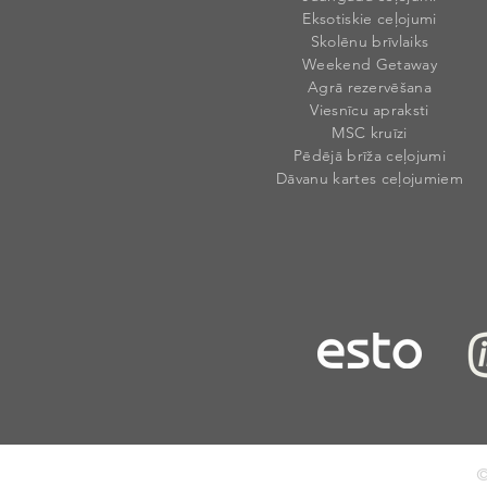
Eksotiskie ceļojumi
Skolēnu brīvlaiks
Weekend Getaway
Agrā rezervēšana
Viesnīcu apraksti
MSC kruīzi
Pēdējā brīža ceļojumi
Dāvanu kartes ceļojumiem
©