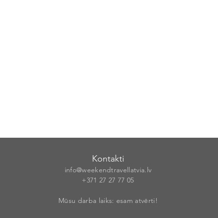
Kontakti
info@weekendt
rav
ellatvia.lv
+371 27 27 77
05
Mūsu darba laiks: esam atvērti!