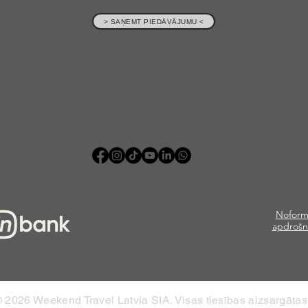
> SAŅEMT PIEDĀVĀJUMU <
Noform
apdrošn
 2026 Weekend Travel Latvia SIA. Visas tiesības aizsargātas