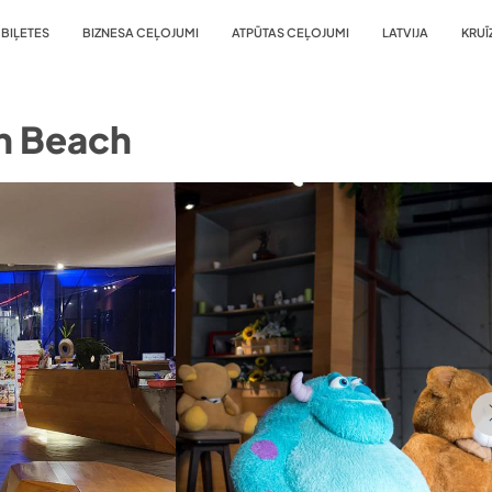
BIĻETES
BIZNESA CEĻOJUMI
ATPŪTAS CEĻOJUMI
LATVIJA
KRUĪ
n Beach