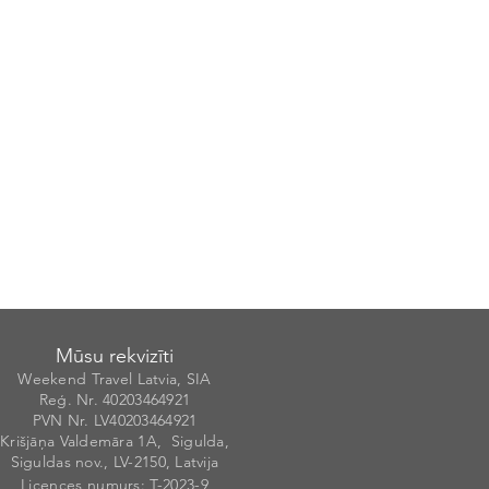
Mūsu rekvizīti
Weekend Travel Latvia, SIA
Reģ. Nr. 40203
46492
1
PVN Nr. LV40203464921
Krišjāņa Valdemāra 1A, Sigulda,
Siguldas nov., LV-2150, Latvija
Licences numurs
: T-20
2
3-9