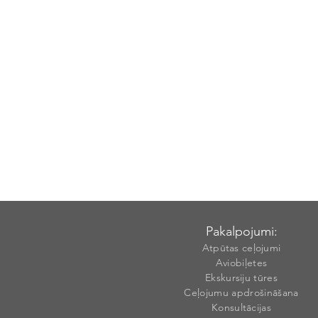
Pakalpojumi:
Atpūtas ceļojumi
Aviobiļetes
Ekskursiju tūres
Ceļojumu apdrošināšana
Konsultācijas