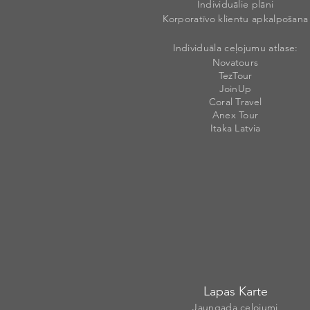
Individuālie plāni
Korporatīvo klientu apkalpošana
Individuāla ceļojumu atlase:
Novatours
TezTour
JoinUp
Coral Travel
Anex Tour
Itaka Latvia
Lapas Karte
Jaungada ceļojumi