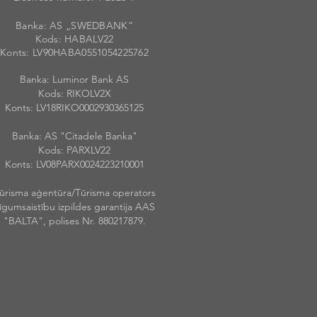
Banka: AS „SWEDBANK”
Kods: HABALV
22
Konts: LV90HABA055105422576
2
Banka: Luminor Bank AS
Kods: RIKOLV2X
Konts: LV18RIKO0002930365125
Banka: AS "Citadele Banka"
Kods: PARXLV22
Konts: LV08PARX0024223210001
ūrisma aģentūra/Tūrisma operators
īgumsaistību izpildes garantija AAS
"BALTA", polises Nr. 880217879.