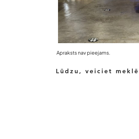
Apraksts nav pieejams.
Lūdzu, veiciet mekl