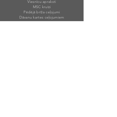
Viesnīcu apraksti
MSC kruīzi
Pēdējā brīža ceļojumi
Dāvanu kartes ceļojumiem
Mūsu rekvizīti
Weekend Travel Latvia, SIA
Reģ. Nr. 40203
46492
1
PVN Nr. LV40203464921
Krišjāņa Valdemāra 1A, Sigulda, Siguldas
nov., LV-2150, Latvija
Licences numurs
: T-20
2
3-9
Banka: AS „SWEDBANK”
Kods: HABALV
22
Konts: LV90HABA055105422576
2
Banka: Luminor Bank AS