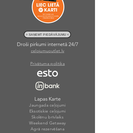
> SAŅEMT PIEDĀVĀJUMU <
Droši pirkumi internetā 24/7
celojumuoutlet.lv
Privātuma politika
Lapas Karte
Jaungada ceļojumi
Eksotiskie ceļojumi
Skolēnu brīvlaiks
Weekend Getaway
Agrā rezervēšana