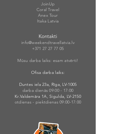
JoinUp
Coral Travel
Anex Tour
Itaka Latvia
Kontakti
info@weekendt
rav
ellatvia.lv
+371 27 27 77
05
Mūsu darba laiks: esam atvērti!
Ofisa darba laiks:
Duntes iela 23a, Rīga, LV-1005
darba dienās 09:00 - 17:00
Kr.Valdemāra 1A, Sigulda, LV-2150
otdienas - piektdienas 09:00-17:00