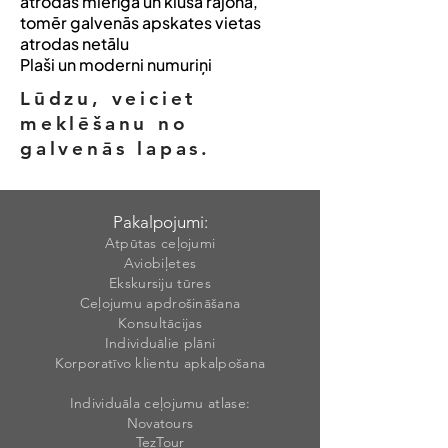
atrodas mierīgā un klusā rajonā,
tomēr galvenās apskates vietas
atrodas netālu
Plaši un moderni numuriņi
Lūdzu, veiciet
meklēšanu no
galvenās lapas.
Pakalpojumi:
Atpūtas ceļojumi
Aviobiļetes
Ekskursiju tūres
Ceļojumu apdrošināšana
Konsultācijas
Individuālie plāni
Korporatīvo klientu apkalpošana
Individuāla ceļojumu atlase:
Novatours
TezTour