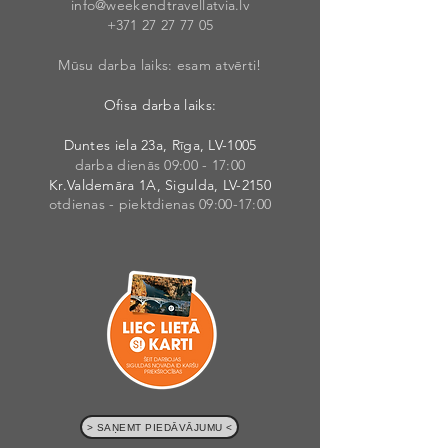
info@weekendt
rav
ellatvia.lv
+371 27 27 77
05
Mūsu darba laiks: esam atvērti!
Ofisa darba laiks:
Duntes iela 23a, Rīga, LV-1005
darba dienās 09:00 - 17:00
Kr.Valdemāra 1A, Sigulda, LV-2150
otdienas - piektdienas 09:00-17:00
> SAŅEMT PIEDĀVĀJUMU <