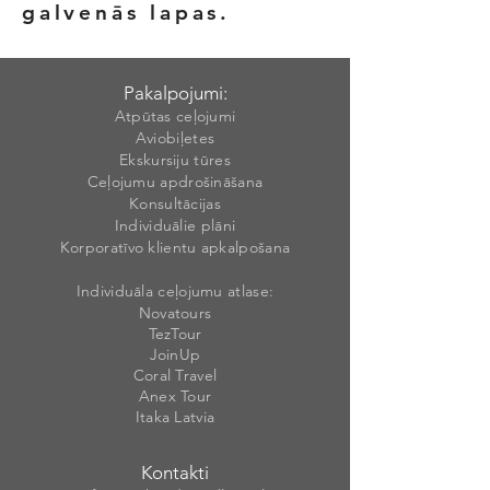
galvenās lapas.
Pakalpojumi:
Atpūtas ceļojumi
Aviobiļetes
Ekskursiju tūres
Ceļojumu apdrošināšana
Konsultācijas
Individuālie plāni
Korporatīvo klientu apkalpošana
Individuāla ceļojumu atlase:
Novatours
TezTour
JoinUp
Coral Travel
Anex Tour
Itaka Latvia
Kontakti