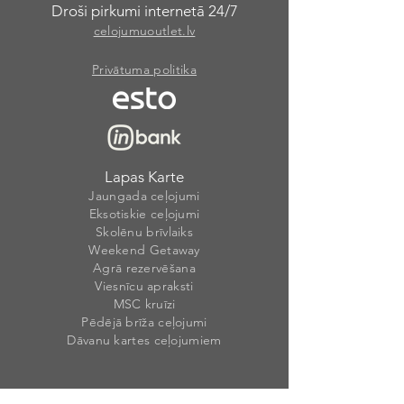
Droši pirkumi internetā 24/7
celojumuoutlet.lv
Privātuma politika
Lapas Karte
Jaungada ceļojumi
Eksotiskie ceļojumi
Skolēnu brīvlaiks
Weekend Getaway
Agrā rezervēšana
Viesnīcu apraksti
MSC kruīzi
Pēdējā brīža ceļojumi
Dāvanu kartes ceļojumiem